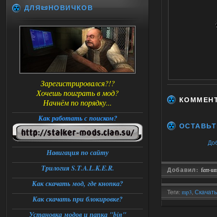
ДЛЯ📜НОВИЧКОВ
Зарегистрировался?!?
Хочешь поиграть в мод?
КОММЕН
Начнём по порядку...
Как работать с поиском?
ОСТАВЬТ
До
Навигация по сайту
Трилогия S.T.A.L.K.E.R.
Добавил:
ferr-u
Как скачать мод, где кнопка?
Теги:
mp3
,
Скачать
Как скачать при блокировке?
Установка модов и папка "bin"