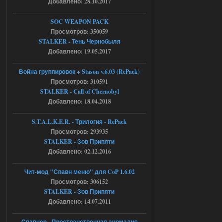
Добавлено: 28.10.2017
STCoP WP 3.4
SOC WEAPON PACK
Stalker-Mods-Clan-su
17:19
Просмотров: 350059
STALKER - Тень Чернобыля
Доступно только для пользователей
Добавлено: 19.05.2017
04.08.2026
Ответить ➤
Война группировок + Stason v.6.03 (RePack)
Просмотров: 310591
Объединенный Пак 2 + OGSR +
STALKER - Call of Chernobyl
STCoP WP 3.4
Добавлено: 18.04.2018
Stalker-Mods-Clan-su
17:08
S.T.A.L.K.E.R. - Трилогия - RePack
Просмотров: 293935
Доступно только для пользователей
STALKER - Зов Припяти
Добавлено: 02.12.2016
04.08.2026
Ответить ➤
Чит-мод "Спавн меню" для CoP 1.6.02
Объединенный Пак 2 + OGSR +
Просмотров: 306152
STALKER - Зов Припяти
STCoP WP 3.4
Добавлено: 14.07.2011
Stalker-Mods-Clan-su
16:48
Спавнер - Пространственная аномалия