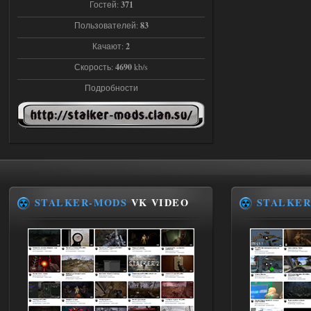
Гостей:
371
Доступно только для пользователей
Пользователей:
83
Качают:
2
03.08.2026
Ответить ➤
Скорость:
4690
kb/s
Объединенный Пак 2 + OGSR +
Подробности
STCoP WP 3.4
andreyforest1993
21:22
Здравствуйте, почему не
Анимаций открытия рюкзака и
использования предметов как в
трелере?
03.08.2026
Ответить ➤
STALKER-MODS
VK VIDEO
STALKER
ANOMALY ※ MEDIUM 7.0
Stalker-Mods-Clan-su
19:14
Доступно только для пользователей
03.08.2026
Ответить ➤