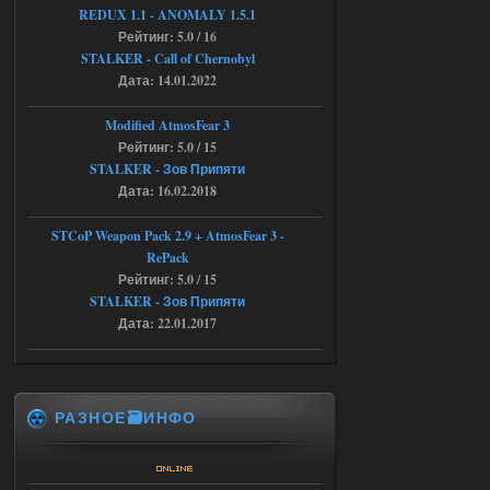
STCoP WP 3.4
REDUX 1.1​​​​​​​ - ANOMALY 1.5.1
Рейтинг: 5.0 / 16
andreyforest1993
08:24
STALKER - Call of Chernobyl
там есть опция расшириные
Дата: 14.01.2022
анимации нпс, я поставил
галочку но толку ноль, ни каких
анимаций нет, может это что-то другое,
Modified AtmosFear 3
не известно, больше нет ни каких таких
Рейтинг: 5.0 / 15
кнопок по поводу анимаций
STALKER - Зов Припяти
04.08.2026
Ответить ➤
Дата: 16.02.2018
Последний рассвет - Эпизод 1
STCoP Weapon Pack 2.9 + AtmosFear 3 -
RePack
Stalker-Mods-Clan-su
22:29
Рейтинг: 5.0 / 15
STALKER - Зов Припяти
Доступно только для пользователей
Дата: 22.01.2017
03.08.2026
Ответить ➤
Объединенный Пак 2 + OGSR +
РАЗНОЕ🗃️ИНФО
STCoP WP 3.4
Stalker-Mods-Clan-su
22:27