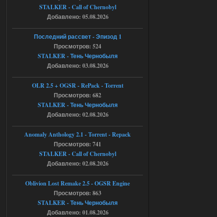
STALKER - Call of Chernobyl
05.08.2026
Ответить ➤
Добавлено: 05.08.2026
Тайна Зоны - Remaster 2026
Последний рассвет - Эпизод 1
Просмотров: 524
Stalker-Mods-Clan-su
21:33
STALKER - Тень Чернобыля
Добавлено: 03.08.2026
Доступно только для пользователей
OLR 2.5 + OGSR - RePack - Torrent
05.08.2026
Просмотров: 682
Ответить ➤
STALKER - Тень Чернобыля
Тайна Зоны - Remaster 2026
Добавлено: 02.08.2026
AndreySA
21:28
Anomaly Anthology 2.1 - Torrent - Repack
патч я установил после
Просмотров: 741
установки мода, да, ладно,
STALKER - Call of Chernobyl
наверное вы правы придется ожидать
чудо))
Добавлено: 02.08.2026
05.08.2026
Ответить ➤
Oblivion Lost Remake 2.5 - OGSR Engine
Просмотров: 863
Тайна Зоны - Remaster 2026
STALKER - Тень Чернобыля
Stalker-Mods-Clan-su
20:50
Добавлено: 01.08.2026