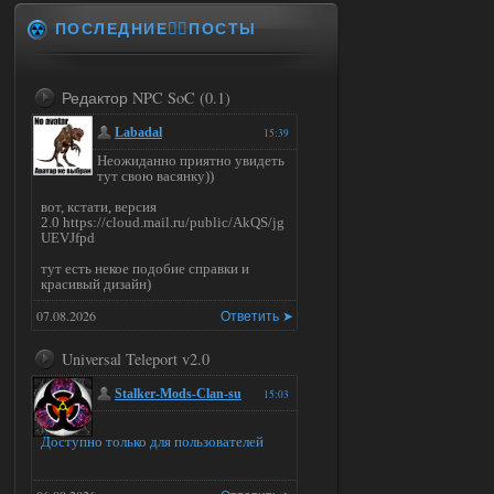
ПОСЛЕДНИЕ✍🏻ПОСТЫ
Редактор NPC SoC (0.1)
Labadal
15:39
Неожиданно приятно увидеть
тут свою васянку))
вот, кстати, версия
2.0 https://cloud.mail.ru/public/AkQS/jg
UEVJfpd
тут есть некое подобие справки и
красивый дизайн)
07.08.2026
Ответить ➤
Universal Teleport v2.0
Stalker-Mods-Clan-su
15:03
Доступно только для пользователей