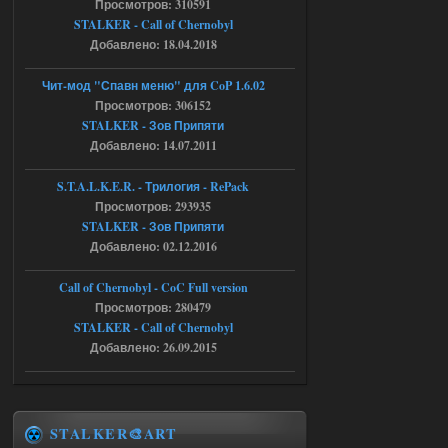
Просмотров: 310591
05.08.2026
Ответить ➤
STALKER - Call of Chernobyl
Добавлено: 18.04.2018
Скованные одной цепью
r4908778
18:37
Чит-мод "Спавн меню" для CoP 1.6.02
с избавлением от баласта,
Просмотров: 306152
доходяга.
STALKER - Зов Припяти
Добавлено: 14.07.2011
05.08.2026
Ответить ➤
S.T.A.L.K.E.R. - Трилогия - RePack
Просмотров: 293935
Путь во мгле + GUNSLINGER mod
STALKER - Зов Припяти
Stalker-Mods-Clan-su
16:57
Добавлено: 02.12.2016
Доступно только для пользователей
Call of Chernobyl - CoC Full version
Просмотров: 280479
STALKER - Call of Chernobyl
05.08.2026
Ответить ➤
Добавлено: 26.09.2015
Путь во мгле + GUNSLINGER mod
stalker673920
16:09
где пароль?
STALKER🎨ART