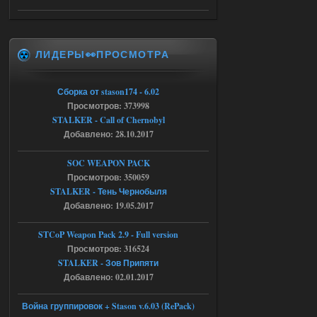
Доступно только для пользователей
ЛИДЕРЫ👀ПРОСМОТРА
05.08.2026
Ответить ➤
Тайна Зоны - Remaster 2026
Сборка от stason174 - 6.02
Просмотров: 373998
AndreySA
20:25
STALKER - Call of Chernobyl
[05.08.26
20:23:10.934] [17468]
Добавлено: 28.10.2017
FATAL ERROR
SOC WEAPON PACK
[error]Expression : FATAL ERROR
[error]Function :
Просмотров: 350059
CScriptEngine::lua_pcall_failed
STALKER - Тень Чернобыля
[error]File : D:\a\OGSR-
Engine\OGSR-
Добавлено: 19.05.2017
Engine\ogsr_engine\COMMON_AI\scrip
t_engine.cpp
[error]Line : 75
STCoP Weapon Pack 2.9 - Full version
[error]Description :
Просмотров: 316524
[CScriptEngine::lua_pcall_failed]: ... -
shadow of
STALKER - Зов Припяти
chernobyl\gamedata\scripts\xr_camper.sc
Добавлено: 02.01.2017
ript:510: attempt to index local 'manager'
(a nil value)
Вылет после захода в Припять.
Война группировок + Stason v.6.03 (RePack)