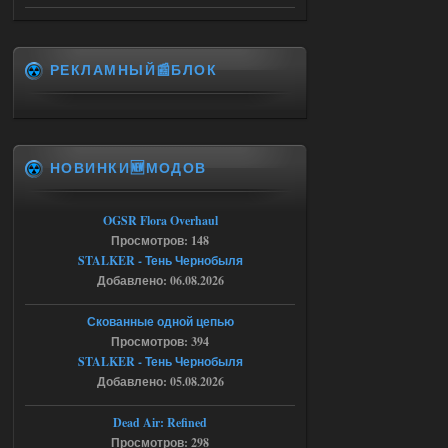
City Final
Stalker-Mods-Clan-su
09:53
РЕКЛАМНЫЙ📰БЛОК
Доступно только для пользователей
06.08.2026
Ответить ➤
НОВИНКИ🆕МОДОВ
Спавнер + Правки + Античит - Dead
City Final
OGSR Flora Overhaul
Michman1970
09:16
Просмотров: 148
Что то не работает спавнер,
STALKER - Тень Чернобыля
все устанавливал по
мануалу......
Добавлено: 06.08.2026
06.08.2026
Ответить ➤
Скованные одной цепью
Просмотров: 394
Игра для сталкера 21-очко
STALKER - Тень Чернобыля
Добавлено: 05.08.2026
ruslanpyrusov
23:13
как изменить макс сумму
Dead Air: Refined
ставки в файлах чтобы
Просмотров: 298
ставить больше 1 к