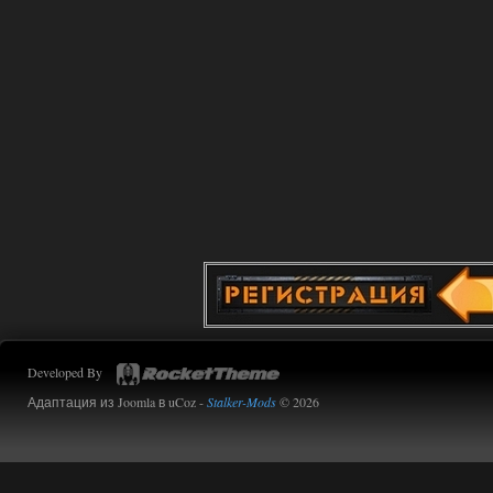
Поигрался пока немного но уже оч
нравится как то так!
02.08.2026
Ответить ➤
Lost Alpha Enhanced Edition 1.3 +
Stalker-Mods-Clan-su
12:09
Доступно только для пользователей
02.08.2026
Ответить ➤
Improved Weapon Pack (I.W.P.) - UPD
30.12.25
Werdassver
06:36
Developed By
хорош мод! задания
прикольно!
Адаптация из Joomla в uCoz -
Stalker-Mods
© 2026
02.08.2026
Ответить ➤
Oblivion Lost Remake 2.5 - OGSR