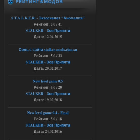
РЕЙТИНГ🔝МОДОВ
04.08.2026
Ответить ➤
Объединенный Пак 2 + OGSR +
S.T.A.L.K.E.R. - Экзоскелет "Аномалия"
Рейтинг: 5.0 / 41
STCoP WP 3.4
STALKER - Зов Припяти
andreyforest1993
15:00
Дата: 12.04.2015
https://rutube.ru/video/50be34
6a53045b746b6f2d80812029a
Соль с сайта stalker-mods.clan.su
3/?r=plemwd
Рейтинг: 5.0 / 33
STALKER - Зов Припяти
04.08.2026
Ответить ➤
Дата: 20.02.2017
Объединенный Пак 2 + OGSR +
New level game 0.5
STCoP WP 3.4
Рейтинг: 5.0 / 20
STALKER - Зов Припяти
Stalker-Mods-Clan-su
11:30
Дата: 19.02.2018
Доступно только для пользователей
New level game 0.4 - Final
Рейтинг: 5.0 / 18
04.08.2026
Ответить ➤
STALKER - Зов Припяти
Дата: 24.02.2016
Объединенный Пак 2 + OGSR +