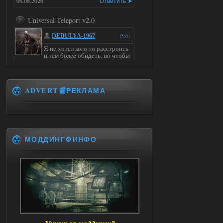
06.08.2026
Ответить ➤
Universal Teleport v2.0
DEDULYA-1967
15:01
Я не хотел кого то расстроить
и тем более обидеть, но чтобы
я не ставил для тестов , всё работало на
ура. WINDOWS 11pro\64, озу 16гб,
intel xeon v3 1270 v2, gtx 1050 ti
ADVERT📰РЕКЛАМА
06.08.2026
Ответить ➤
Universal Teleport v2.0
Stalker-Mods-Clan-su
14:28
МОДДИНГ⚙️ИНФО
Доступно только для пользователей
06.08.2026
Ответить ➤
Universal Teleport v2.0
DEDULYA-1967
13:56