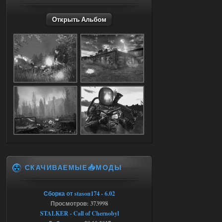
Открыть Альбом
05.08.2026
Ответить ➤
Dead Air: Refined
Stalker-Mods-Clan-su
09:03
Доступно только для пользователей
05.08.2026
Ответить ➤
Объединенный Пак 2 + OGSR +
STCoP WP 3.4
Stalker-Mods-Clan-su
17:25
СКАЧИВАЕМЫЕ📥МОДЫ
Доступно только для пользователей
Сборка от stason174 - 6.02
04.08.2026
Ответить ➤
Просмотров: 373998
STALKER - Call of Chernobyl
Объединенный Пак 2 + OGSR +