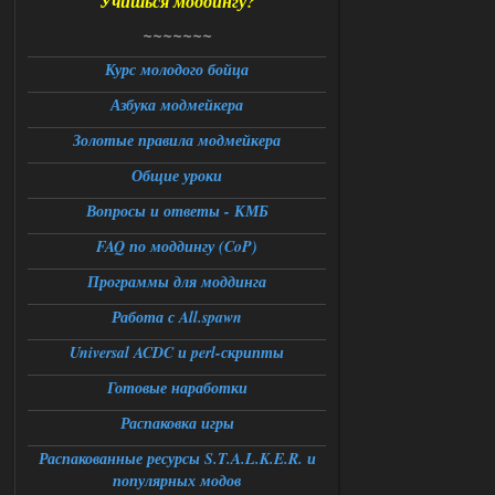
Учишься моддингу?
Доступно только для пользователей
~~~~~~~
06.08.2026
Ответить ➤
Курс молодого бойца
Азбука модмейкера
Universal Teleport v2.0
Золотые правила модмейкера
Stalker-Mods-Clan-su
12:26
Общие уроки
Доступно только для пользователей
Вопросы и ответы - КМБ
FAQ по моддингу (CoP)
06.08.2026
Ответить ➤
Программы для моддинга
Universal Teleport v2.0
Работа с All.spawn
DEDULYA-1967
12:21
Universal ACDC и perl-скрипты
Поставил на чистый сталкер
10006, сразу
вылет [error]Arguments :
Готовые наработки
msg_box_kicked_by_server:picture
Распаковка игры
06.08.2026
Ответить ➤
Распакованные ресурсы S.T.A.L.K.E.R. и
Спавнер + Правки + Античит - Dead
популярных модов