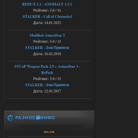
REDUX 1.1​​​​​​​ - ANOMALY 1.5.1
Рейтинг: 5.0 / 16
04.08.2026
Ответить ➤
STALKER - Call of Chernobyl
Объединенный Пак 2 + OGSR +
Дата: 14.01.2022
STCoP WP 3.4
Modified AtmosFear 3
andreyforest1993
08:24
Рейтинг: 5.0 / 15
STALKER - Зов Припяти
там есть опция расшириные
анимации нпс, я поставил
Дата: 16.02.2018
галочку но толку ноль, ни каких
анимаций нет, может это что-то другое,
не известно, больше нет ни каких таких
STCoP Weapon Pack 2.9 + AtmosFear 3 -
кнопок по поводу анимаций
RePack
04.08.2026
Ответить ➤
Рейтинг: 5.0 / 15
STALKER - Зов Припяти
Последний рассвет - Эпизод 1
Дата: 22.01.2017
Stalker-Mods-Clan-su
22:29
Доступно только для пользователей
РАЗНОЕ🗃️ИНФО
03.08.2026
Ответить ➤