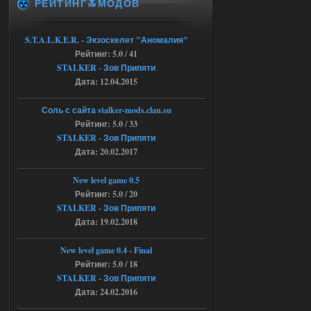
РЕЙТИНГ🔝МОДОВ
это и есть эта версия мода
Объединенный Пак 2 + OGSR
+ STCoP WP 3.4, только нет ни каких
S.T.A.L.K.E.R. - Экзоскелет "Аномалия"
анимаций курения и анимаций еды и
Рейтинг: 5.0 / 41
экзоча как в трелере
STALKER - Зов Припяти
04.08.2026
Ответить ➤
Дата: 12.04.2015
Объединенный Пак 2 + OGSR +
Соль с сайта stalker-mods.clan.su
STCoP WP 3.4
Рейтинг: 5.0 / 33
STALKER - Зов Припяти
andreyforest1993
15:00
Дата: 20.02.2017
https://rutube.ru/video/50be34
6a53045b746b6f2d80812029a
3/?r=plemwd
New level game 0.5
Рейтинг: 5.0 / 20
04.08.2026
Ответить ➤
STALKER - Зов Припяти
Дата: 19.02.2018
Объединенный Пак 2 + OGSR +
STCoP WP 3.4
New level game 0.4 - Final
Рейтинг: 5.0 / 18
Stalker-Mods-Clan-su
11:30
STALKER - Зов Припяти
Дата: 24.02.2016
Доступно только для пользователей