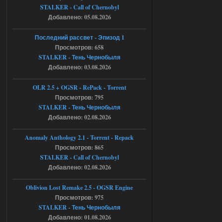
STALKER - Call of Chernobyl
ruslanpyrusov
23:13
Добавлено: 05.08.2026
как изменить макс сумму
ставки в файлах чтобы
Последний рассвет - Эпизод 1
ставить больше 1 к
Просмотров: 658
STALKER - Тень Чернобыля
05.08.2026
Ответить ➤
Добавлено: 03.08.2026
Тайна Зоны - Remaster 2026
OLR 2.5 + OGSR - RePack - Torrent
Stalker-Mods-Clan-su
21:33
Просмотров: 795
STALKER - Тень Чернобыля
Добавлено: 02.08.2026
Доступно только для пользователей
Anomaly Anthology 2.1 - Torrent - Repack
05.08.2026
Ответить ➤
Просмотров: 865
STALKER - Call of Chernobyl
Тайна Зоны - Remaster 2026
Добавлено: 02.08.2026
AndreySA
21:28
Oblivion Lost Remake 2.5 - OGSR Engine
патч я установил после
установки мода, да, ладно,
Просмотров: 975
наверное вы правы придется ожидать
STALKER - Тень Чернобыля
чудо))
Добавлено: 01.08.2026