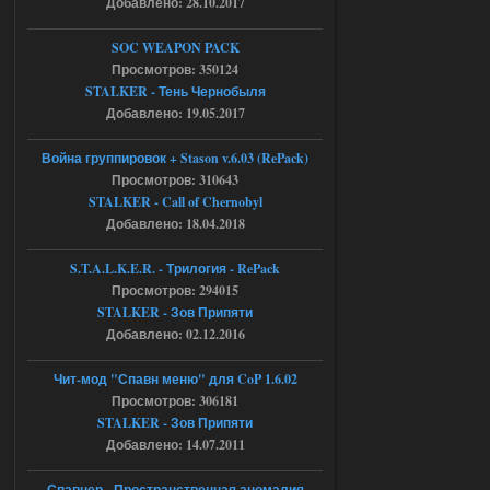
Добавлено: 28.10.2017
04.08.2026
Ответить ➤
SOC WEAPON PACK
Просмотров: 350124
Объединенный Пак 2 + OGSR +
STALKER - Тень Чернобыля
STCoP WP 3.4
Добавлено: 19.05.2017
Stalker-Mods-Clan-su
17:19
Война группировок + Stason v.6.03 (RePack)
Просмотров: 310643
Доступно только для пользователей
STALKER - Call of Chernobyl
Добавлено: 18.04.2018
04.08.2026
Ответить ➤
S.T.A.L.K.E.R. - Трилогия - RePack
Просмотров: 294015
Объединенный Пак 2 + OGSR +
STALKER - Зов Припяти
STCoP WP 3.4
Добавлено: 02.12.2016
Stalker-Mods-Clan-su
17:08
Чит-мод "Спавн меню" для CoP 1.6.02
Просмотров: 306181
Доступно только для пользователей
STALKER - Зов Припяти
Добавлено: 14.07.2011
04.08.2026
Ответить ➤
Спавнер - Пространственная аномалия