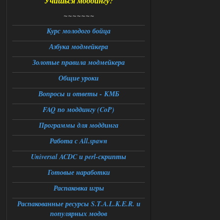
Учишься моддингу?
Universal Teleport v2.0
~~~~~~~
DEDULYA-1967
13:56
Курс молодого бойца
Азбука модмейкера
Доступно только для пользователей
Золотые правила модмейкера
06.08.2026
Ответить ➤
Общие уроки
Universal Teleport v2.0
Вопросы и ответы - КМБ
FAQ по моддингу (CoP)
Stalker-Mods-Clan-su
12:26
Программы для моддинга
Доступно только для пользователей
Работа с All.spawn
06.08.2026
Ответить ➤
Universal ACDC и perl-скрипты
Готовые наработки
Universal Teleport v2.0
Распаковка игры
DEDULYA-1967
12:21
Поставил на чистый сталкер
Распакованные ресурсы S.T.A.L.K.E.R. и
10006, сразу
популярных модов
вылет [error]Arguments :