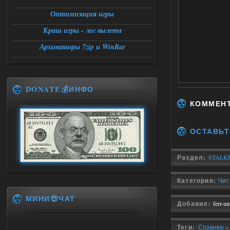
Оптимизация игры
Краш игры - лог вылета
Архиваторы 7zip и WinRar
DONATE💰ИНФО
КОММЕН
ОСТАВЬТ
Раздел:
STALKE
Категория:
Чит
МИНИ😎ЧАТ
Добавил:
ferr-u
Теги:
Спавнер +