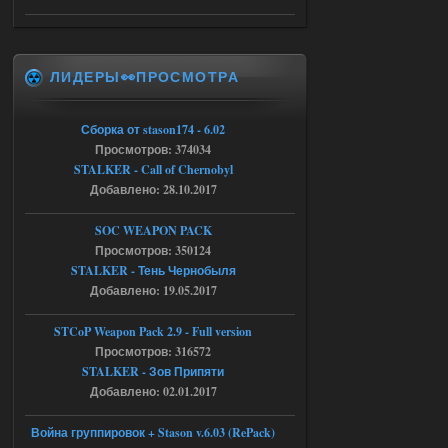
05.08.2026
Ответить ➤
Тайна Зоны - Remaster 2026
ЛИДЕРЫ👀ПРОСМОТРА
Stalker-Mods-Clan-su
20:50
Доступно только для пользователей
Сборка от stason174 - 6.02
Просмотров: 374034
05.08.2026
Ответить ➤
STALKER - Call of Chernobyl
Добавлено: 28.10.2017
Тайна Зоны - Remaster 2026
SOC WEAPON PACK
AndreySA
20:25
Просмотров: 350124
[05.08.26
STALKER - Тень Чернобыля
20:23:10.934] [17468]
Добавлено: 19.05.2017
FATAL ERROR
[error]Expression : FATAL ERROR
STCoP Weapon Pack 2.9 - Full version
[error]Function :
CScriptEngine::lua_pcall_failed
Просмотров: 316572
[error]File : D:\a\OGSR-
STALKER - Зов Припяти
Engine\OGSR-
Engine\ogsr_engine\COMMON_AI\scrip
Добавлено: 02.01.2017
t_engine.cpp
[error]Line : 75
Война группировок + Stason v.6.03 (RePack)
[error]Description :
[CScriptEngine::lua_pcall_failed]: ... -