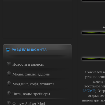
4
РАЗДЕЛЫ📖САЙТА
Новости и анонсы
Скачиваем а
Моды, файлы, аддоны
установленн
замену 
Моддинг, софт, утилиты
восстановле
JSGME
). За
Читы, коды, трейнеры
открывает
инвентарь, за
Форум Stalker-Mods