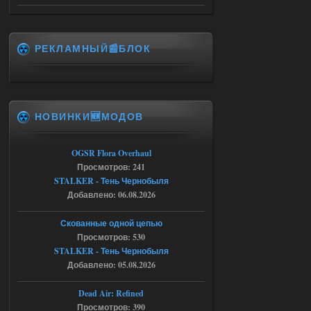
msg_box_kicked_by_server:picture
06.08.2026
Ответить ➤
РЕКЛАМНЫЙ📰БЛОК
Спавнер + Правки + Античит - Dead
City Final
Stalker-Mods-Clan-su
09:53
НОВИНКИ🆕МОДОВ
Доступно только для пользователей
06.08.2026
Ответить ➤
OGSR Flora Overhaul
Просмотров: 241
Спавнер + Правки + Античит - Dead
STALKER - Тень Чернобыля
Добавлено: 06.08.2026
City Final
Michman1970
09:16
Скованные одной цепью
Что то не работает спавнер,
Просмотров: 530
все устанавливал по
STALKER - Тень Чернобыля
мануалу......
Добавлено: 05.08.2026
06.08.2026
Ответить ➤
Dead Air: Refined
Просмотров: 390
Игра для сталкера 21-очко