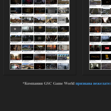
Доступно только для пользователей
03.08.2026
Ответить ➤
Improved Weapon Pack (I.W.P.) - UPD
30.12.25
Stalker-Mods-Clan-su
11:00
Глобальный патч от
31.07.2026.
Устанавливать только
поверх финальной версии все в одном
(Standalone Final) от 29.12.2025!
Доступно только для пользователей
03.08.2026
Ответить ➤
*Компания GSC Game World
признана нежелате
ANOMALY ※ MEDIUM 7.0
Dvoeshnik
21:30
Хорошая сборка, графон и
детали на высоте не так
мрачно как в других сборках, дождь