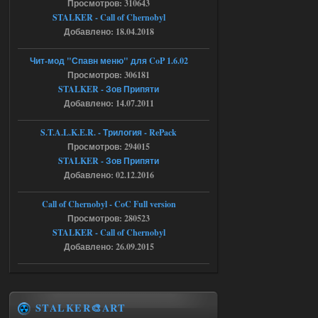
Просмотров: 310643
shadow of
STALKER - Call of Chernobyl
chernobyl\gamedata\scripts\xr_camper.sc
ript:510: attempt to index local 'manager'
Добавлено: 18.04.2018
(a nil value)
Вылет после захода в Припять.
Чит-мод "Спавн меню" для CoP 1.6.02
05.08.2026
Ответить ➤
Просмотров: 306181
STALKER - Зов Припяти
Скованные одной цепью
Добавлено: 14.07.2011
r4908778
18:37
S.T.A.L.K.E.R. - Трилогия - RePack
с избавлением от баласта,
Просмотров: 294015
доходяга.
STALKER - Зов Припяти
Добавлено: 02.12.2016
05.08.2026
Ответить ➤
Call of Chernobyl - CoC Full version
Путь во мгле + GUNSLINGER mod
Просмотров: 280523
STALKER - Call of Chernobyl
Stalker-Mods-Clan-su
16:57
Добавлено: 26.09.2015
Доступно только для пользователей
05.08.2026
Ответить ➤
STALKER🎨ART