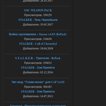
Добавлено: 28.10.2017
04.08.2026
Ответить ➤
SOC WEAPON PACK
Просмотров: 350129
Объединенный Пак 2 + OGSR +
STALKER - Тень Чернобыля
STCoP WP 3.4
Добавлено: 19.05.2017
Stalker-Mods-Clan-su
17:19
Война группировок + Stason v.6.03 (RePack)
Просмотров: 310650
Доступно только для пользователей
STALKER - Call of Chernobyl
Добавлено: 18.04.2018
04.08.2026
Ответить ➤
S.T.A.L.K.E.R. - Трилогия - RePack
Просмотров: 294032
Объединенный Пак 2 + OGSR +
STALKER - Зов Припяти
STCoP WP 3.4
Добавлено: 02.12.2016
Stalker-Mods-Clan-su
17:08
Чит-мод "Спавн меню" для CoP 1.6.02
Просмотров: 306183
Доступно только для пользователей
STALKER - Зов Припяти
Добавлено: 14.07.2011
04.08.2026
Ответить ➤
Спавнер - Пространственная аномалия