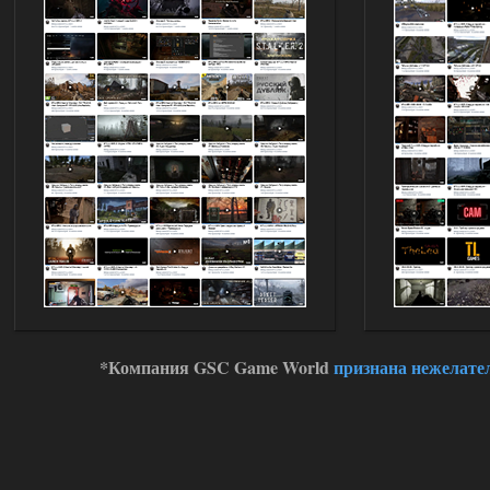
Доступно только для пользователей
03.08.2026
Ответить ➤
Improved Weapon Pack (I.W.P.) - UPD
30.12.25
Stalker-Mods-Clan-su
11:00
Глобальный патч от
31.07.2026.
Устанавливать только
поверх финальной версии все в одном
(Standalone Final) от 29.12.2025!
Доступно только для пользователей
03.08.2026
Ответить ➤
*Компания GSC Game World
признана нежелате
ANOMALY ※ MEDIUM 7.0
Dvoeshnik
21:30
Хорошая сборка, графон и
детали на высоте не так
мрачно как в других сборках, дождь