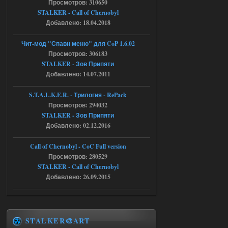
Просмотров: 310650
shadow of
STALKER - Call of Chernobyl
chernobyl\gamedata\scripts\xr_camper.sc
ript:510: attempt to index local 'manager'
Добавлено: 18.04.2018
(a nil value)
Вылет после захода в Припять.
Чит-мод "Спавн меню" для CoP 1.6.02
05.08.2026
Ответить ➤
Просмотров: 306183
STALKER - Зов Припяти
Скованные одной цепью
Добавлено: 14.07.2011
r4908778
18:37
S.T.A.L.K.E.R. - Трилогия - RePack
с избавлением от баласта,
Просмотров: 294032
доходяга.
STALKER - Зов Припяти
Добавлено: 02.12.2016
05.08.2026
Ответить ➤
Call of Chernobyl - CoC Full version
Путь во мгле + GUNSLINGER mod
Просмотров: 280529
STALKER - Call of Chernobyl
Stalker-Mods-Clan-su
16:57
Добавлено: 26.09.2015
Доступно только для пользователей
05.08.2026
Ответить ➤
STALKER🎨ART