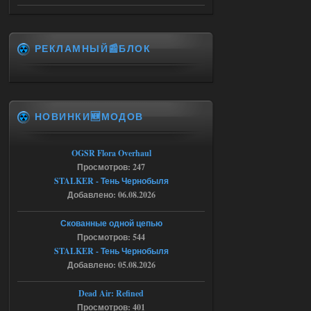
msg_box_kicked_by_server:picture
06.08.2026
Ответить ➤
РЕКЛАМНЫЙ📰БЛОК
Спавнер + Правки + Античит - Dead
City Final
Stalker-Mods-Clan-su
09:53
НОВИНКИ🆕МОДОВ
Доступно только для пользователей
06.08.2026
Ответить ➤
OGSR Flora Overhaul
Просмотров: 247
Спавнер + Правки + Античит - Dead
STALKER - Тень Чернобыля
Добавлено: 06.08.2026
City Final
Michman1970
09:16
Скованные одной цепью
Что то не работает спавнер,
Просмотров: 544
все устанавливал по
STALKER - Тень Чернобыля
мануалу......
Добавлено: 05.08.2026
06.08.2026
Ответить ➤
Dead Air: Refined
Просмотров: 401
Игра для сталкера 21-очко