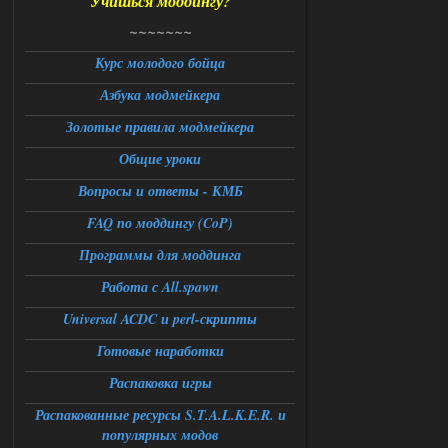
Учишься моддингу?
Universal Teleport v2.0
~~~~~~~
DEDULYA-1967
13:56
Курс молодого бойца
Азбука модмейкера
Доступно только для пользователей
Золотые правила модмейкера
06.08.2026
Ответить ➤
Общие уроки
Universal Teleport v2.0
Вопросы и ответы - КМБ
FAQ по моддингу (CoP)
Stalker-Mods-Clan-su
12:26
Программы для моддинга
Доступно только для пользователей
Работа с All.spawn
06.08.2026
Ответить ➤
Universal ACDC и perl-скрипты
Готовые наработки
Universal Teleport v2.0
Распаковка игры
DEDULYA-1967
12:21
Поставил на чистый сталкер
Распакованные ресурсы S.T.A.L.K.E.R. и
10006, сразу
популярных модов
вылет [error]Arguments :