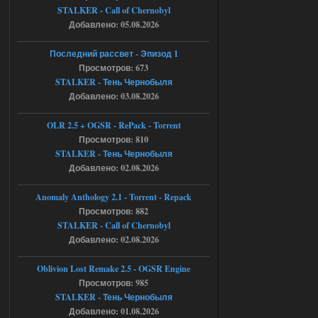
STALKER - Call of Chernobyl
ruslanpyrusov
23:13
Добавлено: 05.08.2026
как изменить макс сумму
ставки в файлах чтобы
Последний рассвет - Эпизод 1
ставить больше 1 к
Просмотров: 673
STALKER - Тень Чернобыля
05.08.2026
Ответить ➤
Добавлено: 03.08.2026
Тайна Зоны - Remaster 2026
OLR 2.5 + OGSR - RePack - Torrent
Stalker-Mods-Clan-su
21:33
Просмотров: 810
STALKER - Тень Чернобыля
Добавлено: 02.08.2026
Доступно только для пользователей
Anomaly Anthology 2.1 - Torrent - Repack
05.08.2026
Ответить ➤
Просмотров: 882
STALKER - Call of Chernobyl
Тайна Зоны - Remaster 2026
Добавлено: 02.08.2026
AndreySA
21:28
Oblivion Lost Remake 2.5 - OGSR Engine
патч я установил после
установки мода, да, ладно,
Просмотров: 985
наверное вы правы придется ожидать
STALKER - Тень Чернобыля
чудо))
Добавлено: 01.08.2026