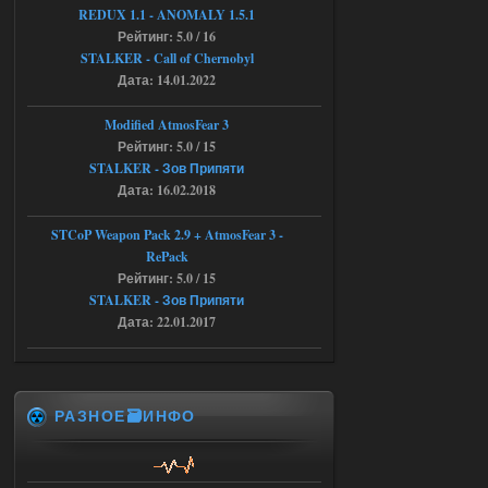
REDUX 1.1​​​​​​​ - ANOMALY 1.5.1
Рейтинг: 5.0 / 16
04.08.2026
Ответить ➤
STALKER - Call of Chernobyl
Объединенный Пак 2 + OGSR +
Дата: 14.01.2022
STCoP WP 3.4
Modified AtmosFear 3
andreyforest1993
08:24
Рейтинг: 5.0 / 15
STALKER - Зов Припяти
там есть опция расшириные
анимации нпс, я поставил
Дата: 16.02.2018
галочку но толку ноль, ни каких
анимаций нет, может это что-то другое,
не известно, больше нет ни каких таких
STCoP Weapon Pack 2.9 + AtmosFear 3 -
кнопок по поводу анимаций
RePack
04.08.2026
Ответить ➤
Рейтинг: 5.0 / 15
STALKER - Зов Припяти
Последний рассвет - Эпизод 1
Дата: 22.01.2017
Stalker-Mods-Clan-su
22:29
Доступно только для пользователей
РАЗНОЕ🗃️ИНФО
03.08.2026
Ответить ➤