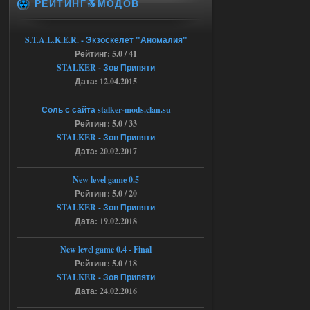
РЕЙТИНГ🔝МОДОВ
это и есть эта версия мода
Объединенный Пак 2 + OGSR
+ STCoP WP 3.4, только нет ни каких
S.T.A.L.K.E.R. - Экзоскелет "Аномалия"
анимаций курения и анимаций еды и
Рейтинг: 5.0 / 41
экзоча как в трелере
STALKER - Зов Припяти
04.08.2026
Ответить ➤
Дата: 12.04.2015
Объединенный Пак 2 + OGSR +
Соль с сайта stalker-mods.clan.su
STCoP WP 3.4
Рейтинг: 5.0 / 33
STALKER - Зов Припяти
andreyforest1993
15:00
Дата: 20.02.2017
https://rutube.ru/video/50be34
6a53045b746b6f2d80812029a
3/?r=plemwd
New level game 0.5
Рейтинг: 5.0 / 20
04.08.2026
Ответить ➤
STALKER - Зов Припяти
Дата: 19.02.2018
Объединенный Пак 2 + OGSR +
STCoP WP 3.4
New level game 0.4 - Final
Рейтинг: 5.0 / 18
Stalker-Mods-Clan-su
11:30
STALKER - Зов Припяти
Дата: 24.02.2016
Доступно только для пользователей