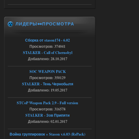
05.08.2026
Ответить ➤
Тайна Зоны - Remaster 2026
ЛИДЕРЫ👀ПРОСМОТРА
Stalker-Mods-Clan-su
20:50
Доступно только для пользователей
Сборка от stason174 - 6.02
Просмотров: 374041
05.08.2026
Ответить ➤
STALKER - Call of Chernobyl
Добавлено: 28.10.2017
Тайна Зоны - Remaster 2026
SOC WEAPON PACK
AndreySA
20:25
Просмотров: 350129
[05.08.26
STALKER - Тень Чернобыля
20:23:10.934] [17468]
Добавлено: 19.05.2017
FATAL ERROR
[error]Expression : FATAL ERROR
STCoP Weapon Pack 2.9 - Full version
[error]Function :
CScriptEngine::lua_pcall_failed
Просмотров: 316578
[error]File : D:\a\OGSR-
STALKER - Зов Припяти
Engine\OGSR-
Engine\ogsr_engine\COMMON_AI\scrip
Добавлено: 02.01.2017
t_engine.cpp
[error]Line : 75
Война группировок + Stason v.6.03 (RePack)
[error]Description :
[CScriptEngine::lua_pcall_failed]: ... -