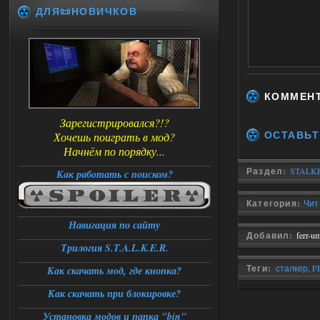
ДЛЯ📜НОВИЧКОВ
КОММЕН
Зарегистрировался?!?
ОСТАВЬТ
Хочешь поиграть в мод?
Начнём по порядку...
Раздел:
STALKE
Как работать с поиском?
Категория:
Чит
Навигация по сайту
Добавил:
ferr-u
Трилогия S.T.A.L.K.E.R.
Теги:
сталкер
,
F
Как скачать мод, где кнопка?
на сталкер зп
,
по
Как скачать при блокировке?
Установка модов и папка "bin"