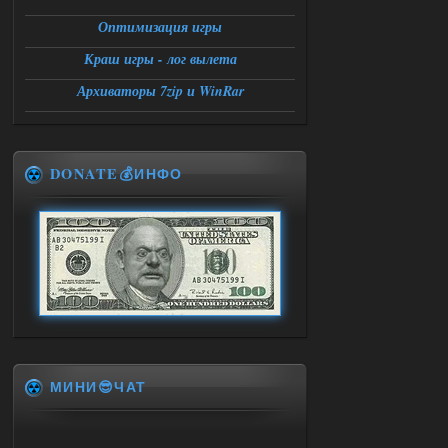
Оптимизация игры
Краш игры - лог вылета
Архиваторы 7zip и WinRar
DONATE💰ИНФО
МИНИ😎ЧАТ