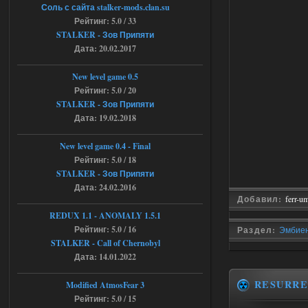
6a53045b746b6f2d80812029a
Соль с сайта stalker-mods.clan.su
3/?r=plemwd
Рейтинг: 5.0 / 33
STALKER - Зов Припяти
04.08.2026
Ответить ➤
Дата: 20.02.2017
Объединенный Пак 2 + OGSR +
New level game 0.5
STCoP WP 3.4
Рейтинг: 5.0 / 20
STALKER - Зов Припяти
Stalker-Mods-Clan-su
11:30
Дата: 19.02.2018
Доступно только для пользователей
New level game 0.4 - Final
Рейтинг: 5.0 / 18
04.08.2026
Ответить ➤
STALKER - Зов Припяти
Дата: 24.02.2016
Объединенный Пак 2 + OGSR +
Добавил:
ferr-u
STCoP WP 3.4
REDUX 1.1​​​​​​​ - ANOMALY 1.5.1
Рейтинг: 5.0 / 16
Раздел:
Эмбиен
andreyforest1993
08:24
STALKER - Call of Chernobyl
там есть опция расшириные
Дата: 14.01.2022
анимации нпс, я поставил
галочку но толку ноль, ни каких
анимаций нет, может это что-то другое,
RESURRE
Modified AtmosFear 3
не известно, больше нет ни каких таких
Рейтинг: 5.0 / 15
кнопок по поводу анимаций