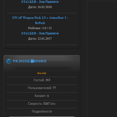
STALKER - Зов Припяти
04.08.2026
Ответить ➤
Дата: 16.02.2018
Последний рассвет - Эпизод 1
STCoP Weapon Pack 2.9 + AtmosFear 3 -
RePack
Stalker-Mods-Clan-su
22:29
Рейтинг: 5.0 / 15
STALKER - Зов Припяти
Доступно только для пользователей
Дата: 22.01.2017
03.08.2026
Ответить ➤
Объединенный Пак 2 + OGSR +
РАЗНОЕ🗃️ИНФО
STCoP WP 3.4
Stalker-Mods-Clan-su
22:27
Гостей:
353
Доступно только для пользователей
Пользователей:
77
Качают:
6
03.08.2026
Ответить ➤
Скорость:
5267
kb/s
Объединенный Пак 2 + OGSR +
Подробности
STCoP WP 3.4