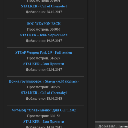
Просмотров: 374001
AndreySA
20:25
STALKER - Call of Chernobyl
[05.08.26
20:23:10.934] [17468]
Добавлено: 28.10.2017
FATAL ERROR
SOC WEAPON PACK
[error]Expression : FATAL ERROR
[error]Function :
Просмотров: 350066
CScriptEngine::lua_pcall_failed
STALKER - Тень Чернобыля
[error]File : D:\a\OGSR-
Engine\OGSR-
Добавлено: 19.05.2017
Engine\ogsr_engine\COMMON_AI\scrip
t_engine.cpp
[error]Line : 75
STCoP Weapon Pack 2.9 - Full version
[error]Description :
Просмотров: 316529
[CScriptEngine::lua_pcall_failed]: ... -
shadow of
STALKER - Зов Припяти
chernobyl\gamedata\scripts\xr_camper.sc
Добавлено: 02.01.2017
ript:510: attempt to index local 'manager'
(a nil value)
Вылет после захода в Припять.
Война группировок + Stason v.6.03 (RePack)
Просмотров: 310599
05.08.2026
Ответить ➤
STALKER - Call of Chernobyl
Добавлено: 18.04.2018
Скованные одной цепью
r4908778
18:37
Чит-мод "Спавн меню" для CoP 1.6.02
с избавлением от баласта,
Просмотров: 306156
доходяга.
STALKER - Зов Припяти
Добавил:
ferr-u
Добавлено: 14.07.2011