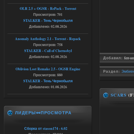
OLR 2.5 + OGSR - RePack - Torrent
05.08.2026
Просмотров: 701
Ответить ➤
STALKER - Тень Чернобыля
Тайна Зоны - Remaster 2026
Добавлено: 02.08.2026
AndreySA
21:28
Anomaly Anthology 2.1 - Torrent - Repack
патч я установил после
Просмотров: 758
установки мода, да, ладно,
STALKER - Call of Chernobyl
наверное вы правы придется ожидать
чудо))
Добавлено: 02.08.2026
Добавил:
ferr-u
05.08.2026
Ответить ➤
Oblivion Lost Remake 2.5 - OGSR Engine
Раздел:
Эмбиен
Просмотров: 880
Тайна Зоны - Remaster 2026
STALKER - Тень Чернобыля
Stalker-Mods-Clan-su
20:50
Добавлено: 01.08.2026
SCARS
(F
Доступно только для пользователей
ЛИДЕРЫ👀ПРОСМОТРА
05.08.2026
Ответить ➤
Тайна Зоны - Remaster 2026
Сборка от stason174 - 6.02