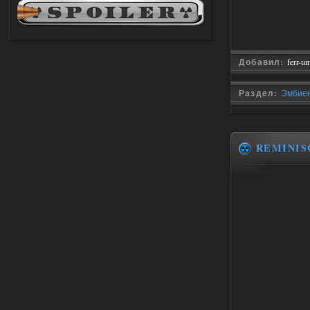
andreyforest1993
21:22
Здравствуйте, почему не
Анимаций открытия рюкзака и
использования предметов как в
трелере?
Добавил:
ferr-u
03.08.2026
Ответить ➤
Раздел:
Эмбиен
ANOMALY ※ MEDIUM 7.0
Stalker-Mods-Clan-su
19:14
REMINIS
Доступно только для пользователей
03.08.2026
Ответить ➤
Improved Weapon Pack (I.W.P.) - UPD
30.12.25
Stalker-Mods-Clan-su
11:00
Глобальный патч от
31.07.2026.
Устанавливать только