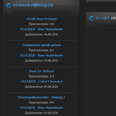
НОВИНКИ🆕МОДОВ
Спавнер + Правки + Античит - Dead
City Final
SCARS
(O
OGSR Flora Overhaul
Michman1970
09:16
Просмотров: 160
Что то не работает спавнер,
STALKER - Тень Чернобыля
все устанавливал по
мануалу......
Добавлено: 06.08.2026
06.08.2026
Ответить ➤
Скованные одной цепью
Просмотров: 412
Игра для сталкера 21-очко
STALKER - Тень Чернобыля
Добавлено: 05.08.2026
ruslanpyrusov
23:13
как изменить макс сумму
Dead Air: Refined
ставки в файлах чтобы
Просмотров: 314
ставить больше 1 к
STALKER - Call of Chernobyl
05.08.2026
Ответить ➤
Добавлено: 05.08.2026
Тайна Зоны - Remaster 2026
Последний рассвет - Эпизод 1
Просмотров: 541
Stalker-Mods-Clan-su
21:33
STALKER - Тень Чернобыля
Добавлено: 03.08.2026
Доступно только для пользователей