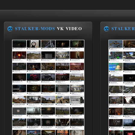
Доступно только для пользователей
02.08.2026
Ответить ➤
STALKER-MODS
VK VIDEO
STALKER
Improved Weapon Pack (I.W.P.) - UPD
30.12.25
Werdassver
06:36
хорош мод! задания
прикольно!
02.08.2026
Ответить ➤
Oblivion Lost Remake 2.5 - OGSR
Engine
Stalker-Mods-Clan-su
14:16
Доступно только для пользователей
01.08.2026
Ответить ➤