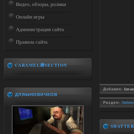
Видео, обзоры, ролики
Онлайн игры
Администрация сайта
Правила сайта
CARAMEL🎁SECTION
Добавил:
ferr-u
ДЛЯ📜НОВИЧКОВ
Раздел:
Эмбиен
SHATTE