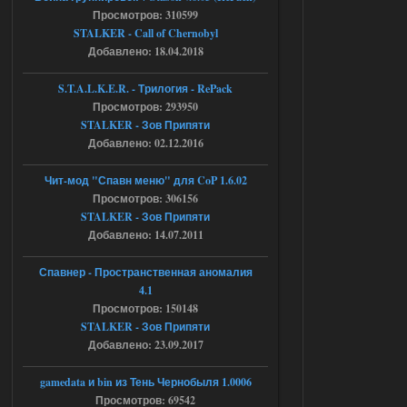
Просмотров: 310599
Объединенный Пак 2 + OGSR +
STALKER - Call of Chernobyl
STCoP WP 3.4
Добавлено: 18.04.2018
Stalker-Mods-Clan-su
17:08
S.T.A.L.K.E.R. - Трилогия - RePack
Просмотров: 293950
Доступно только для пользователей
STALKER - Зов Припяти
Добавлено: 02.12.2016
04.08.2026
Ответить ➤
Чит-мод "Спавн меню" для CoP 1.6.02
Объединенный Пак 2 + OGSR +
Просмотров: 306156
STALKER - Зов Припяти
STCoP WP 3.4
Добавлено: 14.07.2011
Stalker-Mods-Clan-su
16:48
Спавнер - Пространственная аномалия
Доступно только для пользователей
4.1
Просмотров: 150148
STALKER - Зов Припяти
04.08.2026
Ответить ➤
Добавлено: 23.09.2017
Объединенный Пак 2 + OGSR +
gamedata и bin из Тень Чернобыля 1.0006
STCoP WP 3.4
Просмотров: 69542