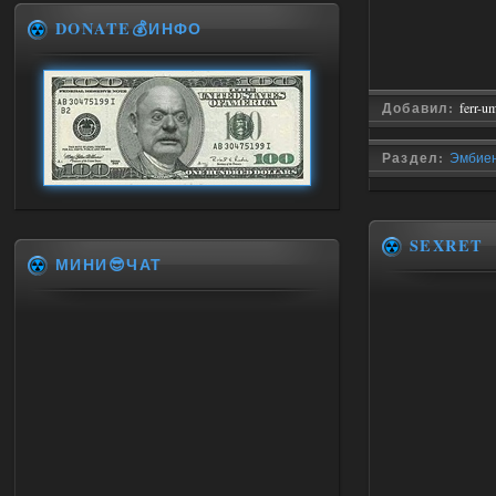
DONATE💰ИНФО
Добавил:
ferr-u
Раздел:
Эмбиен
SEXRET
МИНИ😎ЧАТ