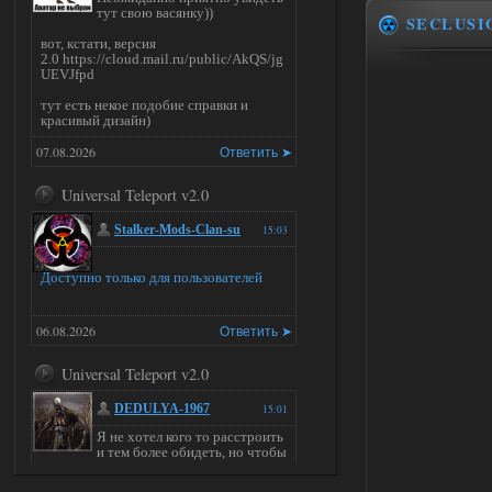
тут свою васянку))
SECLUSI
вот, кстати, версия
2.0 https://cloud.mail.ru/public/AkQS/jg
UEVJfpd
тут есть некое подобие справки и
красивый дизайн)
07.08.2026
Ответить ➤
Universal Teleport v2.0
Stalker-Mods-Clan-su
15:03
Доступно только для пользователей
06.08.2026
Ответить ➤
Universal Teleport v2.0
DEDULYA-1967
15:01
Я не хотел кого то расстроить
и тем более обидеть, но чтобы
я не ставил для тестов , всё работало на
ура. WINDOWS 11pro\64, озу 16гб,