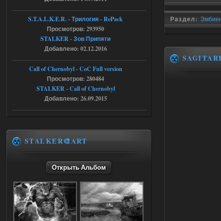
05.08.2026
Ответить ➤
S.T.A.L.K.E.R. - Трилогия - RePack
Раздел:
Эмбиен
Просмотров: 293950
Путь во мгле + GUNSLINGER mod
STALKER - Зов Припяти
Stalker-Mods-Clan-su
16:57
Добавлено: 02.12.2016
SAGITAR
Доступно только для пользователей
Call of Chernobyl - CoC Full version
Просмотров: 280484
STALKER - Call of Chernobyl
05.08.2026
Ответить ➤
Добавлено: 26.09.2015
Путь во мгле + GUNSLINGER mod
stalker673920
16:09
где пароль?
STALKER🎨ART
Открыть Альбом
05.08.2026
Ответить ➤
Dead Air: Refined
Stalker-Mods-Clan-su
09:03