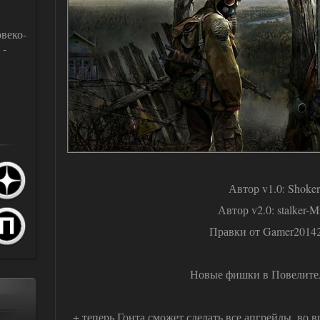
веко-
 -
Автор v1.0: Shoker
Автор v2.0: stalker-
Правки от Gamer2014
Новые фишки в Повелител
+ теперь Гонта сможет сделать все апгрейды, во 