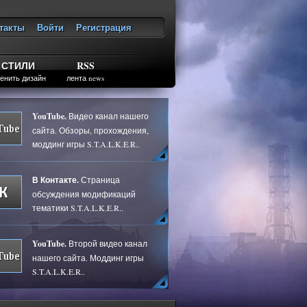
такты
Войти
Регистрация
ход
СТИЛИ
RSS
енить дизайн
лента news
YouTube.
Видео канал нашего
сайта. Обзоры, прохождения,
моддинг игры S.T.A.L.K.E.R..
В Контакте.
Страница
обсуждения модификаций
тематики S.T.A.L.K.E.R..
YouTube.
Второй видео канал
нашего сайта. Моддинг игры
S.T.A.L.K.E.R..