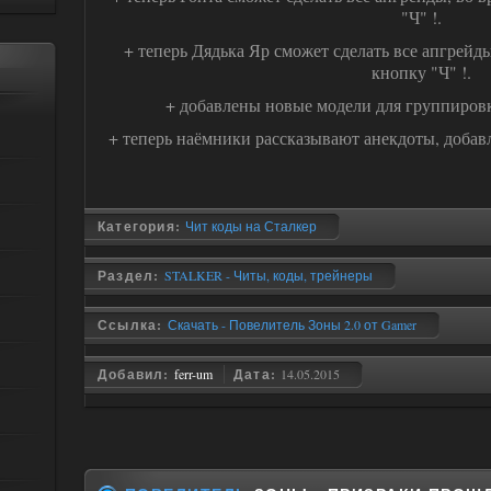
"Ч" !.
+ теперь Дядька Яр сможет сделать все апгрейд
кнопку "Ч" !.
+ добавлены новые модели для группировк
+ теперь наёмники рассказывают анекдоты, добавл
Категория:
Чит коды на Сталкер
Раздел:
STALKER - Читы, коды, трейнеры
Ссылка:
Скачать - Повелитель Зоны 2.0 от Gamer
Добавил:
ferr-um
Дата:
14.05.2015