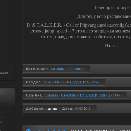
Телепорты в игре.
Для тех у кого распакованн
D:\S.T.A.L.K.E.R. - Call of Pripyat\gamedata\configs\cr
строка jump_speed = 7 это высота прыжка меняем
хотим, правда вы можете разбиться, поэтому
Итак ...
Категория:
Чит коды на Сталкер
зация
Раздел:
STALKER - Читы, коды, трейнеры
Ссылка:
Скачать - Секреты S.T.A.L.K.E.R. Зов Припяти
Добавил:
ferr-um
Дата:
09.05.2015
39
ь