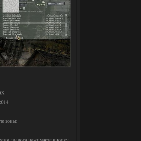
MiX
2014
е зоны:
время диалога нажимаете кнопку