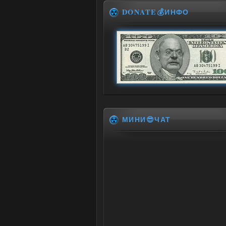
DONATE💰ИНФО
МИНИ😎ЧАТ