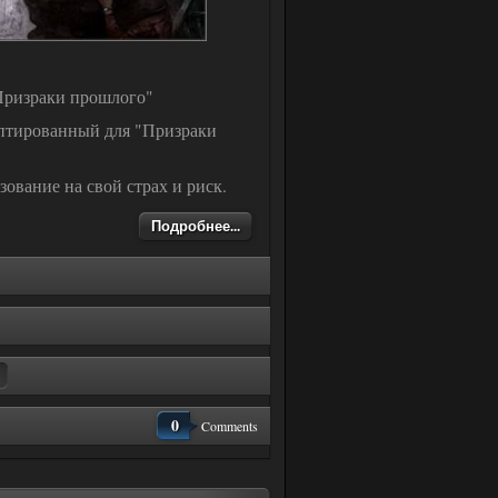
Призраки прошлого"
аптированный для "Призраки
ование на свой страх и риск.
Подробнее...
0
Comments