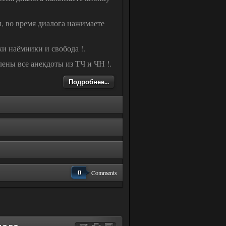
ы, во время диалога нажимаете
и наёмники и свобода !.
ены все анекдоты из ТЧ и ЧН !.
Подробнее...
0
Comments