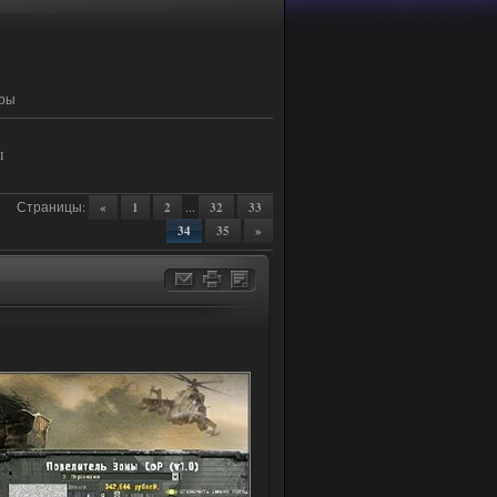
еры
ы
Страницы
:
...
«
1
2
32
33
34
35
»