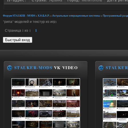
IP-адрес:
Страна:
Украина
Город:
Мелитополь
Дата реги
Форум STALKER - MODS
»
Х.А.Б.А.Р.
»
Актуальные операционные системы
»
Программный разд
"рипа" моделей и текстур из игр)
Страница
1
из
1
1
STALKER-MODS
VK VIDEO
STALKER