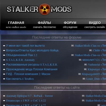
ГЛАВНАЯ
ФАЙЛЫ
ФОРУМ
ВИДЕО
news stalker-mods
скачать бесплатно
обсуждение
смотреть онлайн
Последние ответы на форуме
➨
У меня вот такой лог вылета
✉:
Stalker-Mods-Clan-su
<Те
➨
Вопросы/Ответы Курс молодого бойца.
✉:
Chtiht
<Те
➨
Объединенный Пак 2.2
✉:
Stalker-Mods-Clan-su
<Те
➨
S.T.A.L.K.E.R. Anomaly
✉:
монолит7121
<Те
➨
Распакованные ресурсы S.T.A.L.K.E.R.
✉:
Vadumstal
<Те
➨
Прохождение мода Плохая Компания
✉:
Klepsergei
<Те
➨
ГИД - Плохая компания 2: Масон
✉:
Klepsergei6695
<Те
➨
Как скачать с TeraBox
✉:
Loner_Dute
<Те
Последние ответы на сайте
➨
Anomaly Epilogue 0.7 - RePack - Torrent
✉:
Stalker-Mods-Cla
➨
Dreamscape + I.W.P. + CoC 1.4.22
✉:
Stalker-Mods-Cla
➨
Dreamscape + I.W.P. + CoC 1.4.22
✉:
serc