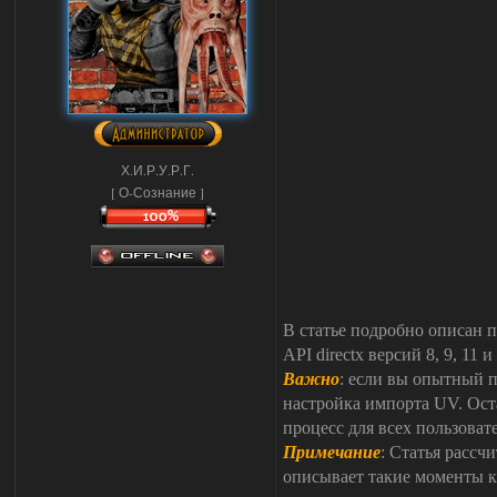
Х.И.Р.У.Р.Г.
[ О-Сознание ]
В статье подробно описан п
API directx версий 8, 9, 11
Важно
: если вы опытный п
настройка импорта UV. Оста
процесс для всех пользоват
Примечание
: Статья рассч
описывает такие моменты к