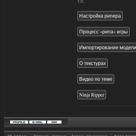
т.п.
Настройка рипера
Процесс «рипа» игры
Импортирование модели 
О текстурах
Видео по теме
Ninja Ripper