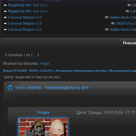
➨
Редактор NPC SoC (0.1)
✉:
fi
➨
Редактор NPC SoC (0.1)
✉:
Lab
➨
Universal Teleport v2.0
✉:
Stalker-Mods-Cla
➨
Universal Teleport v2.0
✉:
DEDULYA-1
➨
Universal Teleport v2.0
✉:
Stalker-Mods-Cla
Новые
Страница
1
из
1
1
Модератор форума:
3vtiger
Форум STALKER - MODS
»
Х.А.Б.А.Р.
»
Актуальные операционные системы
»
Программный разд
"рипа" моделей и текстур из игр)
NINJA RIPPER - ТЯНЕМ МОДЕЛИ ИЗ ИГР
3vtiger
Дата: Среда, 30.03.2016, 17:3