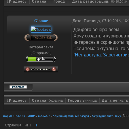
IP-адрес:
Страна:
Город:
Дата регистрации:
06.10.2016
Glomar
Дата: Пятница, 07.10.2016, 1
Доброго вечера всем!
Хочу создать и курироват
интересные скриншоты п
Ветеран сайта
Если тема актуальна, то 
[ Старожил ]
[Нет доступа. Зарегистри
IP-адрес:
Страна:
Украина
Город:
Винница
Дата регист
(Зая
Форум STALKER - MODS
»
Х.А.Б.А.Р.
»
Административный раздел
»
Хочу курировать тему
Страница
1
из
1
1