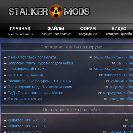
ГЛАВНАЯ
ФАЙЛЫ
ФОРУМ
ВИДЕО
news stalker-mods
скачать бесплатно
обсуждение
смотреть онлайн
Последние ответы на форуме
➨
У меня вот такой лог вылета
✉:
Stalker-Mods-Clan-su
<Те
➨
Вопросы/Ответы Курс молодого бойца.
✉:
Chtiht
<Те
➨
Объединенный Пак 2.2
✉:
Stalker-Mods-Clan-su
<Те
➨
S.T.A.L.K.E.R. Anomaly
✉:
монолит7121
<Те
➨
Распакованные ресурсы S.T.A.L.K.E.R.
✉:
Vadumstal
<Те
➨
Прохождение мода Плохая Компания
✉:
Klepsergei
<Те
➨
ГИД - Плохая компания 2: Масон
✉:
Klepsergei6695
<Те
➨
Как скачать с TeraBox
✉:
Loner_Dute
<Те
Последние ответы на сайте
➨
Редактор NPC SoC (0.1)
✉:
fi
➨
Редактор NPC SoC (0.1)
✉:
Lab
➨
Universal Teleport v2.0
✉:
Stalker-Mods-Cla