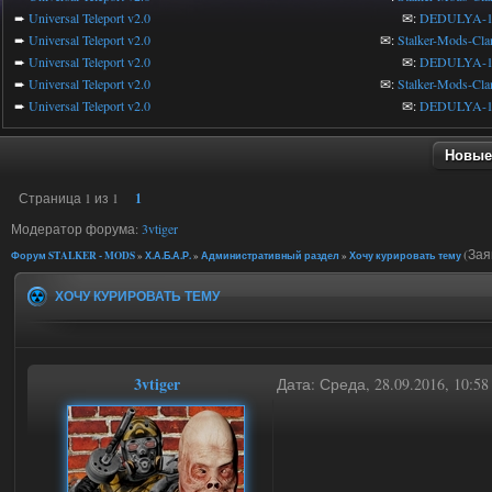
➨
Universal Teleport v2.0
✉:
DEDULYA-1
➨
Universal Teleport v2.0
✉:
Stalker-Mods-Cla
➨
Universal Teleport v2.0
✉:
DEDULYA-1
➨
Universal Teleport v2.0
✉:
Stalker-Mods-Cla
➨
Universal Teleport v2.0
✉:
DEDULYA-1
Новые
Страница
1
из
1
1
Модератор форума:
3vtiger
(Зая
Форум STALKER - MODS
»
Х.А.Б.А.Р.
»
Административный раздел
»
Хочу курировать тему
ХОЧУ КУРИРОВАТЬ ТЕМУ
3vtiger
Дата: Среда, 28.09.2016, 10:5