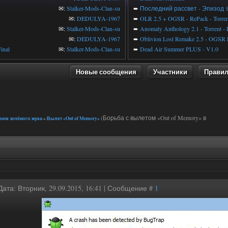
✉:
Stalker-Mods-Clan-su
➨
Последний рассвет - Эпизод 
✉:
DEDULYA-1967
➨
OLR 2.5 + OGSR - RePack - Torren
✉:
Stalker-Mods-Clan-su
➨
Anomaly Anthology 2.1 - Torrent -
✉:
DEDULYA-1967
➨
Oblivion Lost Remake 2.5 - OGSR 
inal
✉:
Stalker-Mods-Clan-su
➨
Dead Air Summer PLUS - V1.0
Новые сообщения
Участники
Прави
(Борьба с вылетом «Out of Memory» в
овим зелёного жука
»
Вылет «Out of Memory»
Дата: Вторник, 29.09.2015, 16:41 | Сообщение #
1