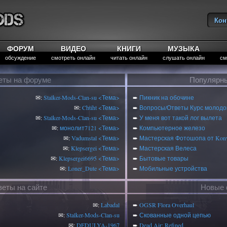
Кон
Вы
ФОРУМ
ВИДЕО
КНИГИ
МУЗЫКА
обсуждение
смотреть онлайн
читать онлайн
слушать онлайн
см
еты на форуме
Популярны
✉:
Stalker-Mods-Clan-su
<Тема>
➨
Пикник на обочине
✉:
Chtiht
<Тема>
➨
Вопросы/Ответы Курс молодог
✉:
Stalker-Mods-Clan-su
<Тема>
➨
У меня вот такой лог вылета
✉:
монолит7121
<Тема>
➨
Компьютерное железо
✉:
Vadumstal
<Тема>
➨
Мастерская Фотошопа от Konv
✉:
Klepsergei
<Тема>
➨
Мастерская Велеса
✉:
Klepsergei6695
<Тема>
➨
Бытовые товары
✉:
Loner_Dute
<Тема>
➨
Мобильные устройства
веты на сайте
Новые 
✉:
Labadal
➨
OGSR Flora Overhaul
✉:
Stalker-Mods-Clan-su
➨
Скованные одной цепью
✉:
DEDULYA-1967
➨
Dead Air: Refined