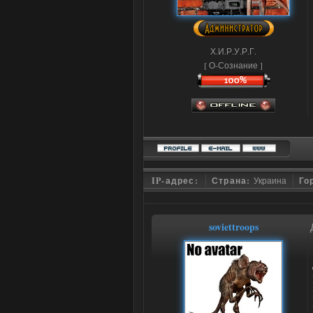
Х.И.Р.У.Р.Г.
[ О-Сознание ]
IP-адрес:
Страна:
Украина
Го
soviettroops