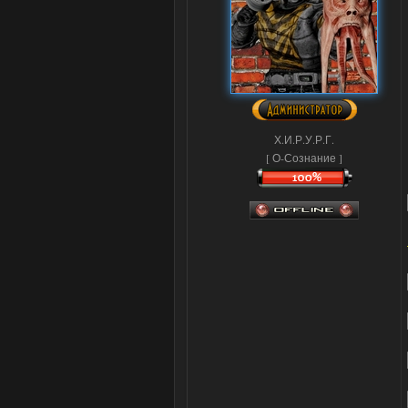
Х.И.Р.У.Р.Г.
[ О-Сознание ]