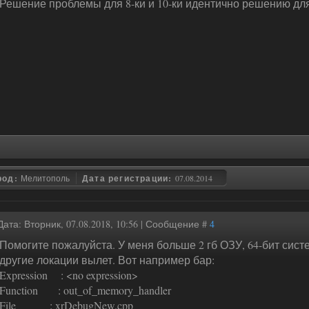
Решение проблемы для 8-ки и 10-ки идентично решению для
род:
Мелитополь
Дата регистрации:
07.08.2014
Дата: Вторник, 07.08.2018, 10:56 | Сообщение #
4
Помогите пожалуйста. У меня больше 2 гб ОЗУ, 64-бит сист
другие локации вылет. Вот например бар:
Expression : <no expression>
Function : out_of_memory_handler
File : xrDebugNew.cpp