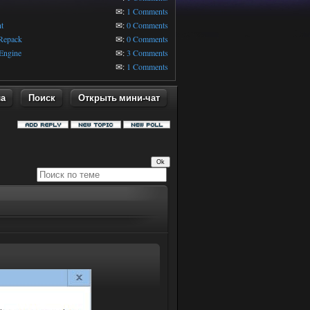
1
✉:
1 Comments
t
✉:
0 Comments
 Repack
✉:
0 Comments
Engine
✉:
3 Comments
✉:
1 Comments
ла
Поиск
Открыть мини-чат