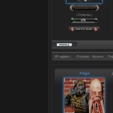
[ Отмычка ]
IP-адрес:
Страна:
Украина
Го
3vtiger