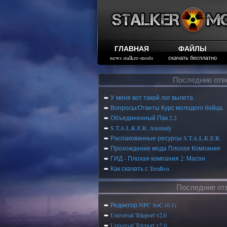
ГЛАВНАЯ
ФАЙЛЫ
news stalker-mods
скачать бесплатно
Последние отв
➨
У меня вот такой лог вылета
➨
Вопросы/Ответы Курс молодого бойца.
➨
Объединенный Пак 2.2
➨
S.T.A.L.K.E.R. Anomaly
➨
Распакованные ресурсы S.T.A.L.K.E.R.
➨
Прохождение мода Плохая Компания
➨
ГИД - Плохая компания 2: Масон
➨
Как скачать с TeraBox
Последние от
➨
Редактор NPC SoC (0.1)
➨
Universal Teleport v2.0
➨
Universal Teleport v2.0