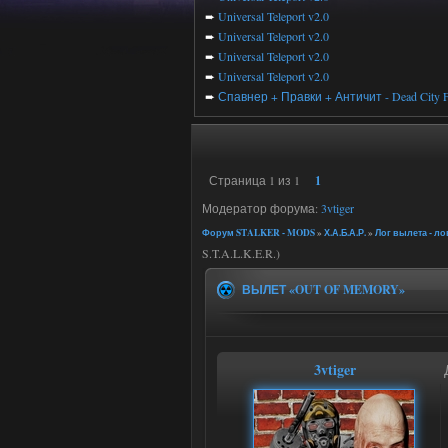
➨
Universal Teleport v2.0
➨
Universal Teleport v2.0
➨
Universal Teleport v2.0
➨
Universal Teleport v2.0
➨
Спавнер + Правки + Античит - Dead City F
Страница
1
из
1
1
Модератор форума:
3vtiger
Форум STALKER - MODS
»
Х.А.Б.А.Р.
»
Лог вылета - л
S.T.A.L.K.E.R.)
ВЫЛЕТ «OUT OF MEMORY»
3vtiger