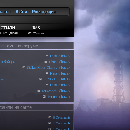
такты
Войти
Регистрация
ход
СТИЛИ
RSS
енить дизайн
лента news
е темы на форуме
✉:
Рыж
<Тема>
о бойца.
✉:
Chtiht
<Тема>
✉:
Stalker-Mods-Clan-su
<Тема>
✉:
Рыж
<Тема>
oir
✉:
_Елена_
<Тема>
✉:
Рыж
<Тема>
✉:
activeboost
<Тема>
✉:
ferr-um
<Тема>
файлы на сайте
✉:
0 Comments
✉:
1 Comments
✉:
1 Comments