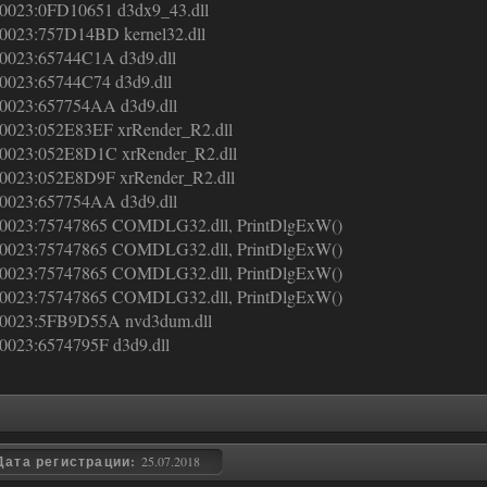
0023:0FD10651 d3dx9_43.dll
0023:757D14BD kernel32.dll
0023:65744C1A d3d9.dll
0023:65744C74 d3d9.dll
0023:657754AA d3d9.dll
0023:052E83EF xrRender_R2.dll
0023:052E8D1C xrRender_R2.dll
0023:052E8D9F xrRender_R2.dll
0023:657754AA d3d9.dll
0023:75747865 COMDLG32.dll, PrintDlgExW()
0023:75747865 COMDLG32.dll, PrintDlgExW()
0023:75747865 COMDLG32.dll, PrintDlgExW()
0023:75747865 COMDLG32.dll, PrintDlgExW()
0023:5FB9D55A nvd3dum.dll
0023:6574795F d3d9.dll
Дата регистрации:
25.07.2018