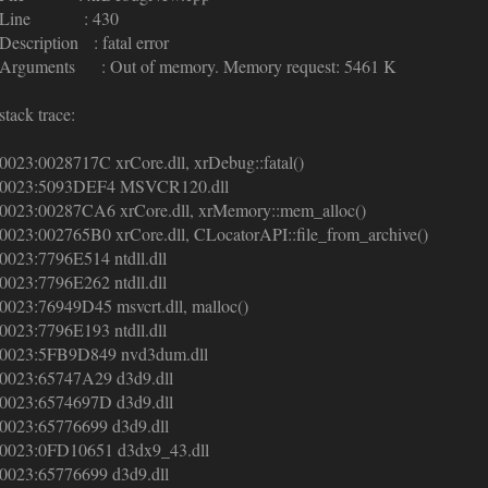
Line : 430
Description : fatal error
Arguments : Out of memory. Memory request: 5461 K
stack trace:
0023:0028717C xrCore.dll, xrDebug::fatal()
0023:5093DEF4 MSVCR120.dll
0023:00287CA6 xrCore.dll, xrMemory::mem_alloc()
0023:002765B0 xrCore.dll, CLocatorAPI::file_from_archive()
0023:7796E514 ntdll.dll
0023:7796E262 ntdll.dll
0023:76949D45 msvcrt.dll, malloc()
0023:7796E193 ntdll.dll
0023:5FB9D849 nvd3dum.dll
0023:65747A29 d3d9.dll
0023:6574697D d3d9.dll
0023:65776699 d3d9.dll
0023:0FD10651 d3dx9_43.dll
0023:65776699 d3d9.dll