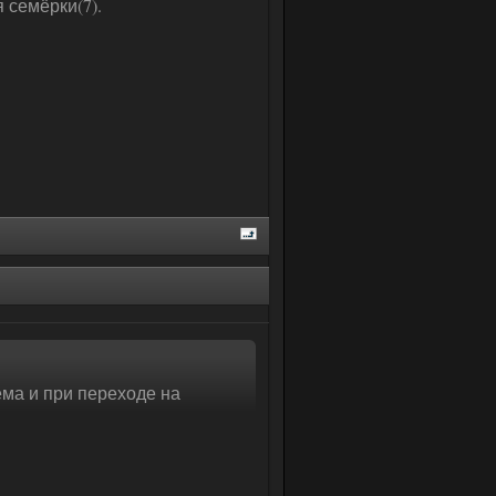
 семёрки(7).
ема и при переходе на