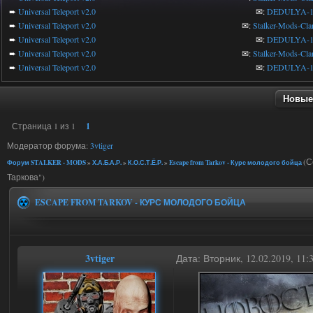
➨
Universal Teleport v2.0
✉:
DEDULYA-1
➨
Universal Teleport v2.0
✉:
Stalker-Mods-Cla
➨
Universal Teleport v2.0
✉:
DEDULYA-1
➨
Universal Teleport v2.0
✉:
Stalker-Mods-Cla
➨
Universal Teleport v2.0
✉:
DEDULYA-1
Новые
Страница
1
из
1
1
Модератор форума:
3vtiger
(С
Форум STALKER - MODS
»
Х.А.Б.А.Р.
»
К.О.С.Т.Ё.Р.
»
Escape from Tarkov - Курс молодого бойца
Таркова")
ESCAPE FROM TARKOV - КУРС МОЛОДОГО БОЙЦА
3vtiger
Дата: Вторник, 12.02.2019, 11