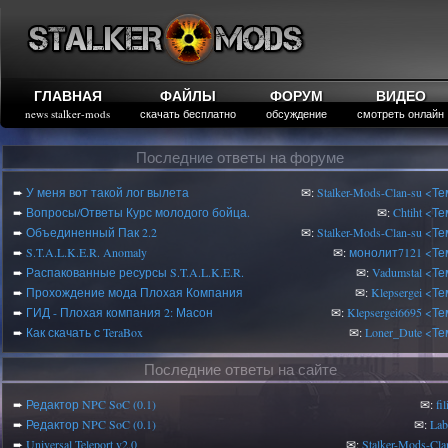
ГЛАВНАЯ
ФАЙЛЫ
ФОРУМ
ВИДЕО
news stalker-mods
скачать бесплатно
обсуждение
смотреть онлайн
Последние ответы на форуме
➨
У меня вот такой лог вылета
✉:
Stalker-Mods-Clan-su
<Те
➨
Вопросы/Ответы Курс молодого бойца.
✉:
Chtiht
<Те
➨
Объединенный Пак 2.2
✉:
Stalker-Mods-Clan-su
<Те
➨
S.T.A.L.K.E.R. Anomaly
✉:
монолит7121
<Те
➨
Распакованные ресурсы S.T.A.L.K.E.R.
✉:
Vadumstal
<Те
➨
Прохождение мода Плохая Компания
✉:
Klepsergei
<Те
➨
ГИД - Плохая компания 2: Масон
✉:
Klepsergei6695
<Те
➨
Как скачать с TeraBox
✉:
Loner_Dute
<Те
Последние ответы на сайте
➨
Редактор NPC SoC (0.1)
✉:
fi
➨
Редактор NPC SoC (0.1)
✉:
Lab
➨
Universal Teleport v2.0
✉:
Stalker-Mods-Cla