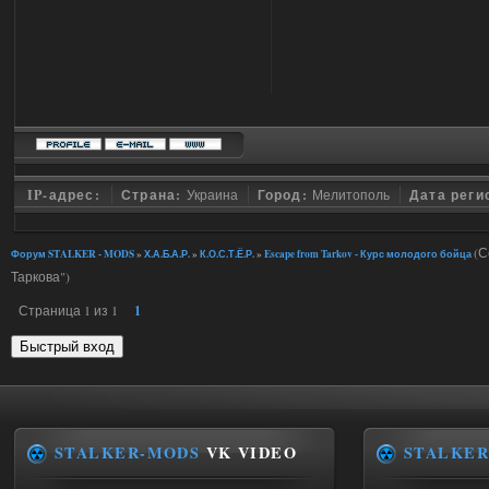
IP-адрес:
Страна:
Украина
Город:
Мелитополь
Дата реги
(С
Форум STALKER - MODS
»
Х.А.Б.А.Р.
»
К.О.С.Т.Ё.Р.
»
Escape from Tarkov - Курс молодого бойца
Таркова")
Страница
1
из
1
1
STALKER-MODS
VK VIDEO
STALKER