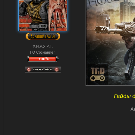
Х.И.Р.У.Р.Г.
[ О-Сознание ]
Гайды д
А