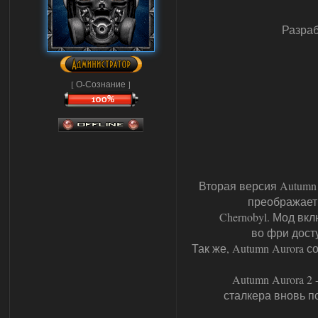
Разраб
[ О-Сознание ]
Вторая версия Autumn
преображает г
Chernobyl. Мод вк
во фри дост
Так же, Autumn Aurora с
Autumn Aurora 2
сталкера вновь п