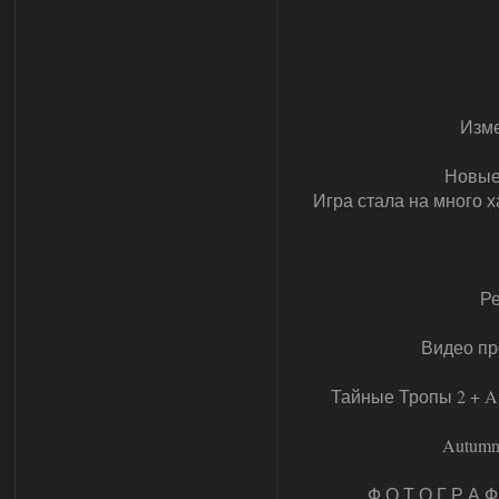
Изме
Новые
Игра стала на много 
Ре
Видео пр
Тайные Тропы 2 + Au
Autumn
Ф.О.Т.О.Г.Р.А.Ф