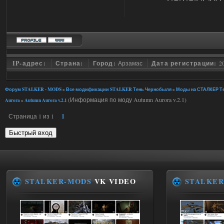
IP-адрес:
Страна:
Город:
Арзамас
Дата регистрации:
2
Форум STALKER - MODS
»
Все модификации STALKER Тень Чернобыля
»
Моды на СТАЛКЕР Те
(Информация по моду Autumn Aurora v.2.1)
Aurora
»
Autumn Aurora v.2.1
Страница
1
из
1
1
STALKER-MODS
VK VIDEO
STALKER