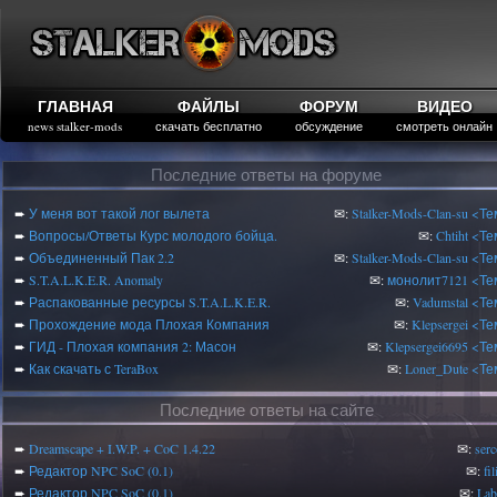
ГЛАВНАЯ
ФАЙЛЫ
ФОРУМ
ВИДЕО
news stalker-mods
скачать бесплатно
обсуждение
смотреть онлайн
Последние ответы на форуме
➨
У меня вот такой лог вылета
✉:
Stalker-Mods-Clan-su
<Те
➨
Вопросы/Ответы Курс молодого бойца.
✉:
Chtiht
<Те
➨
Объединенный Пак 2.2
✉:
Stalker-Mods-Clan-su
<Те
➨
S.T.A.L.K.E.R. Anomaly
✉:
монолит7121
<Те
➨
Распакованные ресурсы S.T.A.L.K.E.R.
✉:
Vadumstal
<Те
➨
Прохождение мода Плохая Компания
✉:
Klepsergei
<Те
➨
ГИД - Плохая компания 2: Масон
✉:
Klepsergei6695
<Те
➨
Как скачать с TeraBox
✉:
Loner_Dute
<Те
Последние ответы на сайте
➨
Dreamscape + I.W.P. + CoC 1.4.22
✉:
serc
➨
Редактор NPC SoC (0.1)
✉:
fi
➨
Редактор NPC SoC (0.1)
✉:
Lab