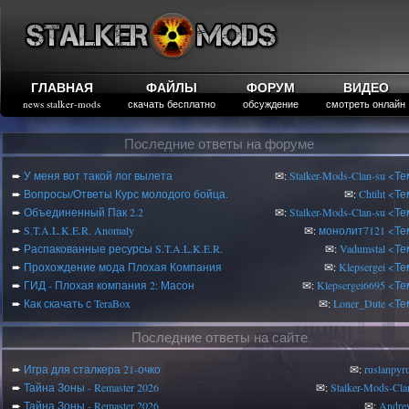
ГЛАВНАЯ
ФАЙЛЫ
ФОРУМ
ВИДЕО
news stalker-mods
скачать бесплатно
обсуждение
смотреть онлайн
Последние ответы на форуме
➨
У меня вот такой лог вылета
✉:
Stalker-Mods-Clan-su
<Те
➨
Вопросы/Ответы Курс молодого бойца.
✉:
Chtiht
<Те
➨
Объединенный Пак 2.2
✉:
Stalker-Mods-Clan-su
<Те
➨
S.T.A.L.K.E.R. Anomaly
✉:
монолит7121
<Те
➨
Распакованные ресурсы S.T.A.L.K.E.R.
✉:
Vadumstal
<Те
➨
Прохождение мода Плохая Компания
✉:
Klepsergei
<Те
➨
ГИД - Плохая компания 2: Масон
✉:
Klepsergei6695
<Те
➨
Как скачать с TeraBox
✉:
Loner_Dute
<Те
Последние ответы на сайте
➨
Игра для сталкера 21-очко
✉:
ruslanpyr
➨
Тайна Зоны - Remaster 2026
✉:
Stalker-Mods-Cla
➨
Тайна Зоны - Remaster 2026
✉:
Andre