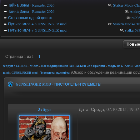
➨
Тайна Зоны - Remaster 2026
✉:
Stalker-Mods-Cla
➨
Тайна Зоны - Remaster 2026
✉:
Andre
➨
Скованные одной цепью
✉:
r490
➨
Путь во мгле + GUNSLINGER mod
✉:
Stalker-Mods-Cla
➨
Путь во мгле + GUNSLINGER mod
✉:
stalker67
Новые
Страница
1
из
1
1
Форум STALKER - MODS
»
Все модификации на STALKER Зов Припяти
»
Моды на СТАЛКЕР Зов
(Обзор и обсуждение реанимации оруж
mod
»
GUNSLINGER mod - Пистолеты-пулемёты
GUNSLINGER MOD - ПИСТОЛЕТЫ-ПУЛЕМЁТЫ
3vtiger
Дата: Среда, 07.10.2015, 19:3