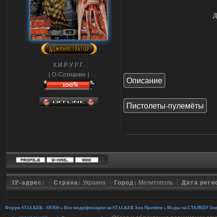
д
Х.И.Р.У.Р.Г.
[ О-Сознание ]
Описание
Пистолеты-пулемёты
IP-адрес:
Страна:
Украина
Город:
Мелитополь
Дата реги
Форум STALKER - MODS
»
Все модификации на STALKER Зов Припяти
»
Моды на СТАЛКЕР Зов