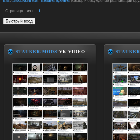
(Обзор и обсуждение реанимации оруж
mod
»
GUNSLINGER mod - Пистолеты-пулемёты
Страница
1
из
1
1
STALKER-MODS
VK VIDEO
STALKER