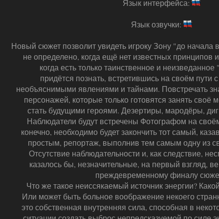
Язык интерфейса:
Язык озвучки:
Новый сюжет позволит увидеть игроку Зону "до начала в
не определено, когда ещё нет известных принципов и
когда есть только таинственное и неизведанное 
придётся познать, встретившись на своём пути 
необъяснимыми явлениями и тайнами. Повстречать зн
персонажей, которые только готовятся занять своё м
стать будущими героями. Дезертиры, мародёры, ди
Наблюдатели будут встречены Фотографом на своём 
конечно, необходимо будет закончить тот самый, каз
простым, репортаж, выполнив тем самым одну из с
Отсутствие наблюдательности и, как следствие, нес
казалось бы, незначительные, на первый взгляд, в
преждевременному финалу сюже
Что же такое неиссякаемый источник энергии? Какой
Или может быть больное воображение некоего стран
это собственная внутренняя сила, способная в неко
ситуации создать выброс непредсказуемой по силе эн