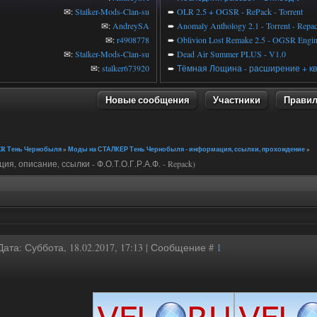
✉:
Stalker-Mods-Clan-su
➨
OLR 2.5 + OGSR - RePack - Torrent
✉:
AndreySA
➨
Anomaly Anthology 2.1 - Torrent - Repa
✉:
r4908778
➨
Oblivion Lost Remake 2.5 - OGSR Engi
✉:
Stalker-Mods-Clan-su
➨
Dead Air Summer PLUS - V1.0
✉:
stalker673920
➨
Тёмная Лощина - расширение + кв
Новые сообщения
Участники
Прави
R Тень Чернобыля
»
Моды на СТАЛКЕР Тень Чернобыля - информация, ссылки, прохождение
»
я, описание, ссылки - Ф.О.Т.О.Г.Р.А.Ф. - Repack)
Дата: Суббота, 18.02.2017, 17:13 | Сообщение #
1