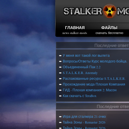
ГЛАВНАЯ
ФАЙЛЫ
news stalker-mods
скачать бесплатно
Последние отве
➨
У меня вот такой лог вылета
➨
Вопросы/Ответы Курс молодого бойца.
➨
Объединенный Пак 2.2
➨
S.T.A.L.K.E.R. Anomaly
➨
Распакованные ресурсы S.T.A.L.K.E.R.
➨
Прохождение мода Плохая Компания
➨
ГИД - Плохая компания 2: Масон
➨
Как скачать с TeraBox
Последние отве
➨
Игра для сталкера 21-очко
➨
Тайна Зоны - Remaster 2026
➨
Тайна Зоны - Remaster 2026