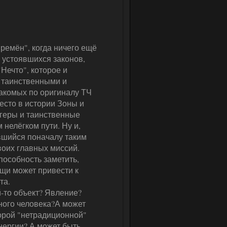
ремён", когда ничего ещё
 устоявшихся законов,
"Нечто", которое и
с таинственными и
акомых по оригиналу ТЧ
есто в истории Зоны и
ггеры и таинственные
нелёгком пути. Ну и,
авшийся поначалу таким
воих главных миссий.
пособность заметить,
ещи может привести к
та.
-то объект? Явление?
ного человека?А может
торой "нетрадиционной"
ергии? А может быть -