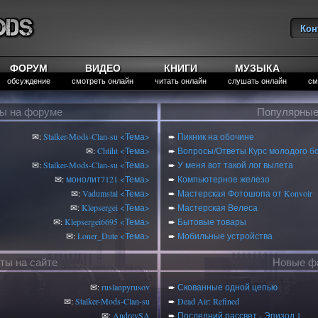
Кон
Вы
ФОРУМ
ВИДЕО
КНИГИ
МУЗЫКА
обсуждение
смотреть онлайн
читать онлайн
слушать онлайн
см
ты на форуме
Популярные
✉:
Stalker-Mods-Clan-su
<Тема>
➨
Пикник на обочине
✉:
Chtiht
<Тема>
➨
Вопросы/Ответы Курс молодого б
✉:
Stalker-Mods-Clan-su
<Тема>
➨
У меня вот такой лог вылета
✉:
монолит7121
<Тема>
➨
Компьютерное железо
✉:
Vadumstal
<Тема>
➨
Мастерская Фотошопа от Konvoir
✉:
Klepsergei
<Тема>
➨
Мастерская Велеса
✉:
Klepsergei6695
<Тема>
➨
Бытовые товары
✉:
Loner_Dute
<Тема>
➨
Мобильные устройства
ты на сайте
Новые фа
✉:
ruslanpyrusov
➨
Скованные одной цепью
✉:
Stalker-Mods-Clan-su
➨
Dead Air: Refined
✉:
AndreySA
➨
Последний рассвет - Эпизод 1