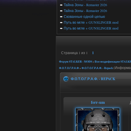
➨
Тайна Зоны - Remaster 2026
➨
Тайна Зоны - Remaster 2026
➨
Скованные одной цепью
➨
Путь во мгле + GUNSLINGER mod
➨
Путь во мгле + GUNSLINGER mod
Страница
1
из
1
1
Форум STALKER - MODS
»
Все модификации STALKE
(Информаци
Ф.О.Т.О.Г.Р.А.Ф
»
Ф.О.Т.О.Г.Р.А.Ф. - Repack
Ф.О.Т.О.Г.Р.А.Ф. - REPACK
ferr-um