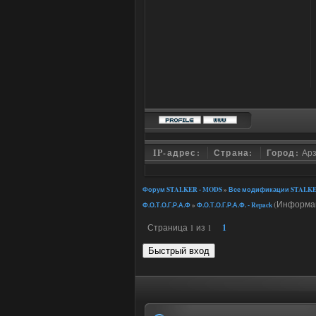
IP-адрес:
Страна:
Город:
Ар
Форум STALKER - MODS
»
Все модификации STALKE
(Информаци
Ф.О.Т.О.Г.Р.А.Ф
»
Ф.О.Т.О.Г.Р.А.Ф. - Repack
Страница
1
из
1
1