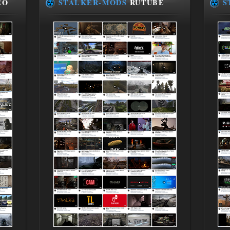
EO
STALKER-MODS
RUTUBE
S