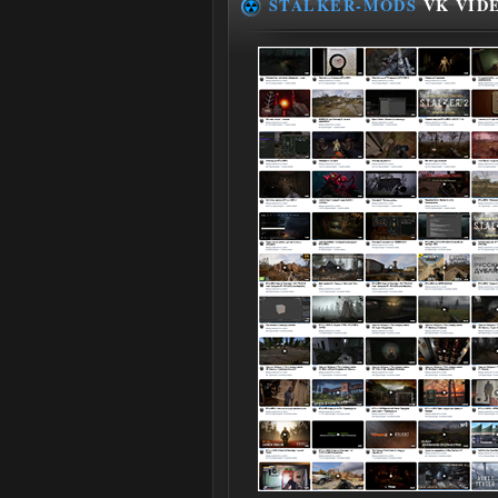
STALKER-MODS
VK VID