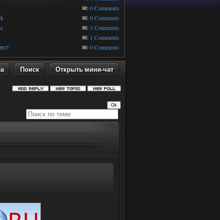
✉:
0 Comments
ck
✉:
0 Comments
ne
✉:
3 Comments
✉:
1 Comments
ест
✉:
0 Comments
ла
Поиск
Открыть мини-чат