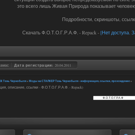
это всего лишь Живая Природа показывает человеку
Подробности, скриншоты, ссыл
Скачать Ф.О.Т.О.Г.Р.А.Ф. - Repack -
[Нет доступа. 
замас
Дата регистрации:
20.04.2011
R Тень Чернобыля
»
Моды на СТАЛКЕР Тень Чернобыля - информация, ссылки, прохождение
»
я, описание, ссылки - Ф.О.Т.О.Г.Р.А.Ф. - Repack)