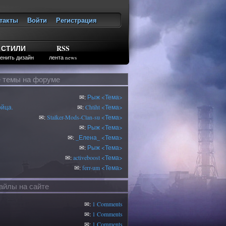
такты
Войти
Регистрация
ход
СТИЛИ
RSS
енить дизайн
лента news
 темы на форуме
✉:
Рыж
<Тема>
ойца.
✉:
Chtiht
<Тема>
✉:
Stalker-Mods-Clan-su
<Тема>
✉:
Рыж
<Тема>
✉:
_Елена_
<Тема>
✉:
Рыж
<Тема>
✉:
activeboost
<Тема>
✉:
ferr-um
<Тема>
йлы на сайте
✉:
1 Comments
✉:
1 Comments
✉:
1 Comments