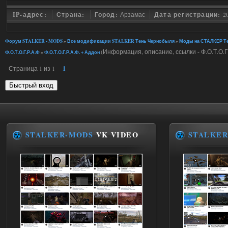
IP-адрес:
Страна:
Город:
Арзамас
Дата регистрации:
2
Форум STALKER - MODS
»
Все модификации STALKER Тень Чернобыля
»
Моды на СТАЛКЕР Те
(Информация, описание, ссылки - Ф.О.Т.О.Г
Ф.О.Т.О.Г.Р.А.Ф
»
Ф.О.Т.О.Г.Р.А.Ф. + Аддон
Страница
1
из
1
1
STALKER-MODS
VK VIDEO
STALKER