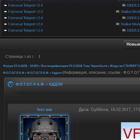
➨
Universal Teleport v2.0
✉:
DEDUL
➨
Universal Teleport v2.0
✉:
Stalker-Mod
➨
Universal Teleport v2.0
✉:
DEDUL
➨
Universal Teleport v2.0
✉:
Stalker-Mod
➨
Universal Teleport v2.0
✉:
DEDUL
Новые
Страница
1
из
1
1
Форум STALKER - MODS
»
Все модификации STALKER Тень Чернобыля
»
Моды на СТАЛКЕР Те
(Информация, описание, ссылки - Ф.О.Т.О.Г
Ф.О.Т.О.Г.Р.А.Ф
»
Ф.О.Т.О.Г.Р.А.Ф. + Аддон
Ф.О.Т.О.Г.Р.А.Ф. + АДДОН
ferr-um
Дата: Суббота, 18.02.2017, 17