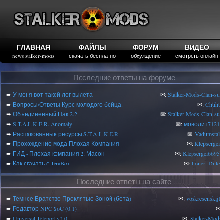
ГЛАВНАЯ
ФАЙЛЫ
ФОРУМ
ВИДЕО
news stalker-mods
скачать бесплатно
обсуждение
смотреть онлайн
Последние ответы на форуме
➨
У меня вот такой лог вылета
✉:
Stalker-Mods-Clan-su
➨
Вопросы/Ответы Курс молодого бойца.
✉:
Chtiht
➨
Объединенный Пак 2.2
✉:
Stalker-Mods-Clan-su
➨
S.T.A.L.K.E.R. Anomaly
✉:
монолит7121
➨
Распакованные ресурсы S.T.A.L.K.E.R.
✉:
Vadumstal
➨
Прохождение мода Плохая Компания
✉:
Klepsergei
➨
ГИД - Плохая компания 2: Масон
✉:
Klepsergei6695
➨
Как скачать с TeraBox
✉:
Loner_Dute
Последние ответы на сайте
➨
Темное Братство Проклятые Зоной (бета)
✉:
voskresenski
➨
Редактор NPC SoC (0.1)
✉
➨
Universal Teleport v2.0
✉:
Stalker-Mod