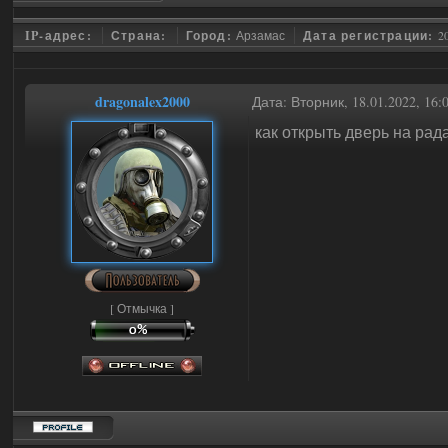
IP-адрес:
Страна:
Город:
Арзамас
Дата регистрации:
2
dragonalex2000
Дата: Вторник, 18.01.2022, 16
как открыть дверь на рад
[ Отмычка ]