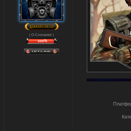
[ О-Сознание ]
Платфо
Кат