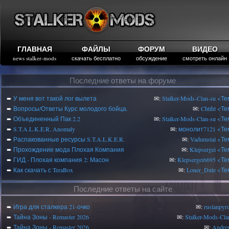
ГЛАВНАЯ
ФАЙЛЫ
ФОРУМ
ВИДЕО
news stalker-mods
скачать бесплатно
обсуждение
смотреть онлайн
Последние ответы на форуме
➨
У меня вот такой лог вылета
✉:
Stalker-Mods-Clan-su
<Те
➨
Вопросы/Ответы Курс молодого бойца.
✉:
Chtiht
<Те
➨
Объединенный Пак 2.2
✉:
Stalker-Mods-Clan-su
<Те
➨
S.T.A.L.K.E.R. Anomaly
✉:
монолит7121
<Те
➨
Распакованные ресурсы S.T.A.L.K.E.R.
✉:
Vadumstal
<Те
➨
Прохождение мода Плохая Компания
✉:
Klepsergei
<Те
➨
ГИД - Плохая компания 2: Масон
✉:
Klepsergei6695
<Те
➨
Как скачать с TeraBox
✉:
Loner_Dute
<Те
Последние ответы на сайте
➨
Игра для сталкера 21-очко
✉:
ruslanpyr
➨
Тайна Зоны - Remaster 2026
✉:
Stalker-Mods-Cla
➨
Тайна Зоны - Remaster 2026
✉:
Andre