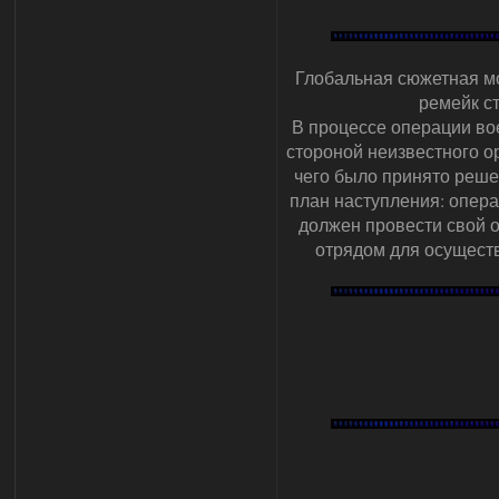
Глобальная сюжетная мо
ремейк с
В процессе операции в
стороной неизвестного о
чего было принято реше
план наступления: опера
должен провести свой о
отрядом для осуществ