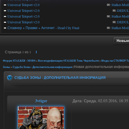
➨
Universal Teleport v2.0
✉:
Stalker-Mod
➨
Universal Teleport v2.0
✉:
DEDUL
➨
Universal Teleport v2.0
✉:
Stalker-Mod
➨
Universal Teleport v2.0
✉:
DEDUL
➨
Спавнер + Правки + Античит - Dead City Final
✉:
Stalker-Mod
Новые
Страница
1
из
1
1
Форум STALKER - MODS
»
Все модификации STALKER Тень Чернобыля
»
Моды на СТАЛКЕР Те
(Новая дополнительная информа
Зоны
»
Судьба Зоны - Дополнительная информация
СУДЬБА ЗОНЫ - ДОПОЛНИТЕЛЬНАЯ ИНФОРМАЦИЯ
3vtiger
Дата: Среда, 02.03.2016, 18:3