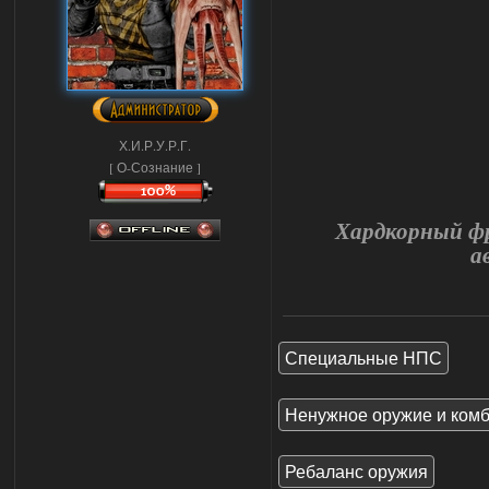
Х.И.Р.У.Р.Г.
[ О-Сознание ]
Хардкорный фр
а
Специальные НПС
Ненужное оружие и ком
Ребаланс оружия