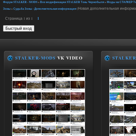
Форум STALKER - MODS
»
Все модификации STALKER Тень Чернобыля
»
Моды на СТАЛКЕР Те
(Новая дополнительная информа
Зоны
»
Судьба Зоны - Дополнительная информация
Страница
1
из
1
1
STALKER-MODS
VK VIDEO
STALKER