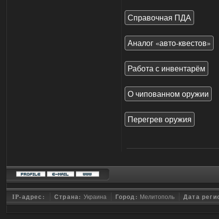
Справочная ПДА
Аналог «авто-квестов»
Работа с инвентарём
О чипованном оружии
Перегрев оружия
IP-адрес:
Страна:
Украина
Город:
Мелитополь
Дата реги