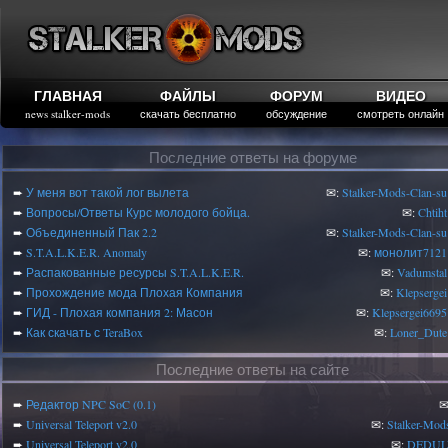
ГЛАВНАЯ
ФАЙЛЫ
ФОРУМ
ВИДЕО
news stalker-mods
скачать бесплатно
обсуждение
смотреть онлайн
Последние ответы на форуме
➨
У меня вот такой лог вылета
✉:
Stalker-Mods-Clan-su
➨
Вопросы/Ответы Курс молодого бойца.
✉:
Chtiht
➨
Объединенный Пак 2.2
✉:
Stalker-Mods-Clan-su
➨
S.T.A.L.K.E.R. Anomaly
✉:
монолит7121
➨
Распакованные ресурсы S.T.A.L.K.E.R.
✉:
Vadumstal
➨
Прохождение мода Плохая Компания
✉:
Klepsergei
➨
ГИД - Плохая компания 2: Масон
✉:
Klepsergei6695
➨
Как скачать с TeraBox
✉:
Loner_Dute
Последние ответы на сайте
➨
Редактор NPC SoC (0.1)
✉
➨
Universal Teleport v2.0
✉:
Stalker-Mod
➨
Universal Teleport v2.0
✉:
DEDUL