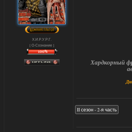
Х.И.Р.У.Р.Г.
[ О-Сознание ]
Хардкорный фр
а
Дн
II сезон - 2-я часть