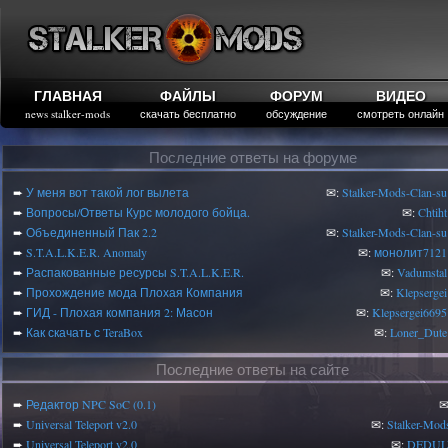
ГЛАВНАЯ
ФАЙЛЫ
ФОРУМ
ВИДЕО
news stalker-mods
скачать бесплатно
обсуждение
смотреть онлайн
Последние ответы на форуме
➨
У меня вот такой лог вылета
✉:
Stalker-Mods-Clan-su
➨
Вопросы/Ответы Курс молодого бойца.
✉:
Chtiht
➨
Объединенный Пак 2.2
✉:
Stalker-Mods-Clan-su
➨
S.T.A.L.K.E.R. Anomaly
✉:
монолит7121
➨
Распакованные ресурсы S.T.A.L.K.E.R.
✉:
Vadumstal
➨
Прохождение мода Плохая Компания
✉:
Klepsergei
➨
ГИД - Плохая компания 2: Масон
✉:
Klepsergei6695
➨
Как скачать с TeraBox
✉:
Loner_Dute
Последние ответы на сайте
➨
Редактор NPC SoC (0.1)
✉
➨
Universal Teleport v2.0
✉:
Stalker-Mod
➨
Universal Teleport v2.0
✉:
DEDUL