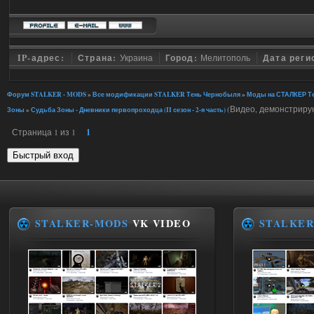
IP-адрес:
Страна:
Украина
Город:
Мелитополь
Дата реги
Форум STALKER - MODS
»
Все модификации STALKER Тень Чернобыля
»
Моды на СТАЛКЕР Те
(Видео, демонстриру
Зоны
»
Судьба Зоны - Дневники первопроходца (II сезон - 2-я часть)
Страница
1
из
1
1
STALKER-MODS
VK VIDEO
STALKER