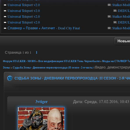
➨
Universal Teleport v2.0
✉:
Stalker-Mod
➨
Universal Teleport v2.0
✉:
DEDUL
➨
Universal Teleport v2.0
✉:
Stalker-Mod
➨
Universal Teleport v2.0
✉:
DEDUL
➨
Спавнер + Правки + Античит - Dead City Final
✉:
Stalker-Mod
Новые
Страница
1
из
1
1
Форум STALKER - MODS
»
Все модификации STALKER Тень Чернобыля
»
Моды на СТАЛКЕР Те
(Видео, демонстриру
Зоны
»
Судьба Зоны - Дневники первопроходца (II сезон - 2-я часть)
СУДЬБА ЗОНЫ - ДНЕВНИКИ ПЕРВОПРОХОДЦА (II СЕЗОН - 2-Я Ч
3vtiger
Дата: Среда, 17.02.2016, 10:4