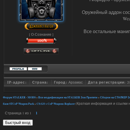
Оружейный аддон сост
Wea
Все остальные манипу
[ О-Сознание ]
IP-адрес:
Страна:
Город:
Арзамас
Дата регистрации:
2
Форум STALKER - MODS
»
Все модификации на STALKER Зов Припяти
»
Сборки на СТАЛКЕР Зо
(Краткая информация и ссылки н
базе STCoP Weapon Pack
»
CS:GO + CoP Weapons Replacer
Страница
1
из
1
1