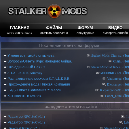
ГЛАВНАЯ
ФАЙЛЫ
ФОРУМ
ВИДЕО
news stalker-mods
скачать бесплатно
обсуждение
смотреть онлайн
Последние ответы на форуме
➨
У меня вот такой лог вылета
✉:
Stalker-Mods-Clan-su
<Те
➨
Вопросы/Ответы Курс молодого бойца.
✉:
Chtiht
<Те
➨
Объединенный Пак 2.2
✉:
Stalker-Mods-Clan-su
<Те
➨
S.T.A.L.K.E.R. Anomaly
✉:
монолит7121
<Те
➨
Распакованные ресурсы S.T.A.L.K.E.R.
✉:
Vadumstal
<Те
➨
Прохождение мода Плохая Компания
✉:
Klepsergei
<Те
➨
ГИД - Плохая компания 2: Масон
✉:
Klepsergei6695
<Те
➨
Как скачать с TeraBox
✉:
Loner_Dute
<Те
Последние ответы на сайте
➨
Редактор NPC SoC (0.1)
✉:
fi
➨
Редактор NPC SoC (0.1)
✉:
Lab
➨
Universal Teleport v2.0
✉:
Stalker-Mods-Cla