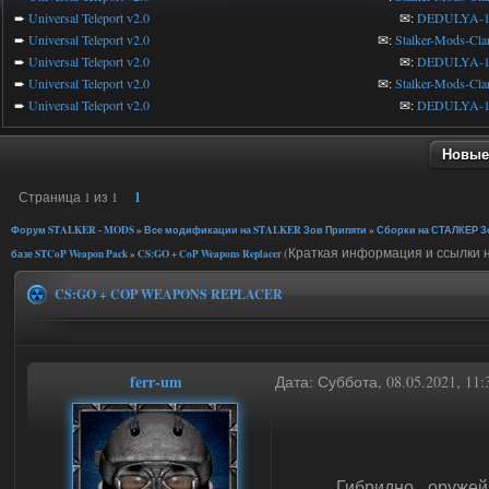
➨
Universal Teleport v2.0
✉:
DEDULYA-1
➨
Universal Teleport v2.0
✉:
Stalker-Mods-Cla
➨
Universal Teleport v2.0
✉:
DEDULYA-1
➨
Universal Teleport v2.0
✉:
Stalker-Mods-Cla
➨
Universal Teleport v2.0
✉:
DEDULYA-1
Новые
Страница
1
из
1
1
Форум STALKER - MODS
»
Все модификации на STALKER Зов Припяти
»
Сборки на СТАЛКЕР Зо
(Краткая информация и ссылки н
базе STCoP Weapon Pack
»
CS:GO + CoP Weapons Replacer
CS:GO + COP WEAPONS REPLACER
ferr-um
Дата: Суббота, 08.05.2021, 11
Гибридно - оружейн