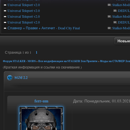
➨
Universal Teleport v2.0
✉:
Stalker-Mod
➨
Universal Teleport v2.0
✉:
DEDUL
➨
Universal Teleport v2.0
✉:
Stalker-Mod
➨
Universal Teleport v2.0
✉:
DEDUL
➨
Спавнер + Правки + Античит - Dead City Final
✉:
Stalker-Mod
Новые
Страница
1
из
1
1
Форум STALKER - MODS
»
Все модификации на STALKER Зов Припяти
»
Моды на СТАЛКЕР Зов
(Краткая информация и ссылки на скачивание.)
SGM 2.2
ferr-um
Дата: Понедельник, 01.03.202