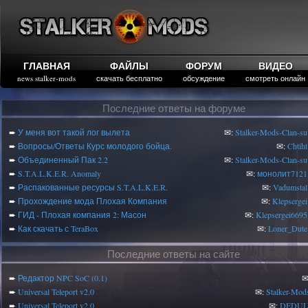
ГЛАВНАЯ
ФАЙЛЫ
ФОРУМ
ВИДЕО
news stalker-mods
скачать бесплатно
обсуждение
смотреть онлайн
Последние ответы на форуме
➨
У меня вот такой лог вылета
✉:
Stalker-Mods-Clan-su
➨
Вопросы/Ответы Курс молодого бойца.
✉:
Chtiht
➨
Объединенный Пак 2.2
✉:
Stalker-Mods-Clan-su
➨
S.T.A.L.K.E.R. Anomaly
✉:
монолит7121
➨
Распакованные ресурсы S.T.A.L.K.E.R.
✉:
Vadumstal
➨
Прохождение мода Плохая Компания
✉:
Klepsergei
➨
ГИД - Плохая компания 2: Масон
✉:
Klepsergei6695
➨
Как скачать с TeraBox
✉:
Loner_Dute
Последние ответы на сайте
➨
Редактор NPC SoC (0.1)
✉
➨
Universal Teleport v2.0
✉:
Stalker-Mod
➨
Universal Teleport v2.0
✉:
DEDUL