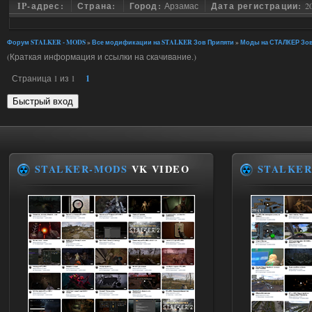
IP-адрес:
Страна:
Город:
Арзамас
Дата регистрации:
2
Форум STALKER - MODS
»
Все модификации на STALKER Зов Припяти
»
Моды на СТАЛКЕР Зов
(Краткая информация и ссылки на скачивание.)
Страница
1
из
1
1
STALKER-MODS
VK VIDEO
STALKER