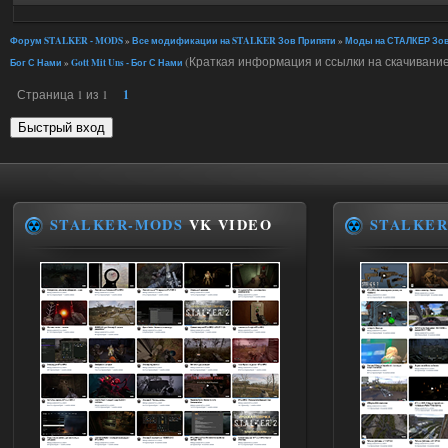
Форум STALKER - MODS
»
Все модификации на STALKER Зов Припяти
»
Моды на СТАЛКЕР Зов
(Краткая информация и ссылки на скачивание
Бог С Нами
»
Gott Mit Uns - Бог С Нами
Страница
1
из
1
1
STALKER-MODS
VK VIDEO
STALKER