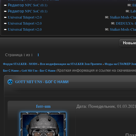
➨
Редактор NPC SoC (0.1)
✉:
fi
➨
Редактор NPC SoC (0.1)
✉:
Lab
➨
Universal Teleport v2.0
✉:
Stalker-Mods-Cla
➨
Universal Teleport v2.0
✉:
DEDULYA-1
➨
Universal Teleport v2.0
✉:
Stalker-Mods-Cla
Новые
Страница
1
из
1
1
Форум STALKER - MODS
»
Все модификации на STALKER Зов Припяти
»
Моды на СТАЛКЕР Зов
(Краткая информация и ссылки на скачивание
Бог С Нами
»
Gott Mit Uns - Бог С Нами
GOTT MIT UNS - БОГ С НАМИ
ferr-um
Дата: Понедельник, 01.03.202
Плат