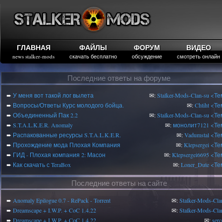
ГЛАВНАЯ
ФАЙЛЫ
ФОРУМ
ВИДЕО
news stalker-mods
скачать бесплатно
обсуждение
смотреть онлайн
Последние ответы на форуме
➨
У меня вот такой лог вылета
✉:
Stalker-Mods-Clan-su
<Те
➨
Вопросы/Ответы Курс молодого бойца.
✉:
Chtiht
<Те
➨
Объединенный Пак 2.2
✉:
Stalker-Mods-Clan-su
<Те
➨
S.T.A.L.K.E.R. Anomaly
✉:
монолит7121
<Те
➨
Распакованные ресурсы S.T.A.L.K.E.R.
✉:
Vadumstal
<Те
➨
Прохождение мода Плохая Компания
✉:
Klepsergei
<Те
➨
ГИД - Плохая компания 2: Масон
✉:
Klepsergei6695
<Те
➨
Как скачать с TeraBox
✉:
Loner_Dute
<Те
Последние ответы на сайте
➨
Anomaly Epilogue 0.7 - RePack - Torrent
✉:
Stalker-Mods-Cla
➨
Dreamscape + I.W.P. + CoC 1.4.22
✉:
Stalker-Mods-Cla
➨
Dreamscape + I.W.P. + CoC 1.4.22
✉:
serc