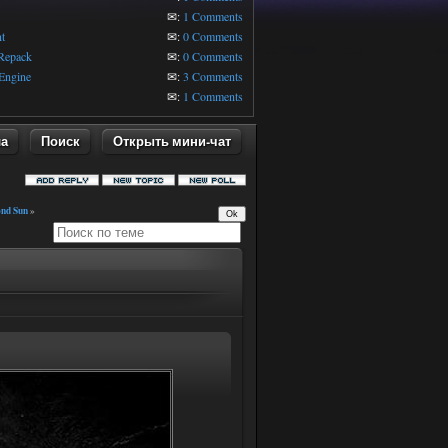
1
✉:
1 Comments
t
✉:
0 Comments
 Repack
✉:
0 Comments
Engine
✉:
3 Comments
✉:
1 Comments
ла
Поиск
Открыть мини-чат
ond Sun
»