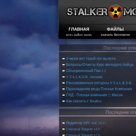
ГЛАВНАЯ
ФАЙЛЫ
news stalker-mods
скачать бесплатно
Последние отв
➨
У меня вот такой лог вылета
➨
Вопросы/Ответы Курс молодого бойца.
➨
Объединенный Пак 2.2
➨
S.T.A.L.K.E.R. Anomaly
➨
Распакованные ресурсы S.T.A.L.K.E.R.
➨
Прохождение мода Плохая Компания
➨
ГИД - Плохая компания 2: Масон
➨
Как скачать с TeraBox
Последние от
➨
Редактор NPC SoC (0.1)
➨
Universal Teleport v2.0
➨
Universal Teleport v2.0