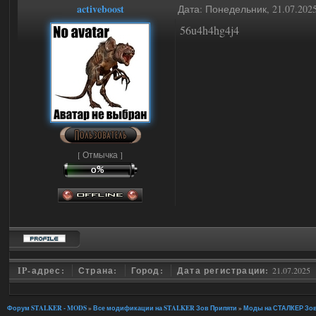
activeboost
Дата: Понедельник, 21.07.202
56u4h4hg4j4
[ Отмычка ]
IP-адрес:
Страна:
Город:
Дата регистрации:
21.07.2025
Форум STALKER - MODS
»
Все модификации на STALKER Зов Припяти
»
Моды на СТАЛКЕР Зов