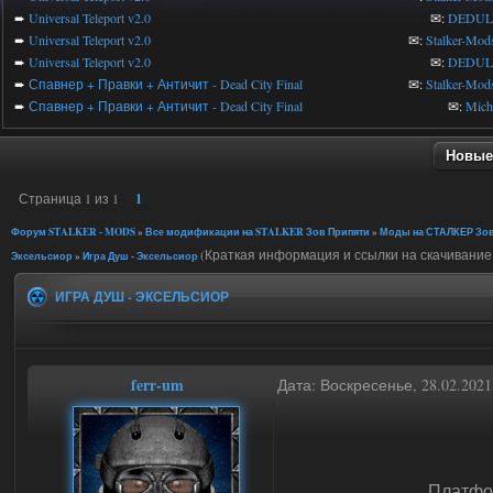
➨
Universal Teleport v2.0
✉:
DEDUL
➨
Universal Teleport v2.0
✉:
Stalker-Mod
➨
Universal Teleport v2.0
✉:
DEDUL
➨
Спавнер + Правки + Античит - Dead City Final
✉:
Stalker-Mod
➨
Спавнер + Правки + Античит - Dead City Final
✉:
Mic
Новые
Страница
1
из
1
1
Форум STALKER - MODS
»
Все модификации на STALKER Зов Припяти
»
Моды на СТАЛКЕР Зов
(Краткая информация и ссылки на скачивание.
Эксельсиор
»
Игра Душ - Эксельсиор
ИГРА ДУШ - ЭКСЕЛЬСИОР
ferr-um
Дата: Воскресенье, 28.02.202
Платфо