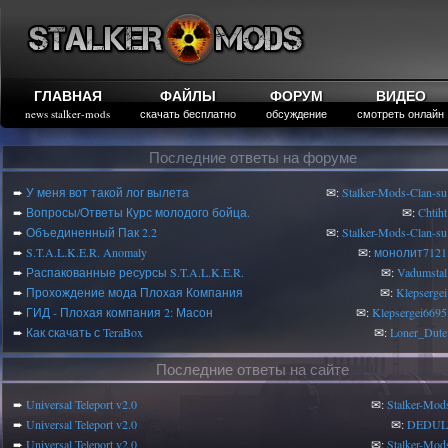
ГЛАВНАЯ
ФАЙЛЫ
ФОРУМ
ВИДЕО
news stalker-mods
скачать бесплатно
обсуждение
смотреть онлайн
Последние ответы на форуме
➨
У меня вот такой лог вылета
✉:
Stalker-Mods-Clan-su
➨
Вопросы/Ответы Курс молодого бойца.
✉:
Chtiht
➨
Объединенный Пак 2.2
✉:
Stalker-Mods-Clan-su
➨
S.T.A.L.K.E.R. Anomaly
✉:
монолит7121
➨
Распакованные ресурсы S.T.A.L.K.E.R.
✉:
Vadumstal
➨
Прохождение мода Плохая Компания
✉:
Klepsergei
➨
ГИД - Плохая компания 2: Масон
✉:
Klepsergei6695
➨
Как скачать с TeraBox
✉:
Loner_Dute
Последние ответы на сайте
➨
Universal Teleport v2.0
✉:
Stalker-Mod
➨
Universal Teleport v2.0
✉:
DEDUL
➨
Universal Teleport v2.0
✉:
Stalker-Mod