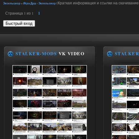
(Краткая информация и ссылки на скачивание.
Эксельсиор
»
Игра Душ - Эксельсиор
Страница
1
из
1
1
STALKER-MODS
VK VIDEO
STALKER