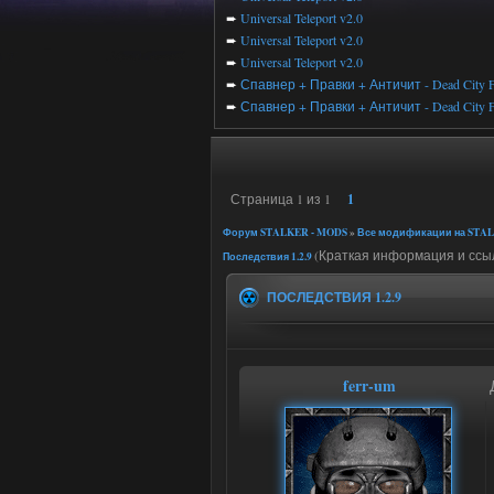
➨
Universal Teleport v2.0
➨
Universal Teleport v2.0
➨
Universal Teleport v2.0
➨
Спавнер + Правки + Античит - Dead City F
➨
Спавнер + Правки + Античит - Dead City F
Страница
1
из
1
1
Форум STALKER - MODS
»
Все модификации на STAL
(Краткая информация и ссыл
Последствия 1.2.9
ПОСЛЕДСТВИЯ 1.2.9
ferr-um