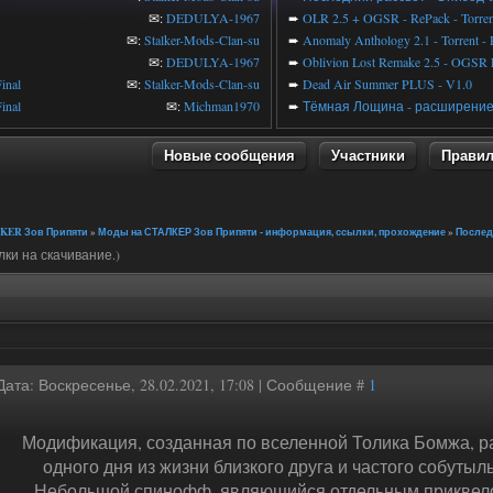
✉:
DEDULYA-1967
➨
OLR 2.5 + OGSR - RePack - Torren
✉:
Stalker-Mods-Clan-su
➨
Anomaly Anthology 2.1 - Torrent -
✉:
DEDULYA-1967
➨
Oblivion Lost Remake 2.5 - OGSR 
inal
✉:
Stalker-Mods-Clan-su
➨
Dead Air Summer PLUS - V1.0
inal
✉:
Michman1970
➨
Тёмная Лощина - расширение 
Новые сообщения
Участники
Прави
KER Зов Припяти
»
Моды на СТАЛКЕР Зов Припяти - информация, ссылки, прохождение
»
Послед
ки на скачивание.)
Дата: Воскресенье, 28.02.2021, 17:08 | Сообщение #
1
Модификация, созданная по вселенной Толика Бомжа, р
одного дня из жизни близкого друга и частого собутыл
Небольшой спинофф, являющийся отдельным приквел