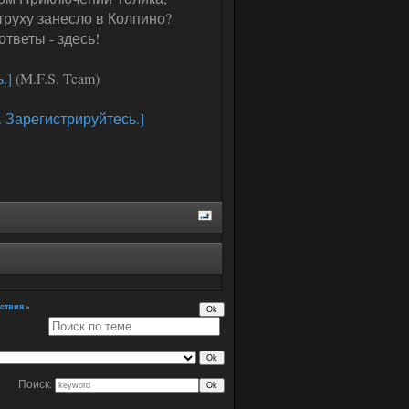
етруху занесло в Колпино?
тветы - здесь!
.]
(M.F.S. Team)
. Зарегистрируйтесь.]
ствия
»
Поиск: