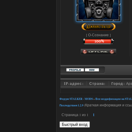
[ О-Сознание ]
IP-адрес:
Страна:
Город:
Ар
Форум STALKER - MODS
»
Все модификации на STAL
(Краткая информация и ссыл
Последствия 1.2.9
Страница
1
из
1
1