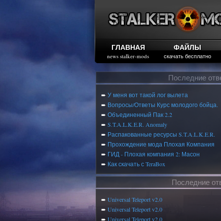
ГЛАВНАЯ
ФАЙЛЫ
news stalker-mods
скачать бесплатно
Последние отв
➨
У меня вот такой лог вылета
➨
Вопросы/Ответы Курс молодого бойца.
➨
Объединенный Пак 2.2
➨
S.T.A.L.K.E.R. Anomaly
➨
Распакованные ресурсы S.T.A.L.K.E.R.
➨
Прохождение мода Плохая Компания
➨
ГИД - Плохая компания 2: Масон
➨
Как скачать с TeraBox
Последние от
➨
Universal Teleport v2.0
➨
Universal Teleport v2.0
➨
Universal Teleport v2.0