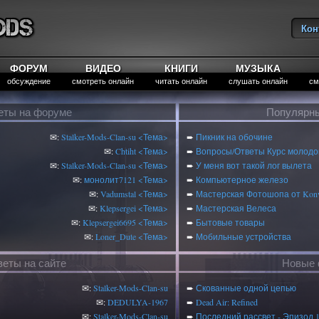
Кон
Вы
ФОРУМ
ВИДЕО
КНИГИ
МУЗЫКА
обсуждение
смотреть онлайн
читать онлайн
слушать онлайн
см
еты на форуме
Популярны
✉:
Stalker-Mods-Clan-su
<Тема>
➨
Пикник на обочине
✉:
Chtiht
<Тема>
➨
Вопросы/Ответы Курс молодог
✉:
Stalker-Mods-Clan-su
<Тема>
➨
У меня вот такой лог вылета
✉:
монолит7121
<Тема>
➨
Компьютерное железо
✉:
Vadumstal
<Тема>
➨
Мастерская Фотошопа от Konv
✉:
Klepsergei
<Тема>
➨
Мастерская Велеса
✉:
Klepsergei6695
<Тема>
➨
Бытовые товары
✉:
Loner_Dute
<Тема>
➨
Мобильные устройства
веты на сайте
Новые 
✉:
Stalker-Mods-Clan-su
➨
Скованные одной цепью
✉:
DEDULYA-1967
➨
Dead Air: Refined
✉:
Stalker-Mods-Clan-su
➨
Последний рассвет - Эпизод 