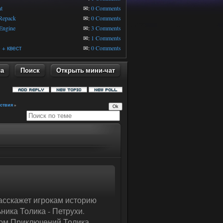
t
✉:
0 Comments
 Repack
✉:
0 Comments
Engine
✉:
3 Comments
✉:
1 Comments
+ квест
✉:
0 Comments
ла
Поиск
Открыть мини-чат
ствия
»
асскажет игрокам историю
ьника Толика - Петрухи.
ом Приключений Толика,