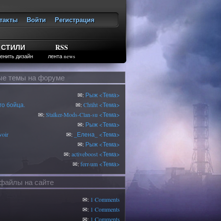
такты
Войти
Регистрация
ход
СТИЛИ
RSS
енить дизайн
лента news
е темы на форуме
✉:
Рыж
<Тема>
о бойца.
✉:
Chtiht
<Тема>
✉:
Stalker-Mods-Clan-su
<Тема>
✉:
Рыж
<Тема>
oir
✉:
_Елена_
<Тема>
✉:
Рыж
<Тема>
✉:
activeboost
<Тема>
✉:
ferr-um
<Тема>
файлы на сайте
✉:
1 Comments
✉:
1 Comments
1
✉:
1 Comments