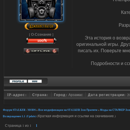
Кат
Разр
[ О-Сознание ]
Эта история о возвр
оригинальной игры. Друз
писать их. Поверьте мн
Подробности и сс
IP-адрес:
Страна:
Город:
Арзамас
Дата регистрации:
2
Форум STALKER - MODS
»
Все модификации на STALKER Зов Припяти
»
Моды на СТАЛКЕР Зов
(Краткая информация и ссылки на скачивание.)
Возвращение 1.1 (Update)
Страница
1
из
1
1