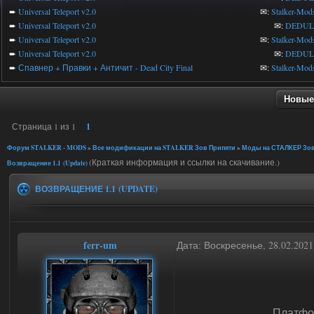
➨
Universal Teleport v2.0
✉:
Stalker-Mod
➨
Universal Teleport v2.0
✉:
DEDUL
➨
Universal Teleport v2.0
✉:
Stalker-Mod
➨
Universal Teleport v2.0
✉:
DEDUL
➨
Спавнер + Правки + Античит - Dead City Final
✉:
Stalker-Mod
Новые
Страница
1
из
1
1
Форум STALKER - MODS
»
Все модификации на STALKER Зов Припяти
»
Моды на СТАЛКЕР Зов
(Краткая информация и ссылки на скачивание.)
Возвращение 1.1 (Update)
ВОЗВРАЩЕНИЕ 1.1 (UPDATE)
ferr-um
Дата: Воскресенье, 28.02.202
Платфо