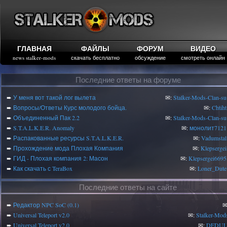
ГЛАВНАЯ
ФАЙЛЫ
ФОРУМ
ВИДЕО
news stalker-mods
скачать бесплатно
обсуждение
смотреть онлайн
Последние ответы на форуме
➨
У меня вот такой лог вылета
✉:
Stalker-Mods-Clan-su
➨
Вопросы/Ответы Курс молодого бойца.
✉:
Chtiht
➨
Объединенный Пак 2.2
✉:
Stalker-Mods-Clan-su
➨
S.T.A.L.K.E.R. Anomaly
✉:
монолит7121
➨
Распакованные ресурсы S.T.A.L.K.E.R.
✉:
Vadumstal
➨
Прохождение мода Плохая Компания
✉:
Klepsergei
➨
ГИД - Плохая компания 2: Масон
✉:
Klepsergei6695
➨
Как скачать с TeraBox
✉:
Loner_Dute
Последние ответы на сайте
➨
Редактор NPC SoC (0.1)
✉
➨
Universal Teleport v2.0
✉:
Stalker-Mod
➨
Universal Teleport v2.0
✉:
DEDUL