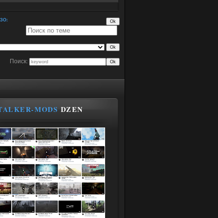
ЗО:
Поиск:
TALKER-MODS
DZEN