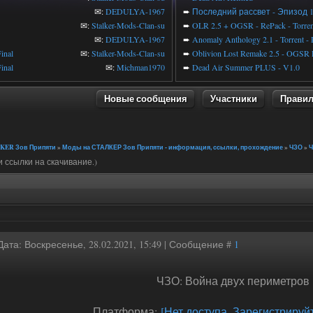
✉:
DEDULYA-1967
➨
Последний рассвет - Эпизод 
✉:
Stalker-Mods-Clan-su
➨
OLR 2.5 + OGSR - RePack - Torren
✉:
DEDULYA-1967
➨
Anomaly Anthology 2.1 - Torrent -
inal
✉:
Stalker-Mods-Clan-su
➨
Oblivion Lost Remake 2.5 - OGSR 
inal
✉:
Michman1970
➨
Dead Air Summer PLUS - V1.0
Новые сообщения
Участники
Прави
KER Зов Припяти
»
Моды на СТАЛКЕР Зов Припяти - информация, ссылки, прохождение
»
ЧЗО
»
Ч
 ссылки на скачивание.)
Дата: Воскресенье, 28.02.2021, 15:49 | Сообщение #
1
ЧЗО: Война двух периметров
Платформа:
[Нет доступа. Зарегистрируйт