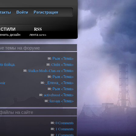
такты
Войти
Регистрация
ход
СТИЛИ
RSS
енить дизайн
лента news
е темы на форуме
✉:
Рыж
<Тема>
о бойца.
✉:
Chtiht
<Тема>
✉:
Stalker-Mods-Clan-su
<Тема>
✉:
Рыж
<Тема>
oir
✉:
_Елена_
<Тема>
✉:
Рыж
<Тема>
✉:
activeboost
<Тема>
✉:
ferr-um
<Тема>
файлы на сайте
✉:
0 Comments
✉:
1 Comments
✉:
1 Comments