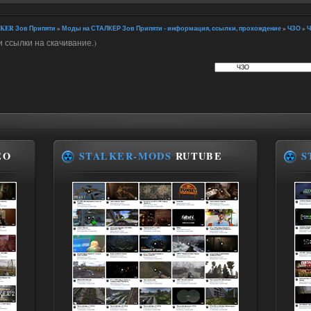
KER Зов Припяти
»
Моды на СТАЛКЕР Зов Припяти - информация, ссылки, прохождение
»
ЧЗО
»
Ч
 ссылки на скачивание.)
EO
STALKER-MODS
RUTUBE
S