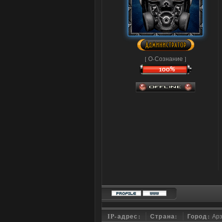
[ О-Сознание ]
IP-адрес:
Страна:
Город:
Ар