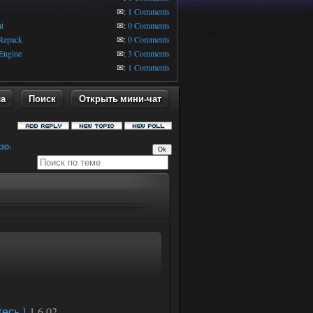
1
✉:
1 Comments
t
✉:
0 Comments
 Repack
✉:
0 Comments
Engine
✉:
3 Comments
✉:
1 Comments
ла
Поиск
Открыть мини-чат
ЗО:
есь.]
1.6.02