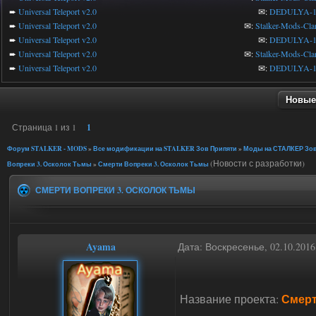
➨
Universal Teleport v2.0
✉:
DEDULYA-1
➨
Universal Teleport v2.0
✉:
Stalker-Mods-Cla
➨
Universal Teleport v2.0
✉:
DEDULYA-1
➨
Universal Teleport v2.0
✉:
Stalker-Mods-Cla
➨
Universal Teleport v2.0
✉:
DEDULYA-1
Новые
Страница
1
из
1
1
Форум STALKER - MODS
»
Все модификации на STALKER Зов Припяти
»
Моды на СТАЛКЕР Зов
(Новости с разработки)
Вопреки 3. Осколок Тьмы
»
Смерти Вопреки 3. Осколок Тьмы
СМЕРТИ ВОПРЕКИ 3. ОСКОЛОК ТЬМЫ
Ayama
Дата: Воскресенье, 02.10.201
Смерт
Название проекта: