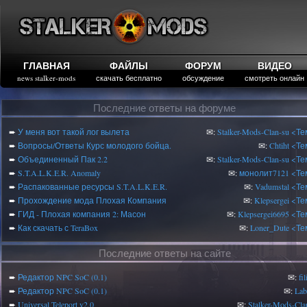
ГЛАВНАЯ
ФАЙЛЫ
ФОРУМ
ВИДЕО
news stalker-mods
скачать бесплатно
обсуждение
смотреть онлайн
Последние ответы на форуме
➨
У меня вот такой лог вылета
✉:
Stalker-Mods-Clan-su
<Те
➨
Вопросы/Ответы Курс молодого бойца.
✉:
Chtiht
<Те
➨
Объединенный Пак 2.2
✉:
Stalker-Mods-Clan-su
<Те
➨
S.T.A.L.K.E.R. Anomaly
✉:
монолит7121
<Те
➨
Распакованные ресурсы S.T.A.L.K.E.R.
✉:
Vadumstal
<Те
➨
Прохождение мода Плохая Компания
✉:
Klepsergei
<Те
➨
ГИД - Плохая компания 2: Масон
✉:
Klepsergei6695
<Те
➨
Как скачать с TeraBox
✉:
Loner_Dute
<Те
Последние ответы на сайте
➨
Редактор NPC SoC (0.1)
✉:
fi
➨
Редактор NPC SoC (0.1)
✉:
Lab
➨
Universal Teleport v2.0
✉:
Stalker-Mods-Cla