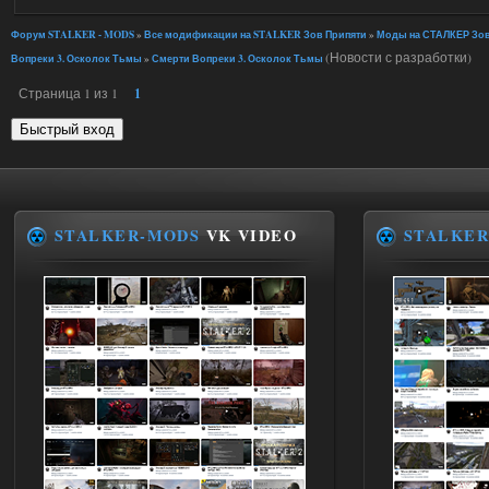
Форум STALKER - MODS
»
Все модификации на STALKER Зов Припяти
»
Моды на СТАЛКЕР Зов
(Новости с разработки)
Вопреки 3. Осколок Тьмы
»
Смерти Вопреки 3. Осколок Тьмы
Страница
1
из
1
1
STALKER-MODS
VK VIDEO
STALKER