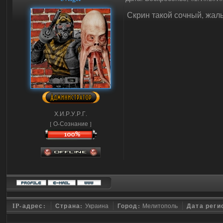
Скрин такой сочный, жаль
Х.И.Р.У.Р.Г.
[ О-Сознание ]
IP-адрес:
Страна:
Украина
Город:
Мелитополь
Дата реги