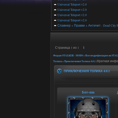
➨
Universal Teleport v2.0
➨
Universal Teleport v2.0
➨
Universal Teleport v2.0
➨
Universal Teleport v2.0
➨
Спавнер + Правки + Античит - Dead City F
Страница
1
из
1
1
Форум STALKER - MODS
»
Все модификации на STAL
(Краткая инфо
Толика
»
Приключения Толика 4.0.1
ПРИКЛЮЧЕНИЯ ТОЛИКА 4.0.1
ferr-um