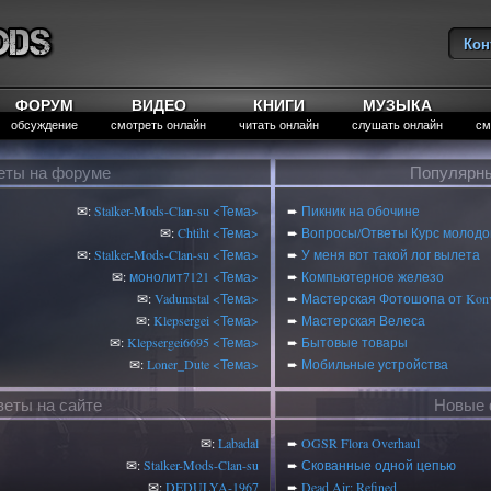
Кон
Вы
ФОРУМ
ВИДЕО
КНИГИ
МУЗЫКА
обсуждение
смотреть онлайн
читать онлайн
слушать онлайн
см
еты на форуме
Популярны
✉:
Stalker-Mods-Clan-su
<Тема>
➨
Пикник на обочине
✉:
Chtiht
<Тема>
➨
Вопросы/Ответы Курс молодог
✉:
Stalker-Mods-Clan-su
<Тема>
➨
У меня вот такой лог вылета
✉:
монолит7121
<Тема>
➨
Компьютерное железо
✉:
Vadumstal
<Тема>
➨
Мастерская Фотошопа от Konv
✉:
Klepsergei
<Тема>
➨
Мастерская Велеса
✉:
Klepsergei6695
<Тема>
➨
Бытовые товары
✉:
Loner_Dute
<Тема>
➨
Мобильные устройства
веты на сайте
Новые 
✉:
Labadal
➨
OGSR Flora Overhaul
✉:
Stalker-Mods-Clan-su
➨
Скованные одной цепью
✉:
DEDULYA-1967
➨
Dead Air: Refined