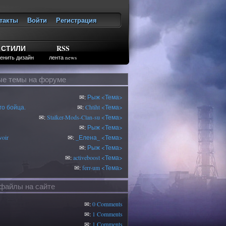
такты
Войти
Регистрация
ход
СТИЛИ
RSS
енить дизайн
лента news
е темы на форуме
✉:
Рыж
<Тема>
о бойца.
✉:
Chtiht
<Тема>
✉:
Stalker-Mods-Clan-su
<Тема>
✉:
Рыж
<Тема>
oir
✉:
_Елена_
<Тема>
✉:
Рыж
<Тема>
✉:
activeboost
<Тема>
✉:
ferr-um
<Тема>
файлы на сайте
✉:
0 Comments
✉:
1 Comments
✉:
1 Comments