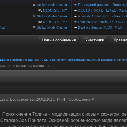
✉:
Stalker-Mods-Clan-su
➨
Последний рассвет - Эпизод 
✉:
DEDULYA-1967
➨
OLR 2.5 + OGSR - RePack - Torren
✉:
Stalker-Mods-Clan-su
➨
Anomaly Anthology 2.1 - Torrent -
✉:
DEDULYA-1967
➨
Oblivion Lost Remake 2.5 - OGSR 
inal
✉:
Stalker-Mods-Clan-su
➨
Dead Air Summer PLUS - V1.0
Новые сообщения
Участники
Прави
KER Зов Припяти
»
Моды на СТАЛКЕР Зов Припяти - информация, ссылки, прохождение
»
Прикл
рмация и ссылки на скачивание.)
Дата: Воскресенье, 28.02.2021, 19:01 | Сообщение #
1
Приключения Толика – модификация с новым сюжетом, р
Сталкер Зов Припяти. Основной особенностью мода являет
никак не относится к вселенной сталкера. Действие сю