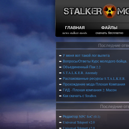
ГЛАВНАЯ
ФАЙЛЫ
news stalker-mods
скачать бесплатно
Последние отв
➨
У меня вот такой лог вылета
➨
Вопросы/Ответы Курс молодого бойца.
➨
Объединенный Пак 2.2
➨
S.T.A.L.K.E.R. Anomaly
➨
Распакованные ресурсы S.T.A.L.K.E.R.
➨
Прохождение мода Плохая Компания
➨
ГИД - Плохая компания 2: Масон
➨
Как скачать с TeraBox
Последние от
➨
Редактор NPC SoC (0.1)
➨
Universal Teleport v2.0
➨
Universal Teleport v2.0