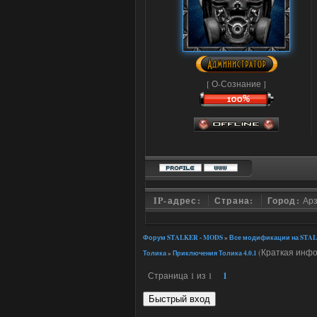
[ О-Сознание ]
IP-адрес:
Страна:
Город:
Ар
Форум STALKER - MODS
»
Все модификации на STAL
(Краткая инфо
Толика
»
Приключения Толика 4.0.1
Страница
1
из
1
1