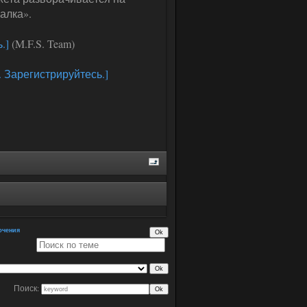
алка».
.]
(M.F.S. Team)
. Зарегистрируйтесь.]
ючения
Поиск: