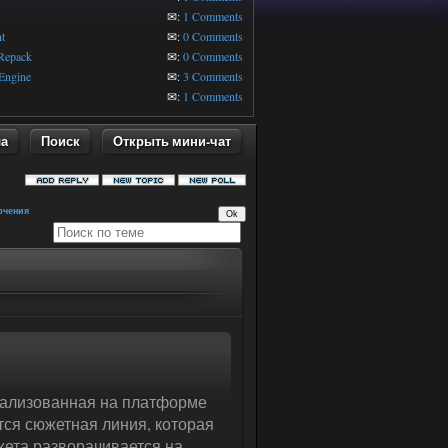
1
✉:
1 Comments
t
✉:
0 Comments
 Repack
✉:
0 Comments
Engine
✉:
3 Comments
✉:
1 Comments
ла
Поиск
Открыть мини-чат
ючения
еализованная на платформе
ся сюжетная линия, которая
жета разворачивается на