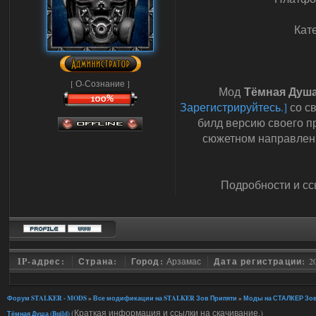
Кат
[ О-Сознание ]
Тёмная Душ
Мод
Зарегистрируйтесь.]
со св
билд версию своего пр
сюжетном направлени
Подробности и сс
IP-адрес:
Страна:
Город:
Арзамас
Дата регистрации:
2
Форум STALKER - MODS
»
Все модификации на STALKER Зов Припяти
»
Моды на СТАЛКЕР Зов
(Краткая информация и ссылки на скачивание.)
Тёмная Душа (Build)