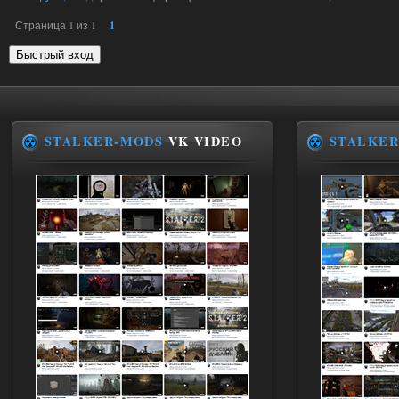
Страница
1
из
1
1
STALKER-MODS
VK VIDEO
STALKER