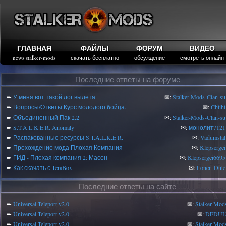
ГЛАВНАЯ
ФАЙЛЫ
ФОРУМ
ВИДЕО
news stalker-mods
скачать бесплатно
обсуждение
смотреть онлайн
Последние ответы на форуме
➨
У меня вот такой лог вылета
✉:
Stalker-Mods-Clan-su
➨
Вопросы/Ответы Курс молодого бойца.
✉:
Chtiht
➨
Объединенный Пак 2.2
✉:
Stalker-Mods-Clan-su
➨
S.T.A.L.K.E.R. Anomaly
✉:
монолит7121
➨
Распакованные ресурсы S.T.A.L.K.E.R.
✉:
Vadumstal
➨
Прохождение мода Плохая Компания
✉:
Klepsergei
➨
ГИД - Плохая компания 2: Масон
✉:
Klepsergei6695
➨
Как скачать с TeraBox
✉:
Loner_Dute
Последние ответы на сайте
➨
Universal Teleport v2.0
✉:
Stalker-Mod
➨
Universal Teleport v2.0
✉:
DEDUL
➨
Universal Teleport v2.0
✉:
Stalker-Mod