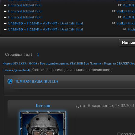
➨
Universal Teleport v2.0
✉:
DEDUL
➨
Universal Teleport v2.0
✉:
Stalker-Mod
➨
Universal Teleport v2.0
✉:
DEDUL
➨
Спавнер + Правки + Античит - Dead City Final
✉:
Stalker-Mod
➨
Спавнер + Правки + Античит - Dead City Final
✉:
Mic
Новые
Страница
1
из
1
1
Форум STALKER - MODS
»
Все модификации на STALKER Зов Припяти
»
Моды на СТАЛКЕР Зов
(Краткая информация и ссылки на скачивание.)
Тёмная Душа (Build)
ТЁМНАЯ ДУША (BUILD)
ferr-um
Дата: Воскресенье, 28.02.202
Платфо