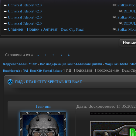
➨
Universal Teleport v2.0
✉:
Stalker-Mod
➨
Universal Teleport v2.0
✉:
DEDUL
➨
Universal Teleport v2.0
✉:
Stalker-Mod
➨
Universal Teleport v2.0
✉:
DEDUL
➨
Спавнер + Правки + Античит - Dead City Final
✉:
Stalker-Mod
Новые
Страница
4
из
4
4
«
1
2
3
Форум STALKER - MODS
»
Все модификации на STALKER Зов Припяти
»
Моды на СТАЛКЕР Зов
(ГИД - Подсказки - Прохождение - Dead City S
Breakthrough
»
ГИД - Dead City Special Release
ГИД - DEAD CITY SPECIAL RELEASE
ferr-um
Дата: Воскресенье, 15.05.202