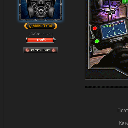
[ О-Сознание ]
Пла
Кат