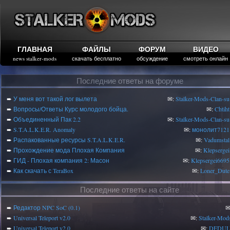
ГЛАВНАЯ
ФАЙЛЫ
ФОРУМ
ВИДЕО
news stalker-mods
скачать бесплатно
обсуждение
смотреть онлайн
Последние ответы на форуме
➨
У меня вот такой лог вылета
✉:
Stalker-Mods-Clan-su
➨
Вопросы/Ответы Курс молодого бойца.
✉:
Chtiht
➨
Объединенный Пак 2.2
✉:
Stalker-Mods-Clan-su
➨
S.T.A.L.K.E.R. Anomaly
✉:
монолит7121
➨
Распакованные ресурсы S.T.A.L.K.E.R.
✉:
Vadumstal
➨
Прохождение мода Плохая Компания
✉:
Klepsergei
➨
ГИД - Плохая компания 2: Масон
✉:
Klepsergei6695
➨
Как скачать с TeraBox
✉:
Loner_Dute
Последние ответы на сайте
➨
Редактор NPC SoC (0.1)
✉
➨
Universal Teleport v2.0
✉:
Stalker-Mod
➨
Universal Teleport v2.0
✉:
DEDUL