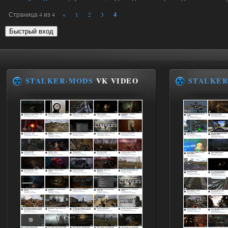
Страница
4
из
4
4
«
1
2
3
STALKER-MODS
VK VIDEO
STALKER