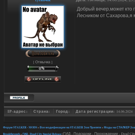
Добрый вечер,может кто п
Лесником от Сахарова,я м
[ Отмычка ]
IP-адрес:
Страна:
Город:
Дата регистрации:
14.06.2024
Форум STALKER - MODS
»
Все модификации на STALKER Зов Припяти
»
Моды на СТАЛКЕР Зов
(ГИД - Подсказки - Прохождение - Dead City S
Breakthrough
»
ГИД - Dead City Special Release