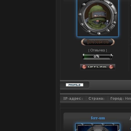
[ Отмычка ]
IP-адрес:
Страна:
Город:
Ни
ferr-um