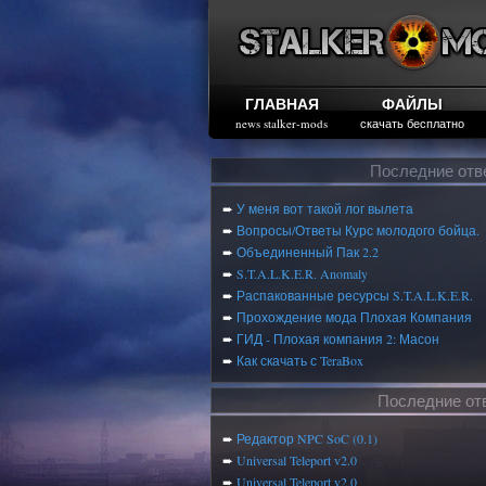
ГЛАВНАЯ
ФАЙЛЫ
news stalker-mods
скачать бесплатно
Последние отв
➨
У меня вот такой лог вылета
➨
Вопросы/Ответы Курс молодого бойца.
➨
Объединенный Пак 2.2
➨
S.T.A.L.K.E.R. Anomaly
➨
Распакованные ресурсы S.T.A.L.K.E.R.
➨
Прохождение мода Плохая Компания
➨
ГИД - Плохая компания 2: Масон
➨
Как скачать с TeraBox
Последние от
➨
Редактор NPC SoC (0.1)
➨
Universal Teleport v2.0
➨
Universal Teleport v2.0