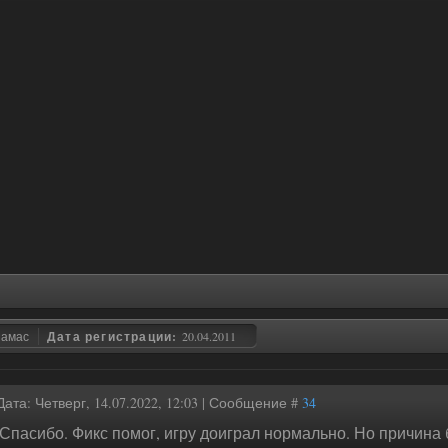
замас
Дата регистрации:
20.04.2011
Дата: Четверг, 14.07.2022, 12:03 | Сообщение #
34
Спасибо. Фикс помог, игру доиграл нормально. Но причина 