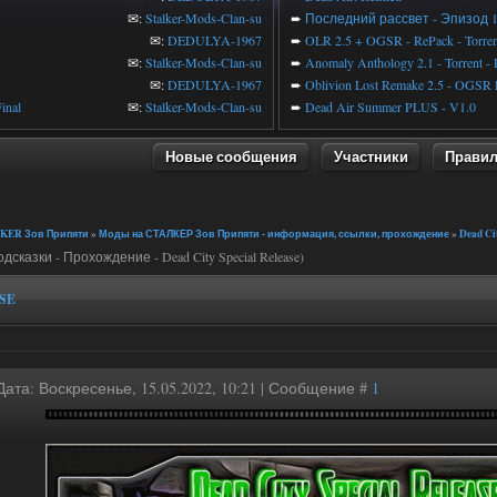
✉:
Stalker-Mods-Clan-su
➨
Последний рассвет - Эпизод 
✉:
DEDULYA-1967
➨
OLR 2.5 + OGSR - RePack - Torren
✉:
Stalker-Mods-Clan-su
➨
Anomaly Anthology 2.1 - Torrent -
✉:
DEDULYA-1967
➨
Oblivion Lost Remake 2.5 - OGSR 
inal
✉:
Stalker-Mods-Clan-su
➨
Dead Air Summer PLUS - V1.0
Новые сообщения
Участники
Прави
»
KER Зов Припяти
»
Моды на СТАЛКЕР Зов Припяти - информация, ссылки, прохождение
»
Dead Ci
дсказки - Прохождение - Dead City Special Release)
SE
Дата: Воскресенье, 15.05.2022, 10:21 | Сообщение #
1