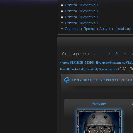
➨
Universal Teleport v2.0
➨
Universal Teleport v2.0
➨
Universal Teleport v2.0
➨
Universal Teleport v2.0
➨
Спавнер + Правки + Античит - Dead City F
Страница
3
из
4
3
«
1
2
4
Форум STALKER - MODS
»
Все модификации на STAL
(ГИД - По
Breakthrough
»
ГИД - Dead City Special Release
ГИД - DEAD CITY SPECIAL RELEA
ferr-um