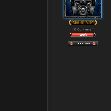
[ О-Сознание ]