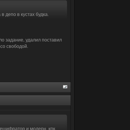
в депо в кустах будка.
ело задание, удалил поставил
 со свободой.
 дешифратор и модерн. кпк,