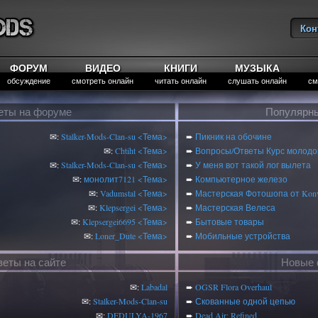
Кон
Вы
ФОРУМ
ВИДЕО
КНИГИ
МУЗЫКА
обсуждение
смотреть онлайн
читать онлайн
слушать онлайн
см
еты на форуме
Популярны
✉:
Stalker-Mods-Clan-su
<Тема>
➨
Пикник на обочине
✉:
Chtiht
<Тема>
➨
Вопросы/Ответы Курс молодог
✉:
Stalker-Mods-Clan-su
<Тема>
➨
У меня вот такой лог вылета
✉:
монолит7121
<Тема>
➨
Компьютерное железо
✉:
Vadumstal
<Тема>
➨
Мастерская Фотошопа от Konv
✉:
Klepsergei
<Тема>
➨
Мастерская Велеса
✉:
Klepsergei6695
<Тема>
➨
Бытовые товары
✉:
Loner_Dute
<Тема>
➨
Мобильные устройства
веты на сайте
Новые 
✉:
Labadal
➨
OGSR Flora Overhaul
✉:
Stalker-Mods-Clan-su
➨
Скованные одной цепью
✉:
DEDULYA-1967
➨
Dead Air: Refined