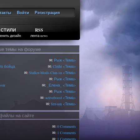
такты
Войти
Регистрация
ход
СТИЛИ
RSS
енить дизайн
лента news
е темы на форуме
✉:
Рыж
<Тема>
о бойца.
✉:
Chtiht
<Тема>
✉:
Stalker-Mods-Clan-su
<Тема>
✉:
Рыж
<Тема>
oir
✉:
_Елена_
<Тема>
✉:
Рыж
<Тема>
✉:
activeboost
<Тема>
✉:
ferr-um
<Тема>
файлы на сайте
✉:
0 Comments
✉:
1 Comments
✉:
1 Comments