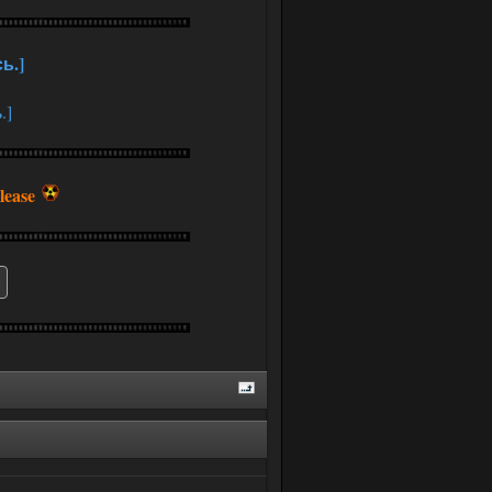
ь.]
.]
lease
ь