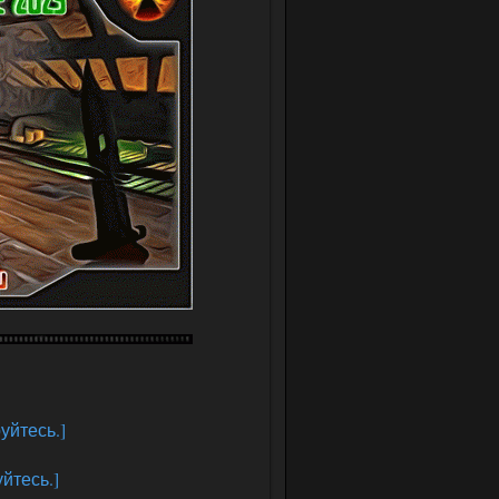
уйтесь.]
йтесь.]