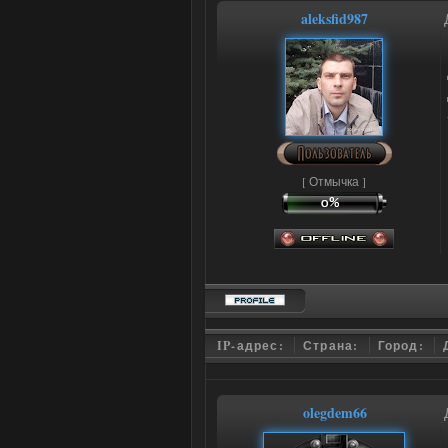
aleksfid987
[ Отмычка ]
IP-адрес:
Страна:
Город:
olegdem66