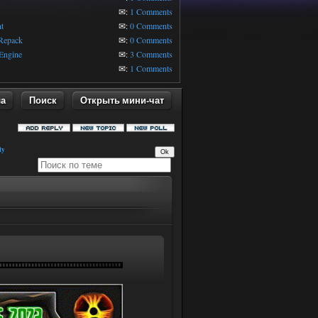
1
✉:
1 Comments
t
✉:
0 Comments
 Repack
✉:
0 Comments
Engine
✉:
3 Comments
✉:
1 Comments
ла
Поиск
Открыть мини-чат
ty