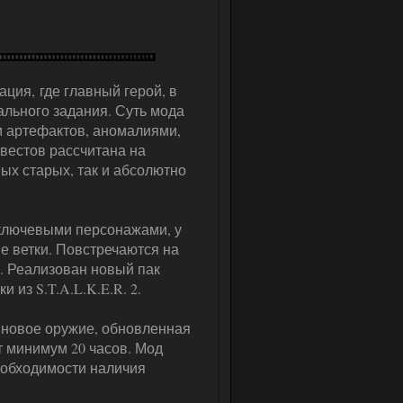
ция, где главный герой, в
льного задания. Суть мода
ом артефактов, аномалиями,
квестов рассчитана на
ых старых, так и абсолютно
 ключевыми персонажами, у
 ветки. Повстречаются на
. Реализован новый пак
 из S.T.A.L.K.E.R. 2.
: новое оружие, обновленная
т минимум 20 часов. Мод
еобходимости наличия