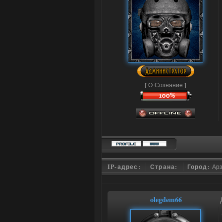
[ О-Сознание ]
IP-адрес:
Страна:
Город:
Ар
olegdem66