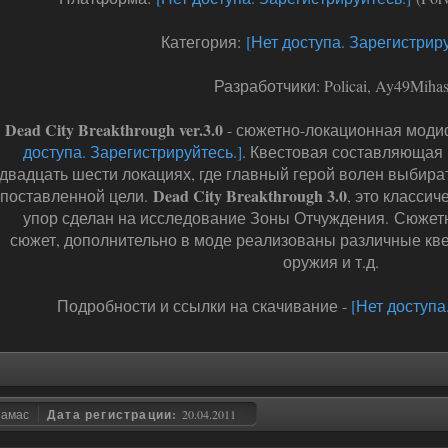
Категория:
[Нет доступа. Зарегистриру
Разработчики: Policai, Ay49Miha
Dead City Breakthrough ver.3.0
- сюжетно-локационная мод
доступа. Зарегистрируйтесь.]
. Квестовая составляющая
двадцать шести локациях, где главный герой волен выбират
Dead City Breakthrough 3.0
поставленной цели.
, это классич
упор сделан на исследование Зоны Отчуждения. Сюжетн
сюжет, дополнительно в моде реализованы различные кве
оружия и т.д.
Подробности и ссылки на скачивание -
[Нет доступа
замас
Дата регистрации:
20.04.2011