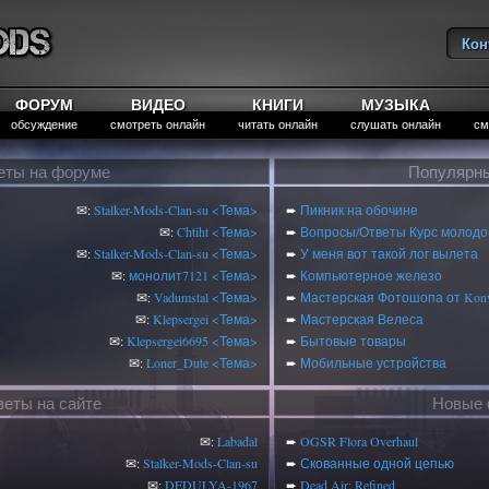
Кон
Вы
ФОРУМ
ВИДЕО
КНИГИ
МУЗЫКА
обсуждение
смотреть онлайн
читать онлайн
слушать онлайн
см
еты на форуме
Популярны
✉:
Stalker-Mods-Clan-su
<Тема>
➨
Пикник на обочине
✉:
Chtiht
<Тема>
➨
Вопросы/Ответы Курс молодог
✉:
Stalker-Mods-Clan-su
<Тема>
➨
У меня вот такой лог вылета
✉:
монолит7121
<Тема>
➨
Компьютерное железо
✉:
Vadumstal
<Тема>
➨
Мастерская Фотошопа от Konv
✉:
Klepsergei
<Тема>
➨
Мастерская Велеса
✉:
Klepsergei6695
<Тема>
➨
Бытовые товары
✉:
Loner_Dute
<Тема>
➨
Мобильные устройства
веты на сайте
Новые 
✉:
Labadal
➨
OGSR Flora Overhaul
✉:
Stalker-Mods-Clan-su
➨
Скованные одной цепью
✉:
DEDULYA-1967
➨
Dead Air: Refined