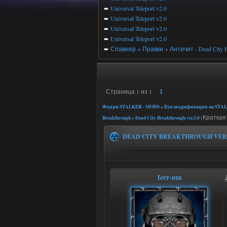
➨
Universal Teleport v2.0
➨
Universal Teleport v2.0
➨
Universal Teleport v2.0
➨
Universal Teleport v2.0
➨
Спавнер + Правки + Античит - Dead City F
Страница
1
из
1
1
Форум STALKER - MODS
»
Все модификации на STAL
(Краткая
Breakthrough
»
Dead City Breakthrough ver.3.0
DEAD CITY BREAKTHROUGH VER.
ferr-um