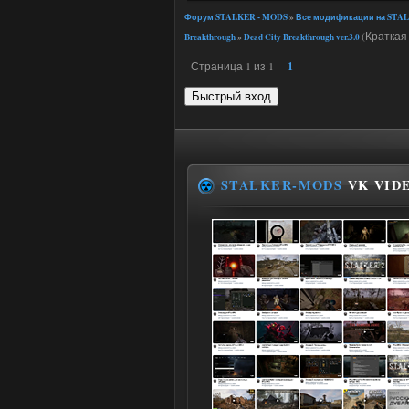
Форум STALKER - MODS
»
Все модификации на STAL
(Краткая
Breakthrough
»
Dead City Breakthrough ver.3.0
Страница
1
из
1
1
STALKER-MODS
VK VID