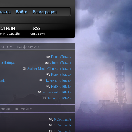
такты
Войти
Регистрация
ход
СТИЛИ
RSS
енить дизайн
лента news
е темы на форуме
✉:
Рыж
<Тема>
о бойца.
✉:
Chtiht
<Тема>
✉:
Stalker-Mods-Clan-su
<Тема>
✉:
Рыж
<Тема>
oir
✉:
_Елена_
<Тема>
✉:
Рыж
<Тема>
✉:
activeboost
<Тема>
✉:
ferr-um
<Тема>
файлы на сайте
✉:
0 Comments
✉:
1 Comments
✉:
1 Comments