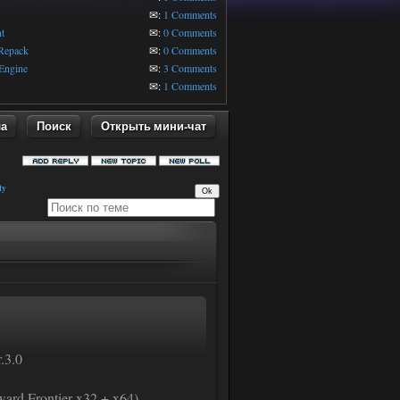
1
✉:
1 Comments
t
✉:
0 Comments
 Repack
✉:
0 Comments
Engine
✉:
3 Comments
✉:
1 Comments
ла
Поиск
Открыть мини-чат
ty
.3.0
ard Frontier x32 + x64)