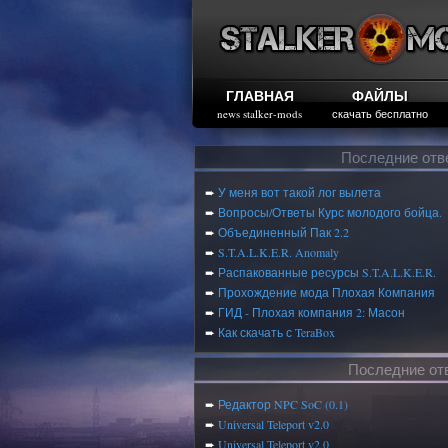
ГЛАВНАЯ
ФАЙЛЫ
news stalker-mods
скачать бесплатно
Последние отв
➨
У меня вот такой лог вылета
➨
Вопросы/Ответы Курс молодого бойца.
➨
Объединенный Пак 2.2
➨
S.T.A.L.K.E.R. Anomaly
➨
Распакованные ресурсы S.T.A.L.K.E.R.
➨
Прохождение мода Плохая Компания
➨
ГИД - Плохая компания 2: Масон
➨
Как скачать с TeraBox
Последние от
➨
Редактор NPC SoC (0.1)
➨
Universal Teleport v2.0
➨
Universal Teleport v2.0