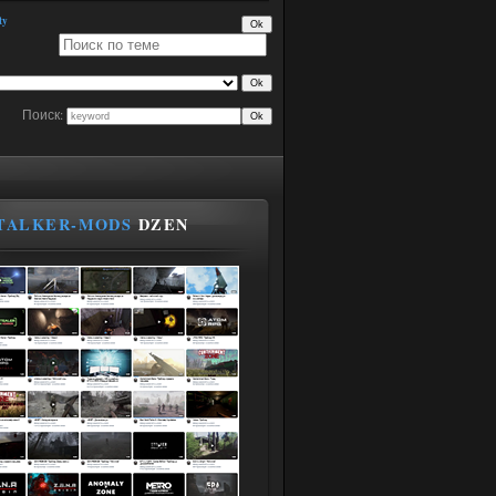
ty
Поиск:
TALKER-MODS
DZEN