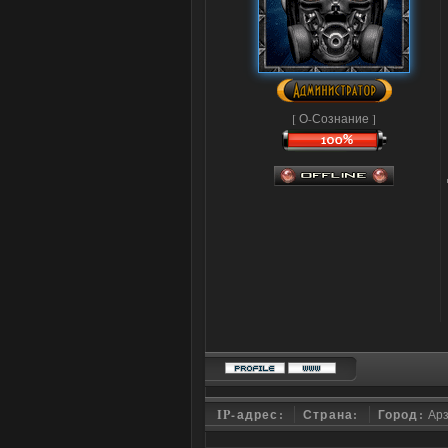
[ О-Сознание ]
IP-адрес:
Страна:
Город:
Ар