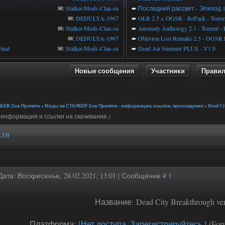
✉:
Stalker-Mods-Clan-su
➨
Последний рассвет - Эпизод 
✉:
DEDULYA-1967
➨
OLR 2.5 + OGSR - RePack - Torren
✉:
Stalker-Mods-Clan-su
➨
Anomaly Anthology 2.1 - Torrent -
✉:
DEDULYA-1967
➨
Oblivion Lost Remake 2.5 - OGSR 
inal
✉:
Stalker-Mods-Clan-su
➨
Dead Air Summer PLUS - V1.0
Новые сообщения
Участники
Прави
KER Зов Припяти
»
Моды на СТАЛКЕР Зов Припяти - информация, ссылки, прохождение
»
Dead Ci
 информация и ссылки на скачивание.)
3.0
Дата: Воскресенье, 28.02.2021, 13:01 | Сообщение #
1
Название: Dead City Breakthrough ver
Платформа:
[Нет доступа. Зарегистрируйтесь.]
(Forw