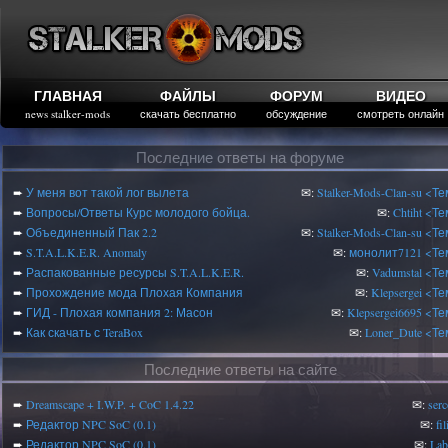
ГЛАВНАЯ
ФАЙЛЫ
ФОРУМ
ВИДЕО
news stalker-mods
скачать бесплатно
обсуждение
смотреть онлайн
Последние ответы на форуме
➨
У меня вот такой лог вылета
✉:
Stalker-Mods-Clan-su
<Те
➨
Вопросы/Ответы Курс молодого бойца.
✉:
Chtiht
<Те
➨
Объединенный Пак 2.2
✉:
Stalker-Mods-Clan-su
<Те
➨
S.T.A.L.K.E.R. Anomaly
✉:
монолит7121
<Те
➨
Распакованные ресурсы S.T.A.L.K.E.R.
✉:
Vadumstal
<Те
➨
Прохождение мода Плохая Компания
✉:
Klepsergei
<Те
➨
ГИД - Плохая компания 2: Масон
✉:
Klepsergei6695
<Те
➨
Как скачать с TeraBox
✉:
Loner_Dute
<Те
Последние ответы на сайте
➨
Dreamscape + I.W.P. + CoC 1.4.22
✉:
serc
➨
Редактор NPC SoC (0.1)
✉:
fi
➨
Редактор NPC SoC (0.1)
✉:
Lab