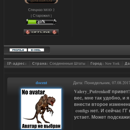
Спецназ MOD 2
[ Старожил ]
IP-адрес:
Страна:
Соединенные Штаты
Город:
New York
Да
docent
Дата: Понедельник, 07.08.201
Valery_Putrenkoff приве
вес, мне так удобно, и 
внести второе изменение 
configs нет. И сейчас Г
устает. Может подскажи