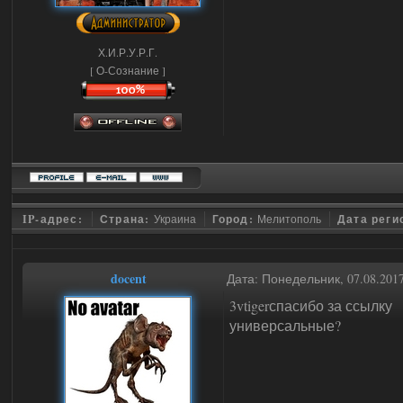
Х.И.Р.У.Р.Г.
[ О-Сознание ]
IP-адрес:
Страна:
Украина
Город:
Мелитополь
Дата реги
docent
Дата: Понедельник, 07.08.201
3vtigerспасибо за ссылку
универсальные?