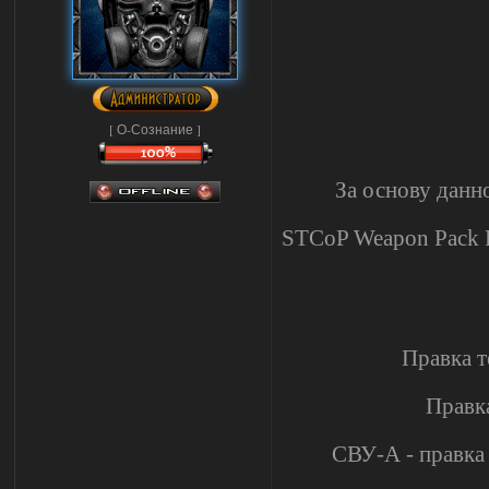
[ О-Сознание ]
За основу данн
STCoP Weapon Pack Fi
Правка т
Правк
СВУ-А - правка