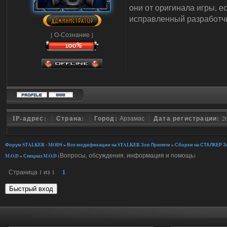
они от оригинала игры, е
исправленный разработчик
[ О-Сознание ]
IP-адрес:
Страна:
Город:
Арзамас
Дата регистрации:
2
Форум STALKER - MODS
»
Все модификации на STALKER Зов Припяти
»
Сборки на СТАЛКЕР Зо
(Вопросы, обсуждения, информация и помощь)
M.O.D
»
Спецназ M.O.D
Страница
1
из
1
1