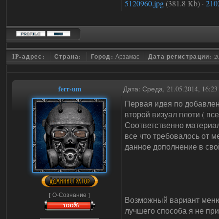
5120960.jpg
(381.8 Kb)
·
210
IP-адрес:
Страна:
Город:
Арзамас
Дата регистрации:
2
ferr-um
Дата: Среда, 21.05.2014, 16:2
Первая идея по добавлен
второй визуал плоти ( псе
Соответственно материал 
все что требовалось от м
данное дополнение в свой
[ О-Сознание ]
Возможный вариант меню 
лучшего способа я не пр