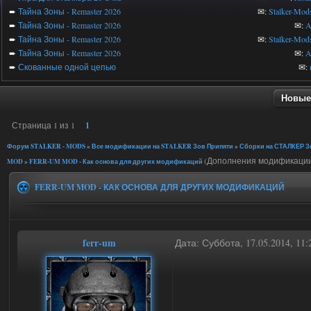
➨
Тайна Зоны - Remaster 2026
✉:
Stalker-Mod
➨
Тайна Зоны - Remaster 2026
✉:
A
➨
Тайна Зоны - Remaster 2026
✉:
Stalker-Mod
➨
Тайна Зоны - Remaster 2026
✉:
A
➨
Скованные одной цепью
✉:
Новые
Страница
1
из
1
1
Форум STALKER - MODS
»
Все модификации на STALKER Зов Припяти
»
Сборки на СТАЛКЕР Зо
(Дополнения модификации
MOD
»
FERR-UM MOD - Как основа для других модификаций
FERR-UM MOD - КАК ОСНОВА ДЛЯ ДРУГИХ МОДИФИКАЦИЙ
ferr-um
Дата: Суббота, 17.05.2014, 11