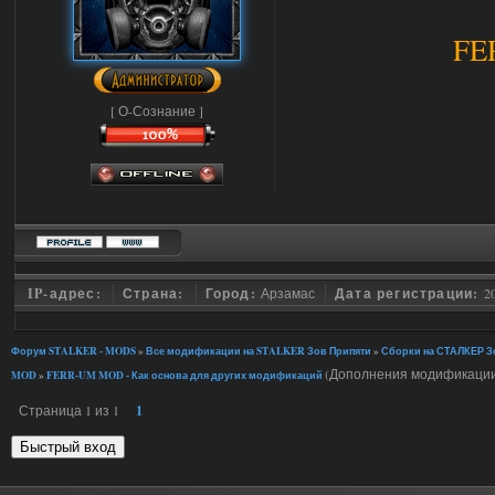
FE
[ О-Сознание ]
IP-адрес:
Страна:
Город:
Арзамас
Дата регистрации:
2
Форум STALKER - MODS
»
Все модификации на STALKER Зов Припяти
»
Сборки на СТАЛКЕР Зо
(Дополнения модификации
MOD
»
FERR-UM MOD - Как основа для других модификаций
Страница
1
из
1
1