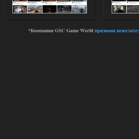
*Компания GSC Game World
признана нежелате