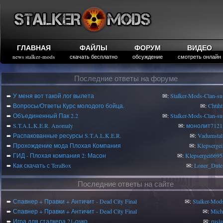
ГЛАВНАЯ
ФАЙЛЫ
ФОРУМ
ВИДЕО
news stalker-mods
скачать бесплатно
обсуждение
смотреть онлайн
Последние ответы на форуме
➨
У меня вот такой лог вылета
✉:
Stalker-Mods-Clan-su
➨
Вопросы/Ответы Курс молодого бойца.
✉:
Chtiht
➨
Объединенный Пак 2.2
✉:
Stalker-Mods-Clan-su
➨
S.T.A.L.K.E.R. Anomaly
✉:
монолит7121
➨
Распакованные ресурсы S.T.A.L.K.E.R.
✉:
Vadumstal
➨
Прохождение мода Плохая Компания
✉:
Klepsergei
➨
ГИД - Плохая компания 2: Масон
✉:
Klepsergei6695
➨
Как скачать с TeraBox
✉:
Loner_Dute
Последние ответы на сайте
➨
Спавнер + Правки + Античит - Dead City Final
✉:
Stalker-Mod
➨
Спавнер + Правки + Античит - Dead City Final
✉:
Mic
➨
Игра для сталкера 21-очко
✉:
rusl