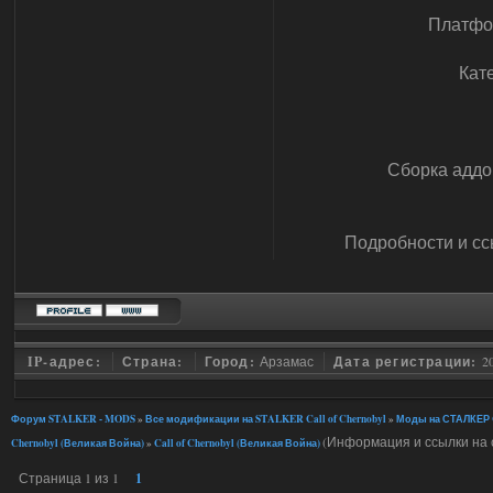
Платфо
Кат
Сборка аддо
Подробности и сс
IP-адрес:
Страна:
Город:
Арзамас
Дата регистрации:
2
Форум STALKER - MODS
»
Все модификации на STALKER Call of Chernobyl
»
Моды на СТАЛКЕР C
(Информация и ссылки на 
Chernobyl (Великая Война)
»
Call of Chernobyl (Великая Война)
Страница
1
из
1
1