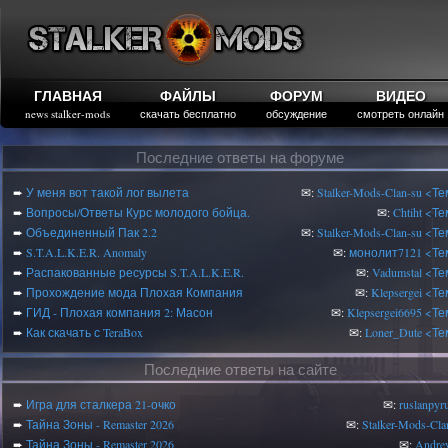
ГЛАВНАЯ
ФАЙЛЫ
ФОРУМ
ВИДЕО
news stalker-mods
скачать бесплатно
обсуждение
смотреть онлайн
Последние ответы на форуме
➨
У меня вот такой лог вылета
✉:
Stalker-Mods-Clan-su
<Те
➨
Вопросы/Ответы Курс молодого бойца.
✉:
Chtiht
<Те
➨
Объединенный Пак 2.2
✉:
Stalker-Mods-Clan-su
<Те
➨
S.T.A.L.K.E.R. Anomaly
✉:
монолит7121
<Те
➨
Распакованные ресурсы S.T.A.L.K.E.R.
✉:
Vadumstal
<Те
➨
Прохождение мода Плохая Компания
✉:
Klepsergei
<Те
➨
ГИД - Плохая компания 2: Масон
✉:
Klepsergei6695
<Те
➨
Как скачать с TeraBox
✉:
Loner_Dute
<Те
Последние ответы на сайте
➨
Игра для сталкера 21-очко
✉:
ruslanpyr
➨
Тайна Зоны - Remaster 2026
✉:
Stalker-Mods-Cla
➨
Тайна Зоны - Remaster 2026
✉:
Andre