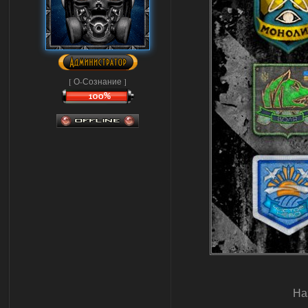
[ О-Сознание ]
На