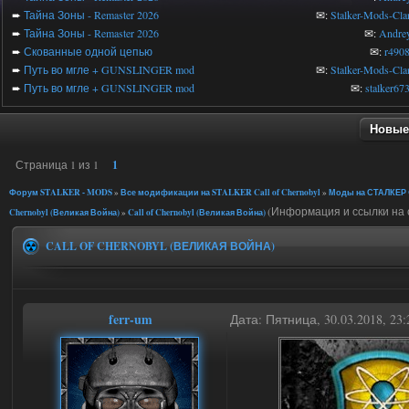
➨
Тайна Зоны - Remaster 2026
✉:
Stalker-Mods-Cla
➨
Тайна Зоны - Remaster 2026
✉:
Andre
➨
Скованные одной цепью
✉:
r490
➨
Путь во мгле + GUNSLINGER mod
✉:
Stalker-Mods-Cla
➨
Путь во мгле + GUNSLINGER mod
✉:
stalker67
Новые
Страница
1
из
1
1
Форум STALKER - MODS
»
Все модификации на STALKER Call of Chernobyl
»
Моды на СТАЛКЕР C
(Информация и ссылки на 
Chernobyl (Великая Война)
»
Call of Chernobyl (Великая Война)
CALL OF CHERNOBYL (ВЕЛИКАЯ ВОЙНА)
ferr-um
Дата: Пятница, 30.03.2018, 2