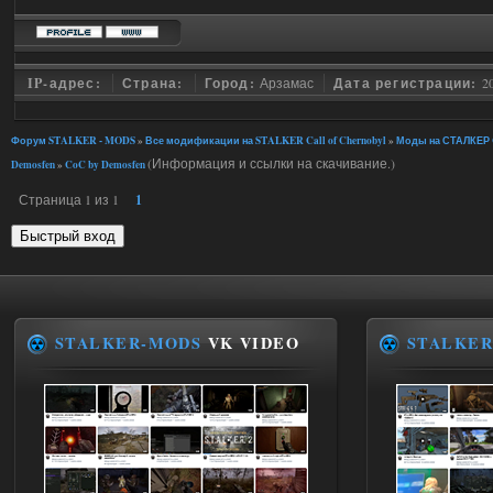
IP-адрес:
Страна:
Город:
Арзамас
Дата регистрации:
2
Форум STALKER - MODS
»
Все модификации на STALKER Call of Chernobyl
»
Моды на СТАЛКЕР C
(Информация и ссылки на скачивание.)
Demosfen
»
CoC by Demosfen
Страница
1
из
1
1
STALKER-MODS
VK VIDEO
STALKER