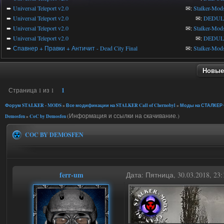
➨
Universal Teleport v2.0
✉:
Stalker-Mod
➨
Universal Teleport v2.0
✉:
DEDUL
➨
Universal Teleport v2.0
✉:
Stalker-Mod
➨
Universal Teleport v2.0
✉:
DEDUL
➨
Спавнер + Правки + Античит - Dead City Final
✉:
Stalker-Mod
Новые
Страница
1
из
1
1
Форум STALKER - MODS
»
Все модификации на STALKER Call of Chernobyl
»
Моды на СТАЛКЕР C
(Информация и ссылки на скачивание.)
Demosfen
»
CoC by Demosfen
COC BY DEMOSFEN
ferr-um
Дата: Пятница, 30.03.2018, 2