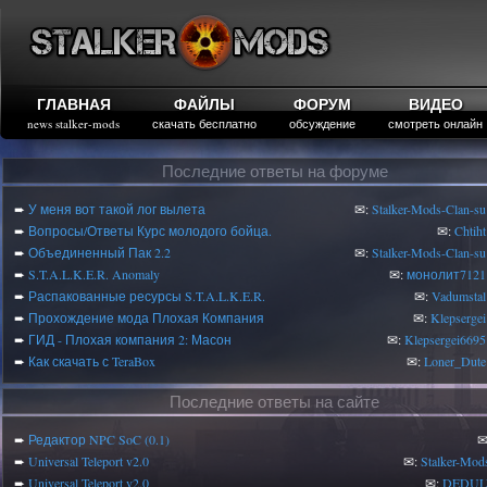
ГЛАВНАЯ
ФАЙЛЫ
ФОРУМ
ВИДЕО
news stalker-mods
скачать бесплатно
обсуждение
смотреть онлайн
Последние ответы на форуме
➨
У меня вот такой лог вылета
✉:
Stalker-Mods-Clan-su
➨
Вопросы/Ответы Курс молодого бойца.
✉:
Chtiht
➨
Объединенный Пак 2.2
✉:
Stalker-Mods-Clan-su
➨
S.T.A.L.K.E.R. Anomaly
✉:
монолит7121
➨
Распакованные ресурсы S.T.A.L.K.E.R.
✉:
Vadumstal
➨
Прохождение мода Плохая Компания
✉:
Klepsergei
➨
ГИД - Плохая компания 2: Масон
✉:
Klepsergei6695
➨
Как скачать с TeraBox
✉:
Loner_Dute
Последние ответы на сайте
➨
Редактор NPC SoC (0.1)
✉
➨
Universal Teleport v2.0
✉:
Stalker-Mod
➨
Universal Teleport v2.0
✉:
DEDUL