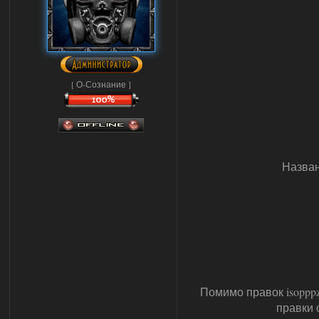
[ О-Сознание ]
Названи
Помимо правок isoppp
правки 