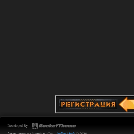
Developed By
Адаптация из Joomla в uCoz -
Stalker-Mods
© 2026