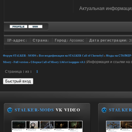
Актуальная информация
IP-адрес:
Страна:
Город:
Арзамас
Дата регистрации:
2
Форум STALKER - MODS
»
Все модификации на STALKER Call of Chernobyl
»
Моды на СТАЛКЕР C
(Информация и ссылки на с
Misery - Full version
»
Сборка Call of Misery 1.0d от isopppzo v.0.1
Страница
1
из
1
1
STALKER-MODS
VK VIDEO
STALKER