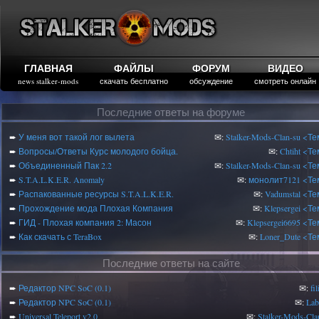
ГЛАВНАЯ
ФАЙЛЫ
ФОРУМ
ВИДЕО
news stalker-mods
скачать бесплатно
обсуждение
смотреть онлайн
Последние ответы на форуме
➨
У меня вот такой лог вылета
✉:
Stalker-Mods-Clan-su
<Те
➨
Вопросы/Ответы Курс молодого бойца.
✉:
Chtiht
<Те
➨
Объединенный Пак 2.2
✉:
Stalker-Mods-Clan-su
<Те
➨
S.T.A.L.K.E.R. Anomaly
✉:
монолит7121
<Те
➨
Распакованные ресурсы S.T.A.L.K.E.R.
✉:
Vadumstal
<Те
➨
Прохождение мода Плохая Компания
✉:
Klepsergei
<Те
➨
ГИД - Плохая компания 2: Масон
✉:
Klepsergei6695
<Те
➨
Как скачать с TeraBox
✉:
Loner_Dute
<Те
Последние ответы на сайте
➨
Редактор NPC SoC (0.1)
✉:
fi
➨
Редактор NPC SoC (0.1)
✉:
Lab
➨
Universal Teleport v2.0
✉:
Stalker-Mods-Cla