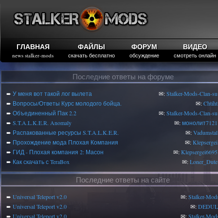
ГЛАВНАЯ
ФАЙЛЫ
ФОРУМ
ВИДЕО
news stalker-mods
скачать бесплатно
обсуждение
смотреть онлайн
Последние ответы на форуме
➨
У меня вот такой лог вылета
✉:
Stalker-Mods-Clan-su
➨
Вопросы/Ответы Курс молодого бойца.
✉:
Chtiht
➨
Объединенный Пак 2.2
✉:
Stalker-Mods-Clan-su
➨
S.T.A.L.K.E.R. Anomaly
✉:
монолит7121
➨
Распакованные ресурсы S.T.A.L.K.E.R.
✉:
Vadumstal
➨
Прохождение мода Плохая Компания
✉:
Klepsergei
➨
ГИД - Плохая компания 2: Масон
✉:
Klepsergei6695
➨
Как скачать с TeraBox
✉:
Loner_Dute
Последние ответы на сайте
➨
Universal Teleport v2.0
✉:
Stalker-Mod
➨
Universal Teleport v2.0
✉:
DEDUL
➨
Universal Teleport v2.0
✉:
Stalker-Mod