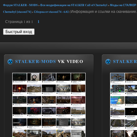
Форум STALKER - MODS
»
Все модификации на STALKER Call of Chernobyl
»
Моды на СТАЛКЕР C
(Информация и ссылки на скачивание.
Chernobyl [stason174]
»
Сборка от stason174 - 6.02
Страница
1
из
1
1
STALKER-MODS
VK VIDEO
STALKER