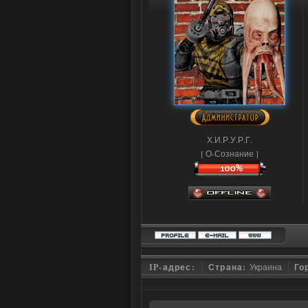
Х.И.Р.У.Р.Г.
[ О-Сознание ]
IP-адрес:
Страна:
Украина
Го