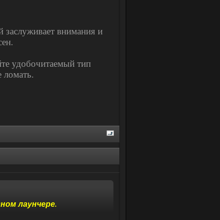
й заслуживает внимания и
сен.
уйте удобочитаемый тип
е ломать.
дном лаунчере.