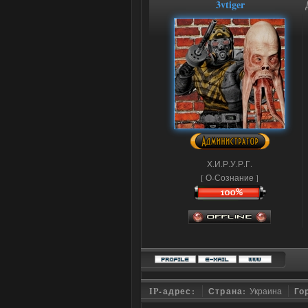
3vtiger
Х.И.Р.У.Р.Г.
[ О-Сознание ]
IP-адрес:
Страна:
Украина
Го