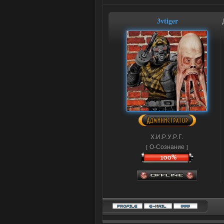
3vtiger
Х.И.Р.У.Р.Г.
[ О-Сознание ]