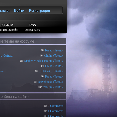
такты
Войти
Регистрация
ход
СТИЛИ
RSS
енить дизайн
лента news
е темы на форуме
✉:
Рыж
<Тема>
о бойца.
✉:
Chtiht
<Тема>
✉:
Stalker-Mods-Clan-su
<Тема>
✉:
Рыж
<Тема>
oir
✉:
_Елена_
<Тема>
✉:
Рыж
<Тема>
✉:
activeboost
<Тема>
✉:
ferr-um
<Тема>
файлы на сайте
✉:
0 Comments
✉:
1 Comments
✉:
1 Comments