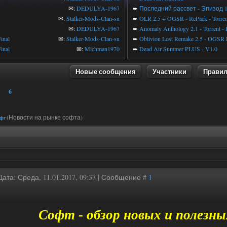
✉:
DEDULYA-1967
➨
Последний рассвет - Эпизод 
✉:
Stalker-Mods-Clan-su
➨
OLR 2.5 + OGSR - RePack - Torren
✉:
DEDULYA-1967
➨
Anomaly Anthology 2.1 - Torrent -
inal
✉:
Stalker-Mods-Clan-su
➨
Oblivion Lost Remake 2.5 - OGSR 
inal
✉:
Michman1970
➨
Dead Air Summer PLUS - V1.0
Новые сообщения
Участники
Прави
6
(Новости на рынке софта)
фт
Дата: Среда, 11.01.2017, 09:37 | Сообщение #
1
Софт - обзор новых и полезн