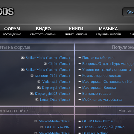
Кон
Вы
ФОРУМ
ВИДЕО
КНИГИ
МУЗЫКА
обсуждение
смотреть онлайн
читать онлайн
слушать онлайн
см
еты на форуме
Популярны
✉:
Stalker-Mods-Clan-su
<Тема>
➨
Пикник на обочине
✉:
Chtiht
<Тема>
➨
Вопросы/Ответы Курс молодог
✉:
Stalker-Mods-Clan-su
<Тема>
➨
У меня вот такой лог вылета
✉:
монолит7121
<Тема>
➨
Компьютерное железо
✉:
Vadumstal
<Тема>
➨
Мастерская Фотошопа от Konv
✉:
Klepsergei
<Тема>
➨
Мастерская Велеса
✉:
Klepsergei6695
<Тема>
➨
Бытовые товары
✉:
Loner_Dute
<Тема>
➨
Мобильные устройства
веты на сайте
Новые 
✉:
Stalker-Mods-Clan-su
➨
OGSR Flora Overhaul
✉:
DEDULYA-1967
➨
Скованные одной цепью
✉:
Stalker-Mods-Clan-su
➨
Dead Air: Refined