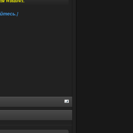
я Windows.
йтесь.]