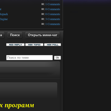
1
✉:
1 Comments
t
✉:
0 Comments
 Repack
✉:
0 Comments
Engine
✉:
3 Comments
✉:
1 Comments
ла
Поиск
Открыть мини-чат
ых программ