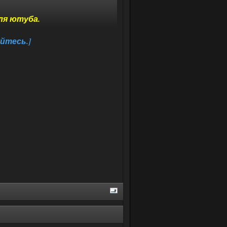
ля ютуба.
йтесь.]