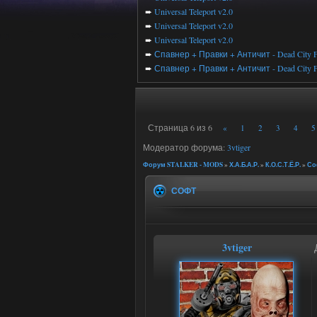
➨
Universal Teleport v2.0
➨
Universal Teleport v2.0
➨
Universal Teleport v2.0
➨
Спавнер + Правки + Античит - Dead City F
➨
Спавнер + Правки + Античит - Dead City F
Страница
6
из
6
«
1
2
3
4
5
Модератор форума:
3vtiger
Форум STALKER - MODS
»
Х.А.Б.А.Р.
»
К.О.С.Т.Ё.Р.
»
Со
СОФТ
3vtiger