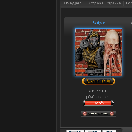
IP-адрес:
Страна:
Украина
Го
3vtiger
Х.И.Р.У.Р.Г.
[ О-Сознание ]