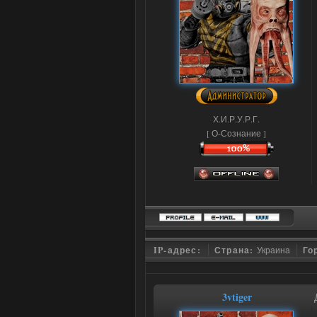
Х.И.Р.У.Р.Г.
[ О-Сознание ]
IP-адрес:
Страна:
Украина
Го
3vtiger