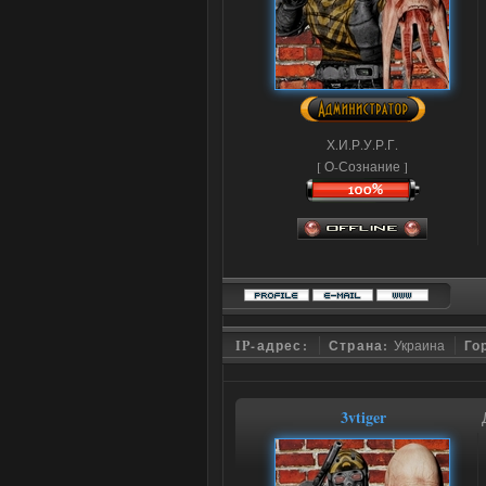
Х.И.Р.У.Р.Г.
[ О-Сознание ]
IP-адрес:
Страна:
Украина
Го
3vtiger