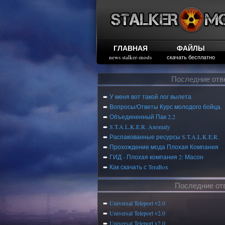
ГЛАВНАЯ
ФАЙЛЫ
news stalker-mods
скачать бесплатно
Последние отв
➨
У меня вот такой лог вылета
➨
Вопросы/Ответы Курс молодого бойца.
➨
Объединенный Пак 2.2
➨
S.T.A.L.K.E.R. Anomaly
➨
Распакованные ресурсы S.T.A.L.K.E.R.
➨
Прохождение мода Плохая Компания
➨
ГИД - Плохая компания 2: Масон
➨
Как скачать с TeraBox
Последние от
➨
Universal Teleport v2.0
➨
Universal Teleport v2.0
➨
Universal Teleport v2.0