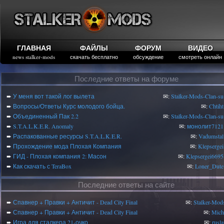
ГЛАВНАЯ
ФАЙЛЫ
ФОРУМ
ВИДЕО
news stalker-mods
скачать бесплатно
обсуждение
смотреть онлайн
Последние ответы на форуме
➨
У меня вот такой лог вылета
✉:
Stalker-Mods-Clan-su
➨
Вопросы/Ответы Курс молодого бойца.
✉:
Chtiht
➨
Объединенный Пак 2.2
✉:
Stalker-Mods-Clan-su
➨
S.T.A.L.K.E.R. Anomaly
✉:
монолит7121
➨
Распакованные ресурсы S.T.A.L.K.E.R.
✉:
Vadumstal
➨
Прохождение мода Плохая Компания
✉:
Klepsergei
➨
ГИД - Плохая компания 2: Масон
✉:
Klepsergei6695
➨
Как скачать с TeraBox
✉:
Loner_Dute
Последние ответы на сайте
➨
Спавнер + Правки + Античит - Dead City Final
✉:
Stalker-Mod
➨
Спавнер + Правки + Античит - Dead City Final
✉:
Mic
➨
Игра для сталкера 21-очко
✉:
rusl