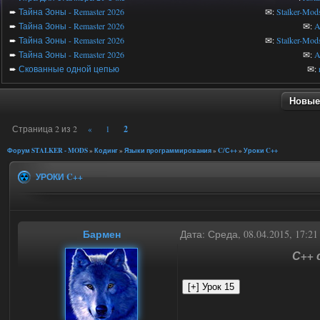
➨
Тайна Зоны - Remaster 2026
✉:
Stalker-Mod
➨
Тайна Зоны - Remaster 2026
✉:
A
➨
Тайна Зоны - Remaster 2026
✉:
Stalker-Mod
➨
Тайна Зоны - Remaster 2026
✉:
A
➨
Скованные одной цепью
✉:
Новые
Страница
2
из
2
2
«
1
Форум STALKER - MODS
»
Кодинг
»
Языки программирования
»
C/С++
»
Уроки C++
УРОКИ C++
Бармен
Дата: Среда, 08.04.2015, 17:2
С++ 