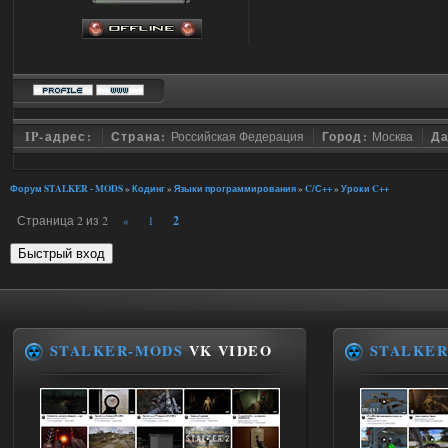
IP-адрес:
Страна:
Российская Федерация
Город:
Москва
Да
Форум STALKER - MODS
»
Кодинг
»
Языки программирования
»
C/С++
»
Уроки C++
Страница
2
из
2
2
«
1
STALKER-MODS
VK VIDEO
STALKER