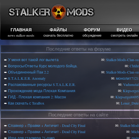
ГЛАВНАЯ
ФАЙЛЫ
ФОРУМ
ВИДЕО
news stalker-mods
скачать бесплатно
обсуждение
смотреть онлайн
Последние ответы на форуме
➨
У меня вот такой лог вылета
✉:
Stalker-Mods-Clan-su
➨
Вопросы/Ответы Курс молодого бойца.
✉:
Chtiht
➨
Объединенный Пак 2.2
✉:
Stalker-Mods-Clan-su
➨
S.T.A.L.K.E.R. Anomaly
✉:
монолит7121
➨
Распакованные ресурсы S.T.A.L.K.E.R.
✉:
Vadumstal
➨
Прохождение мода Плохая Компания
✉:
Klepsergei
➨
ГИД - Плохая компания 2: Масон
✉:
Klepsergei6695
➨
Как скачать с TeraBox
✉:
Loner_Dute
Последние ответы на сайте
➨
Спавнер + Правки + Античит - Dead City Final
✉:
Stalker-Mod
➨
Спавнер + Правки + Античит - Dead City Final
✉:
Mic
➨
Игра для сталкера 21-очко
✉:
rusl