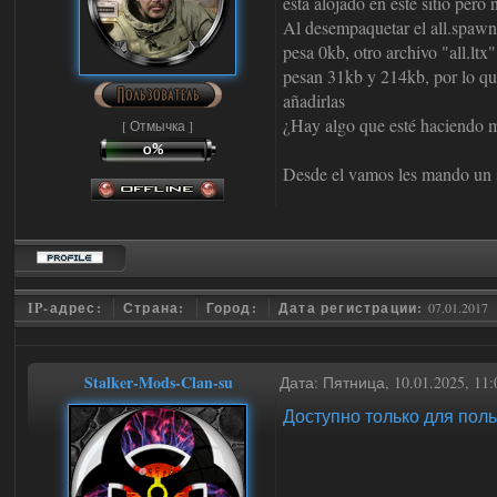
está alojado en este sitio pero 
Al desempaquetar el all.spawn
pesa 0kb, otro archivo "all.ltx
pesan 31kb y 214kb, por lo qu
añadirlas
¿Hay algo que esté haciendo 
[ Отмычка ]
Desde el vamos les mando un s
IP-адрес:
Страна:
Город:
Дата регистрации:
07.01.2017
Stalker-Mods-Clan-su
Дата: Пятница, 10.01.2025, 1
Доступно только для пол