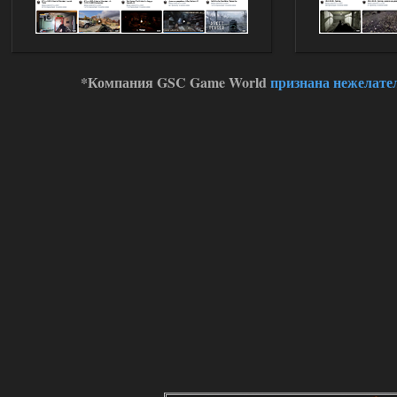
*Компания GSC Game World
признана нежелате