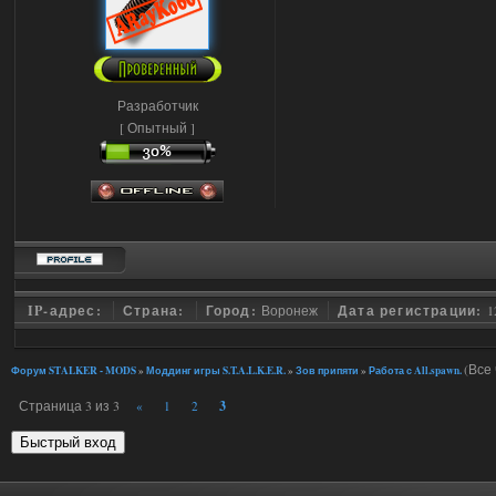
Разработчик
[ Опытный ]
IP-адрес:
Страна:
Город:
Воронеж
Дата регистрации:
1
(Все 
Форум STALKER - MODS
»
Моддинг игры S.T.A.L.K.E.R.
»
Зов припяти
»
Работа с All.spawn.
Страница
3
из
3
3
«
1
2