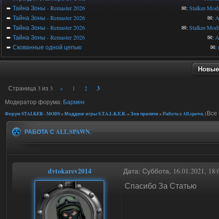
➨
Тайна Зоны - Remaster 2026
✉:
Stalker-Mod
➨
Тайна Зоны - Remaster 2026
✉:
A
➨
Тайна Зоны - Remaster 2026
✉:
Stalker-Mod
➨
Тайна Зоны - Remaster 2026
✉:
A
➨
Скованные одной цепью
✉:
Новые
Страница
3
из
3
3
«
1
2
Модератор форума:
Бармен
(Все 
Форум STALKER - MODS
»
Моддинг игры S.T.A.L.K.E.R.
»
Зов припяти
»
Работа с All.spawn.
РАБОТА С ALL.SPAWN.
dvtokarev2014
Дата: Суббота, 16.01.2021, 18
Спасибо За Статью