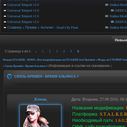
➨
Universal Teleport v2.0
✉:
Stalker-Mod
➨
Universal Teleport v2.0
✉:
DEDUL
➨
Universal Teleport v2.0
✉:
Stalker-Mod
➨
Universal Teleport v2.0
✉:
DEDUL
➨
Спавнер + Правки + Античит - Dead City Final
✉:
Stalker-Mod
Новые
Страница
6
из
6
6
«
1
2
3
4
5
Форум STALKER - MODS
»
Все модификации на STALKER Зов Припяти
»
Моды на СТАЛКЕР Зов
(Информация и ссылки на скачивание.)
»
Связь Времён - Время Альянса 3
СВЯЗЬ ВРЕМЁН - ВРЕМЯ АЛЬЯНСА 3
_Елена_
Дата: Вторник, 27.09.2016, 08
Название модификации:
Платформа:
S.T.A.L.K.E.
Необходимый патч:
1.6.0.
Офф. сайт разработчика: