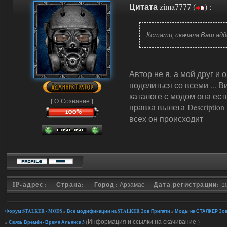
Цитата
zima7777
(
)
:
Кстати, скачала Ваш адд
Автор не я, а мой друг и 
поделиться со всеми ... 
каталоге с модом она ест
[ О-Сознание ]
правка вылета Description : t
всех он происходит
IP-адрес:
Страна:
Город:
Арзамас
Дата регистрации:
2
Форум STALKER - MODS
»
Все модификации на STALKER Зов Припяти
»
Моды на СТАЛКЕР Зов
(Информация и ссылки на скачивание.)
»
Связь Времён - Время Альянса 3