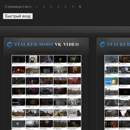
Страница
6
из
6
6
«
1
2
3
4
5
STALKER-MODS
VK VIDEO
STALKER