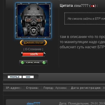
Цитата
zima7777
(
)
:
Не смогла зайти в БТР по
там в описании что-то про
то манипуляции надо сдел
объяснит суть насчет БТР
[ О-Сознание ]
IP-адрес:
Страна:
Город:
Арзамас
Дата регистрации:
2
zima7777
Дата: Понедельник, 29.01.201