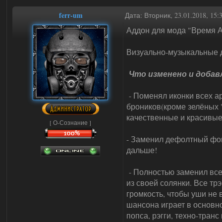
ferr-um
Дата: Вторник, 23.01.2018, 15
Аддон для мода "Время А
Визуально-музыкальные 
Что изменено и добав
- Поменял иконки всех а
броников(кроме зелёных 
качественные и красивые
[ О-Сознание ]
- Заменил дефолтный фона
дальше!
- Полностью заменил все
из своей солянки. Все т
громкость, чтобы уши не 
шансона играет в основно
попса, рэгги, техно-тран