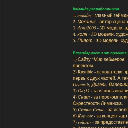
Команда разработчиков:
1.
makdm
- главный геймди
2.
Механик
- автор сценар
3.
denis2000
- 3D модели, 
4.
коля
- 3D модели, худож
5.
Пилот
- 3D модели, ху
Благодарности от проекта:
1) Сайту
"Мир геймеров"
проектом.
2) Russibic - основателю
первых двух частей. А та
Geonezis, Дизель, Валери
3)
Gaz1k
- за использован
4)
Скат
- за перекомпил
Окрестности Лиманска.
5)
Cromm Cruac
- за испол
6)
Konvoir
- за концепт-ар
7)
volazar
- за предоставл