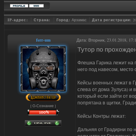
IP-адрес:
Страна:
Город:
Арзамас
Дата регистрации:
2
ferr-um
Дата: Вторник, 23.01.2018, 17
Тутор по прохожде
Флешка Гарика лежит на п
него под навесом, место
Кейсы военных лежат в Гр
слева от дома Зулуса) и 
который если зайти от во
попрятана в щитки, Гради
[ О-Сознание ]
Кейсы Контры лежат:
Дальняя от Градирни по 
если идти от Градирни), К