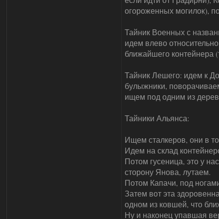
огороженных могилок), п
Тайник Военных с назван
идем влево относительно 
ближайшего контейнера (т
Тайник Лешего: идем к Д
булыжники, поворачиваемс
ищем под одним из деревь
Тайники Альянса:
Ищем сталкеров, они в то
Идем на склад контейнеро
Потом гусеница, это у на
сторону Янова, лутаем.
Потом Капачи, под ногами
Затем вот эта здоровенна
одном из ковшей, что бли
Ну и наконец упавшая вер