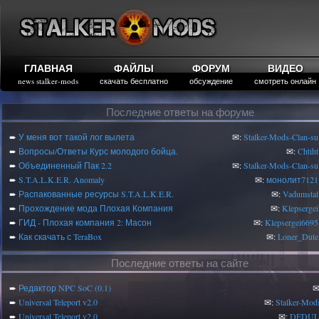
ГЛАВНАЯ
ФАЙЛЫ
ФОРУМ
ВИДЕО
news stalker-mods
скачать бесплатно
обсуждение
смотреть онлайн
Последние ответы на форуме
➨
У меня вот такой лог вылета
✉:
Stalker-Mods-Clan-su
➨
Вопросы/Ответы Курс молодого бойца.
✉:
Chtiht
➨
Объединенный Пак 2.2
✉:
Stalker-Mods-Clan-su
➨
S.T.A.L.K.E.R. Anomaly
✉:
монолит7121
➨
Распакованные ресурсы S.T.A.L.K.E.R.
✉:
Vadumstal
➨
Прохождение мода Плохая Компания
✉:
Klepsergei
➨
ГИД - Плохая компания 2: Масон
✉:
Klepsergei6695
➨
Как скачать с TeraBox
✉:
Loner_Dute
Последние ответы на сайте
➨
Редактор NPC SoC (0.1)
✉
➨
Universal Teleport v2.0
✉:
Stalker-Mod
➨
Universal Teleport v2.0
✉:
DEDUL