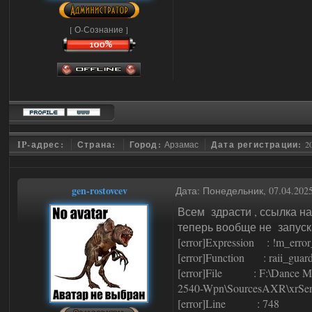
[ О-Сознание ]
IP-адрес:
Страна:
Город:
Арзамас
Дата регистрации:
2
gen-rostovcev
Дата: Понедельник, 07.04.202
Всем здрасти , ссылка на
теперь вообще не запус
[error]Expression : !m_erro
[error]Function : raii_guard
[error]File : F:\Dance Man
2540-Wpn\SourcesAXR\xrServer
[error]Line : 748