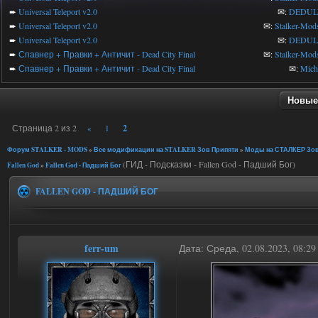
➨
Universal Teleport v2.0
✉:
DEDUL
➨
Universal Teleport v2.0
✉:
Stalker-Mod
➨
Universal Teleport v2.0
✉:
DEDUL
➨
Спавнер + Правки + Античит - Dead City Final
✉:
Stalker-Mod
➨
Спавнер + Правки + Античит - Dead City Final
✉:
Mic
Новые
Страница
2
из
2
2
«
1
Форум STALKER - MODS
»
Все модификации на STALKER Зов Припяти
»
Моды на СТАЛКЕР Зов
(ГИД - Подсказки - Fallen God - Падший Бог)
Fallen God
»
Fallen God - Падший Бог
FALLEN GOD - ПАДШИЙ БОГ
ferr-um
Дата: Среда, 02.08.2023, 08:2