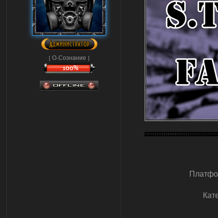
[ О-Сознание ]
Платфо
Кат