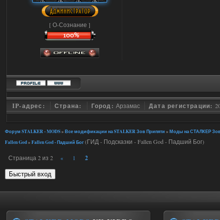
[ О-Сознание ]
IP-адрес:
Страна:
Город:
Арзамас
Дата регистрации:
2
Форум STALKER - MODS
»
Все модификации на STALKER Зов Припяти
»
Моды на СТАЛКЕР Зов
(ГИД - Подсказки - Fallen God - Падший Бог)
Fallen God
»
Fallen God - Падший Бог
Страница
2
из
2
2
«
1