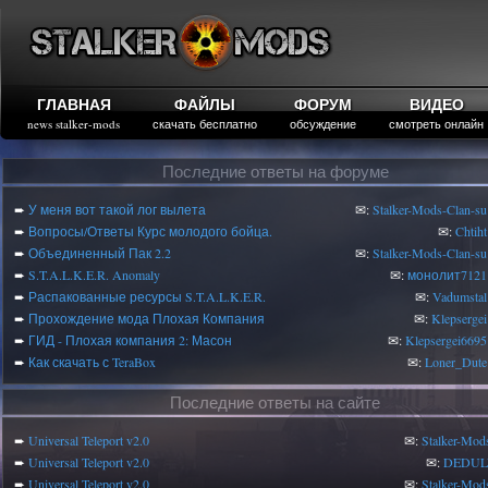
ГЛАВНАЯ
ФАЙЛЫ
ФОРУМ
ВИДЕО
news stalker-mods
скачать бесплатно
обсуждение
смотреть онлайн
Последние ответы на форуме
➨
У меня вот такой лог вылета
✉:
Stalker-Mods-Clan-su
➨
Вопросы/Ответы Курс молодого бойца.
✉:
Chtiht
➨
Объединенный Пак 2.2
✉:
Stalker-Mods-Clan-su
➨
S.T.A.L.K.E.R. Anomaly
✉:
монолит7121
➨
Распакованные ресурсы S.T.A.L.K.E.R.
✉:
Vadumstal
➨
Прохождение мода Плохая Компания
✉:
Klepsergei
➨
ГИД - Плохая компания 2: Масон
✉:
Klepsergei6695
➨
Как скачать с TeraBox
✉:
Loner_Dute
Последние ответы на сайте
➨
Universal Teleport v2.0
✉:
Stalker-Mod
➨
Universal Teleport v2.0
✉:
DEDUL
➨
Universal Teleport v2.0
✉:
Stalker-Mod