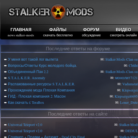
ГЛАВНАЯ
ФАЙЛЫ
ФОРУМ
ВИДЕО
news stalker-mods
скачать бесплатно
обсуждение
смотреть онлайн
Последние ответы на форуме
➨
У меня вот такой лог вылета
✉:
Stalker-Mods-Clan-su
➨
Вопросы/Ответы Курс молодого бойца.
✉:
Chtiht
➨
Объединенный Пак 2.2
✉:
Stalker-Mods-Clan-su
➨
S.T.A.L.K.E.R. Anomaly
✉:
монолит7121
➨
Распакованные ресурсы S.T.A.L.K.E.R.
✉:
Vadumstal
➨
Прохождение мода Плохая Компания
✉:
Klepsergei
➨
ГИД - Плохая компания 2: Масон
✉:
Klepsergei6695
➨
Как скачать с TeraBox
✉:
Loner_Dute
Последние ответы на сайте
➨
Universal Teleport v2.0
✉:
Stalker-Mod
➨
Universal Teleport v2.0
✉:
DEDUL
➨
Спавнер + Правки + Античит - Dead City Final
✉:
Stalker-Mod