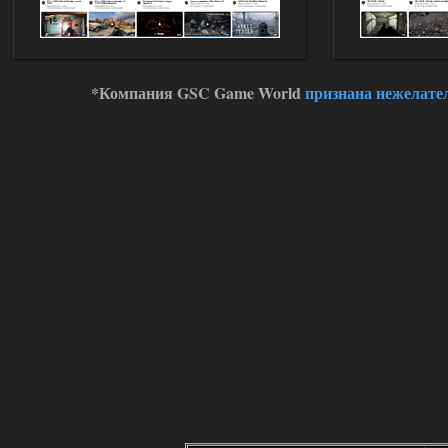
*Компания GSC Game World
признана нежелате