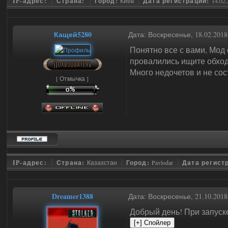
IP-адрес:
Страна:
Город:
Киев
Дата регистрации:
14.02
Кащей5280
Дата: Воскресенье, 18.02.201
Понятно все с вами, Мод 
провалились ищите обход
Много недочетов и не сос
[ Отмычка ]
IP-адрес:
Страна:
Казахстан
Город:
Pavlodar
Дата регист
Dreamer1388
Дата: Воскресенье, 21.10.201
Добрый день! При запуск