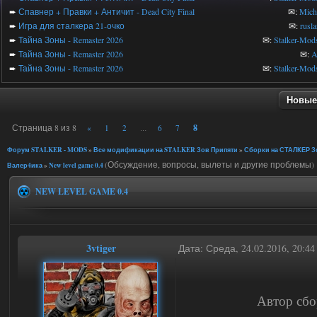
➨
Спавнер + Правки + Античит - Dead City Final
✉:
Mic
➨
Игра для сталкера 21-очко
✉:
rusl
➨
Тайна Зоны - Remaster 2026
✉:
Stalker-Mod
➨
Тайна Зоны - Remaster 2026
✉:
A
➨
Тайна Зоны - Remaster 2026
✉:
Stalker-Mod
Новые
Страница
8
из
8
8
«
1
2
6
7
…
Форум STALKER - MODS
»
Все модификации на STALKER Зов Припяти
»
Сборки на СТАЛКЕР Зо
(Обсуждение, вопросы, вылеты и другие проблемы)
Валер4ика
»
New level game 0.4
NEW LEVEL GAME 0.4
3vtiger
Дата: Среда, 24.02.2016, 20:4
Автор сбо