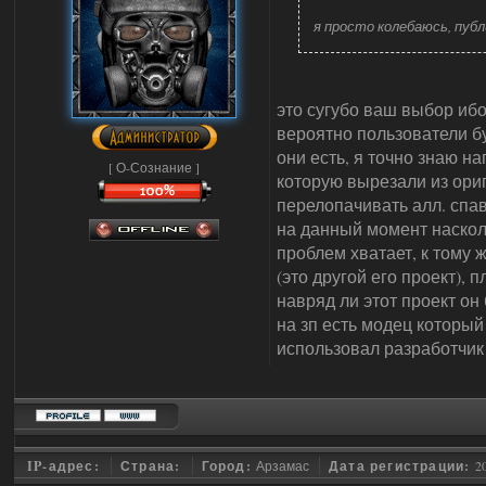
я просто колебаюсь, пуб
это сугубо ваш выбор ибо
вероятно пользователи бу
они есть, я точно знаю н
[ О-Сознание ]
которую вырезали из ориг
перелопачивать алл. спав
на данный момент наскол
проблем хватает, к тому 
(это другой его проект), 
навряд ли этот проект он 
на зп есть модец который
использовал разработчик .
IP-адрес:
Страна:
Город:
Арзамас
Дата регистрации:
2