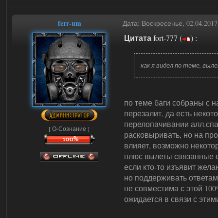
ferr-um
Дата: Воскресенье, 02.04.201
Цитата
fort-777
(
)
:
как я видел по теме, выле
по теме баги собраны с 
перезалит, да есть некот
перелопачивании алл.спав
[ О-Сознание ]
расковыривать, но на пр
влияет, возможно некото
плюс вылеты связанные с
если кто-то изъявит жела
но поддерживать ответами
не совместима с этой 100%
ожидается в связи с этим