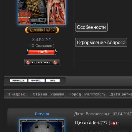
Особенности
Х.И.Р.У.Р.Г.
Оформление вопроса
[ О-Сознание ]
IP-адрес:
Страна:
Украина
Город:
Мелитополь
Дата реги
ferr-um
Дата: Воскресенье, 02.04.201
Цитата
fort-777
(
)
: