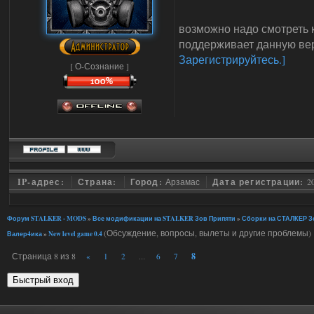
возможно надо смотреть к
поддерживает данную вер
Зарегистрируйтесь.]
[ О-Сознание ]
IP-адрес:
Страна:
Город:
Арзамас
Дата регистрации:
2
Форум STALKER - MODS
»
Все модификации на STALKER Зов Припяти
»
Сборки на СТАЛКЕР Зо
(Обсуждение, вопросы, вылеты и другие проблемы)
Валер4ика
»
New level game 0.4
Страница
8
из
8
8
«
1
2
6
7
…