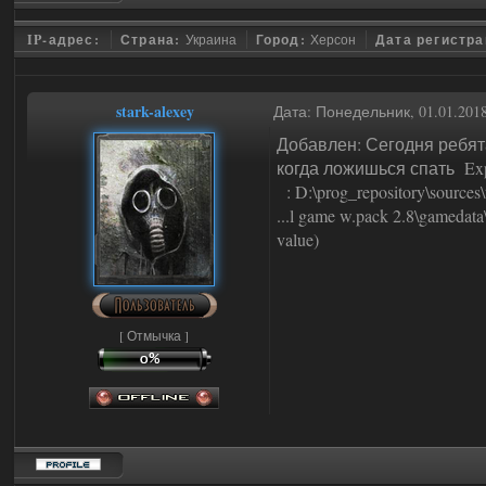
IP-адрес:
Страна:
Украина
Город:
Херсон
Дата регистр
stark-alexey
Дата: Понедельник, 01.01.201
Добавлен: Сегодня ребят
когда ложишься спать Expr
: D:\prog_repository\sources
...l game w.pack 2.8\gamedata\sc
value)
[ Отмычка ]