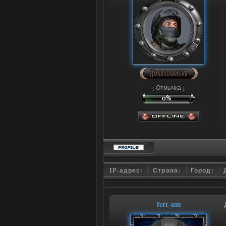
[ Отмычка ]
IP-адрес:
Страна:
Город:
ferr-um