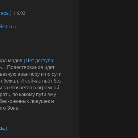
есь.]
1.6.02
йтесь.]
тора модов
[Нет доступа.
.]
. Повествование идет
ьезную авантюру и по сути
н бежал. И сейчас пьёт без
и заключается в огромной
рать, по какому пути ему
, бесконечных ловушек и
го Зона.
ь.]