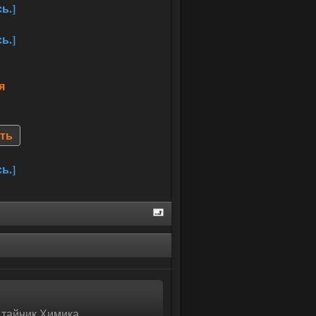
ь.]
ь.]
ия
уть
ь.]
е тайник Химика