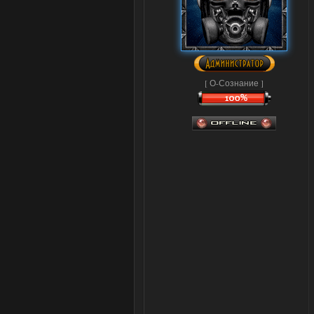
[ О-Сознание ]