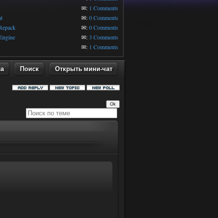
1
✉:
1 Comments
t
✉:
0 Comments
 Repack
✉:
0 Comments
Engine
✉:
3 Comments
✉:
1 Comments
ла
Поиск
Открыть мини-чат