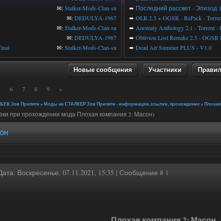
✉:
Stalker-Mods-Clan-su
➨
Последний рассвет - Эпизод 
✉:
DEDULYA-1967
➨
OLR 2.5 + OGSR - RePack - Torren
✉:
Stalker-Mods-Clan-su
➨
Anomaly Anthology 2.1 - Torrent -
✉:
DEDULYA-1967
➨
Oblivion Lost Remake 2.5 - OGSR 
inal
✉:
Stalker-Mods-Clan-su
➨
Dead Air Summer PLUS - V1.0
Новые сообщения
Участники
Прави
6
7
8
9
»
KER Зов Припяти
»
Моды на СТАЛКЕР Зов Припяти - информация, ссылки, прохождение
»
Плохая
зки при прохождении мода Плохая компания 2: Масон)
СОН
Дата: Воскресенье, 07.11.2021, 15:35 | Сообщение #
1
Плохая компания 2: Масон