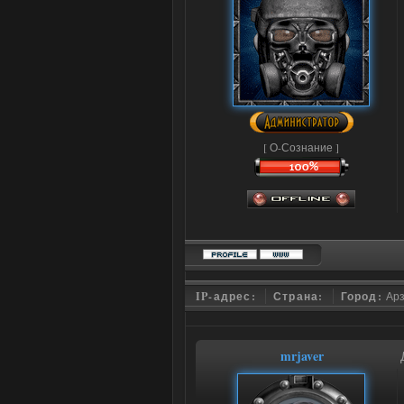
[ О-Сознание ]
IP-адрес:
Страна:
Город:
Ар
mrjaver