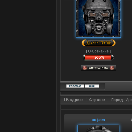
[ О-Сознание ]
IP-адрес:
Страна:
Город:
Ар
mrjaver