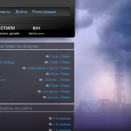
такты
Войти
Регистрация
ход
СТИЛИ
RSS
енить дизайн
лента news
е темы на форуме
✉:
Рыж
<Тема>
о бойца.
✉:
Chtiht
<Тема>
✉:
Stalker-Mods-Clan-su
<Тема>
✉:
Рыж
<Тема>
oir
✉:
_Елена_
<Тема>
✉:
Рыж
<Тема>
✉:
activeboost
<Тема>
✉:
ferr-um
<Тема>
файлы на сайте
✉:
0 Comments
✉:
1 Comments
✉:
1 Comments