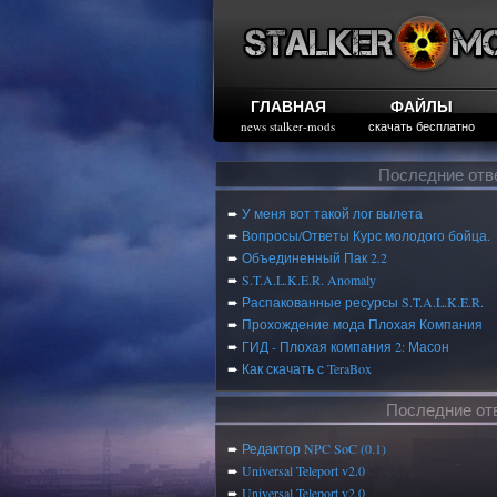
ГЛАВНАЯ
ФАЙЛЫ
news stalker-mods
скачать бесплатно
Последние отв
➨
У меня вот такой лог вылета
➨
Вопросы/Ответы Курс молодого бойца.
➨
Объединенный Пак 2.2
➨
S.T.A.L.K.E.R. Anomaly
➨
Распакованные ресурсы S.T.A.L.K.E.R.
➨
Прохождение мода Плохая Компания
➨
ГИД - Плохая компания 2: Масон
➨
Как скачать с TeraBox
Последние от
➨
Редактор NPC SoC (0.1)
➨
Universal Teleport v2.0
➨
Universal Teleport v2.0