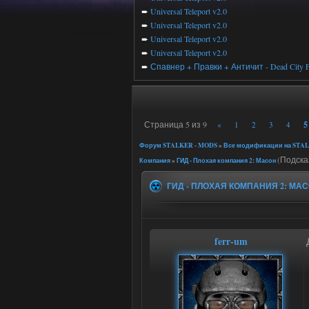
➨
Universal Teleport v2.0
➨
Universal Teleport v2.0
➨
Universal Teleport v2.0
➨
Universal Teleport v2.0
➨
Спавнер + Правки + Античит - Dead City F
Страница
5
из
9
5
«
1
2
3
4
Форум STALKER - MODS
»
Все модификации на STAL
(Подска
Компания
»
ГИД - Плохая компания 2: Масон
ГИД - ПЛОХАЯ КОМПАНИЯ 2: МА
ferr-um