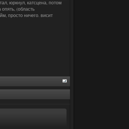
тал, юркнул, катсцена, потом
 опять, (область
м, просто ничего. висит