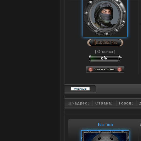
[ Отмычка ]
IP-адрес:
Страна:
Город:
ferr-um