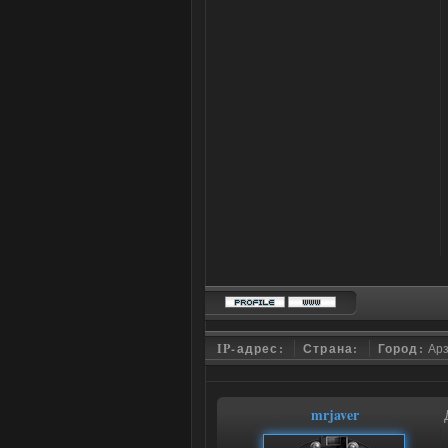
IP-адрес:
Страна:
Город:
Ар
mrjaver