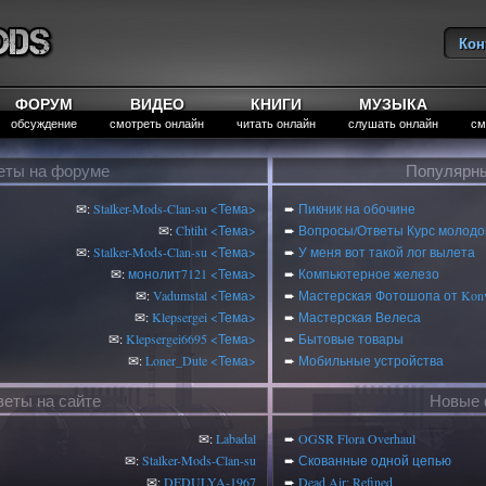
Кон
Вы
ФОРУМ
ВИДЕО
КНИГИ
МУЗЫКА
обсуждение
смотреть онлайн
читать онлайн
слушать онлайн
см
еты на форуме
Популярны
✉:
Stalker-Mods-Clan-su
<Тема>
➨
Пикник на обочине
✉:
Chtiht
<Тема>
➨
Вопросы/Ответы Курс молодог
✉:
Stalker-Mods-Clan-su
<Тема>
➨
У меня вот такой лог вылета
✉:
монолит7121
<Тема>
➨
Компьютерное железо
✉:
Vadumstal
<Тема>
➨
Мастерская Фотошопа от Konv
✉:
Klepsergei
<Тема>
➨
Мастерская Велеса
✉:
Klepsergei6695
<Тема>
➨
Бытовые товары
✉:
Loner_Dute
<Тема>
➨
Мобильные устройства
веты на сайте
Новые 
✉:
Labadal
➨
OGSR Flora Overhaul
✉:
Stalker-Mods-Clan-su
➨
Скованные одной цепью
✉:
DEDULYA-1967
➨
Dead Air: Refined