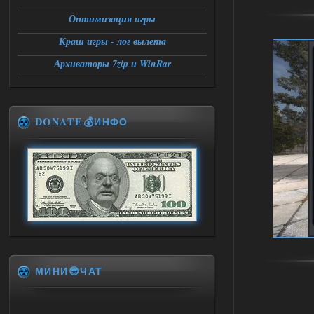
Оптимизация игры
Краш игры - лог вылета
Архиваторы 7zip и WinRar
DONATE💰ИНФО
МИНИ😎ЧАТ