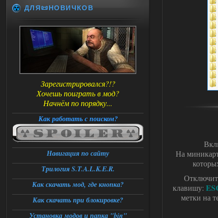
ДЛЯ📜НОВИЧКОВ
Зарегистрировался?!?
Хочешь поиграть в мод?
Начнём по порядку...
Как работать с поиском?
Вкл
Навигация по сайту
На миникарт
которых
Трилогия S.T.A.L.K.E.R.
Отключить
Как скачать мод, где кнопка?
ES
клавишу:
метки на т
Как скачать при блокировке?
Установка модов и папка "bin"