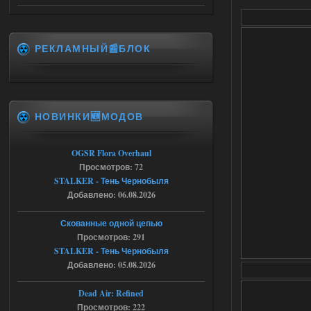
Что то не работает спавнер,
все устанавливал по
мануалу......
РЕКЛАМНЫЙ📰БЛОК
06.08.2026
Ответить ➤
Игра для сталкера 21-очко
ruslanpyrusov
23:13
НОВИНКИ🆕МОДОВ
как изменить макс сумму
ставки в файлах чтобы
ставить больше 1 к
OGSR Flora Overhaul
Просмотров: 72
05.08.2026
Ответить ➤
STALKER - Тень Чернобыля
Добавлено: 06.08.2026
Тайна Зоны - Remaster 2026
Stalker-Mods-Clan-su
21:33
Скованные одной цепью
Просмотров: 291
Доступно только для пользователей
STALKER - Тень Чернобыля
Добавлено: 05.08.2026
05.08.2026
Ответить ➤
Dead Air: Refined
Просмотров: 222
Тайна Зоны - Remaster 2026