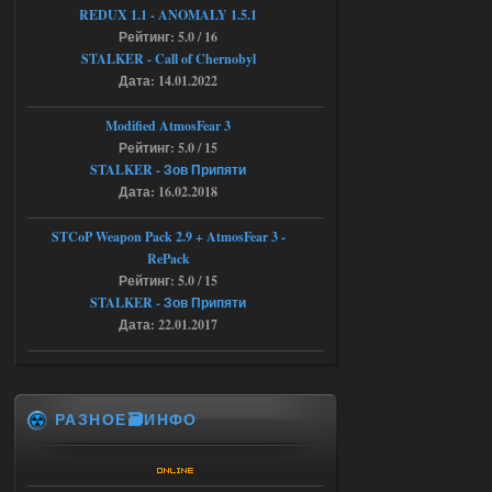
REDUX 1.1​​​​​​​ - ANOMALY 1.5.1
Рейтинг: 5.0 / 16
Доступно только для пользователей
STALKER - Call of Chernobyl
Дата: 14.01.2022
03.08.2026
Ответить ➤
Modified AtmosFear 3
Объединенный Пак 2 + OGSR +
Рейтинг: 5.0 / 15
STCoP WP 3.4
STALKER - Зов Припяти
Дата: 16.02.2018
Stalker-Mods-Clan-su
22:27
STCoP Weapon Pack 2.9 + AtmosFear 3 -
Доступно только для пользователей
RePack
Рейтинг: 5.0 / 15
STALKER - Зов Припяти
03.08.2026
Ответить ➤
Дата: 22.01.2017
Объединенный Пак 2 + OGSR +
STCoP WP 3.4
andreyforest1993
21:22
РАЗНОЕ🗃️ИНФО
Здравствуйте, почему не
Анимаций открытия рюкзака и
использования предметов как в
трелере?