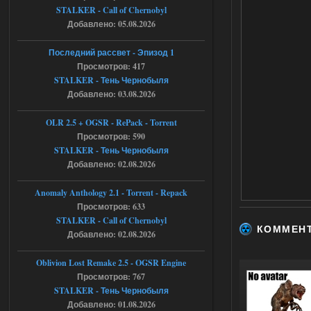
STALKER - Call of Chernobyl
AndreySA
21:28
Добавлено: 05.08.2026
патч я установил после
установки мода, да, ладно,
Последний рассвет - Эпизод 1
наверное вы правы придется ожидать
Просмотров: 417
чудо))
STALKER - Тень Чернобыля
05.08.2026
Ответить ➤
Добавлено: 03.08.2026
Тайна Зоны - Remaster 2026
OLR 2.5 + OGSR - RePack - Torrent
Просмотров: 590
Stalker-Mods-Clan-su
20:50
STALKER - Тень Чернобыля
Добавлено: 02.08.2026
Доступно только для пользователей
Anomaly Anthology 2.1 - Torrent - Repack
05.08.2026
Ответить ➤
Просмотров: 633
STALKER - Call of Chernobyl
Тайна Зоны - Remaster 2026
КОММЕН
Добавлено: 02.08.2026
AndreySA
20:25
Oblivion Lost Remake 2.5 - OGSR Engine
[05.08.26
Просмотров: 767
20:23:10.934] [17468]
FATAL ERROR
STALKER - Тень Чернобыля
Добавлено: 01.08.2026
[error]Expression : FATAL ERROR