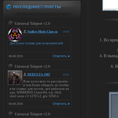
ПОСЛЕДНИЕ✍🏻ПОСТЫ
Universal Teleport v2.0
Stalker-Mods-Clan-su
15:03
1. Во вре
Доступно только для пользователей
4. В вып
06.08.2026
Ответить ➤
6. 
Universal Teleport v2.0
DEDULYA-1967
15:01
Я не хотел кого то расстроить
и тем более обидеть, но чтобы
я не ставил для тестов , всё работало на
ура. WINDOWS 11pro\64, озу 16гб,
intel xeon v3 1270 v2, gtx 1050 ti
06.08.2026
Ответить ➤
Universal Teleport v2.0