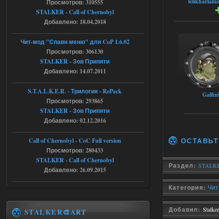
lelikharlam
Просмотров: 310555
Stalker-Mods-Clan-su
16:57
STALKER - Call of Chernobyl
Добавлено: 18.04.2018
Доступно только для пользователей
Чит-мод "Спавн меню" для CoP 1.6.02
05.08.2026
Ответить ➤
Просмотров: 306130
STALKER - Зов Припяти
Путь во мгле + GUNSLINGER mod
Добавлено: 14.07.2011
stalker673920
16:09
S.T.A.L.K.E.R. - Трилогия - RePack
где пароль?
Galfin
Просмотров: 293865
STALKER - Зов Припяти
Добавлено: 02.12.2016
05.08.2026
Ответить ➤
ОСТАВЬТ
Call of Chernobyl - CoC Full version
Dead Air: Refined
Просмотров: 280433
STALKER - Call of Chernobyl
Stalker-Mods-Clan-su
09:03
Раздел:
STALKE
Добавлено: 26.09.2015
Доступно только для пользователей
Категория:
Чит
05.08.2026
Ответить ➤
Добавил:
Stalke
STALKER🎨ART