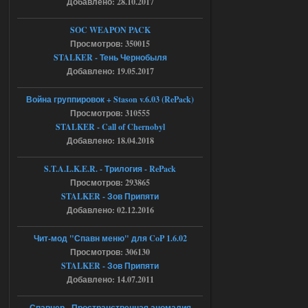
Добавлено: 28.10.2017
Доступно только для пользователей
SOC WEAPON PACK
Просмотров: 350015
STALKER - Тень Чернобыля
04.08.2026
Ответить ➤
Добавлено: 19.05.2017
Объединенный Пак 2 + OGSR +
Война группировок + Stason v.6.03 (RePack)
STCoP WP 3.4
Просмотров: 310555
STALKER - Call of Chernobyl
Stalker-Mods-Clan-su
16:48
Добавлено: 18.04.2018
Доступно только для пользователей
S.T.A.L.K.E.R. - Трилогия - RePack
Просмотров: 293865
04.08.2026
Ответить ➤
STALKER - Зов Припяти
Добавлено: 02.12.2016
Объединенный Пак 2 + OGSR +
STCoP WP 3.4
Чит-мод "Спавн меню" для CoP 1.6.02
Просмотров: 306130
andreyforest1993
15:33
STALKER - Зов Припяти
вот ещё этот же трелер с
Добавлено: 14.07.2011
вашего сайта, https://stalker-
mods.su/news/op_2_ogsr_stcop_wp_3_4
_trejler_2022/2022-11-30-6818
Спавнер - Пространственная аномалия