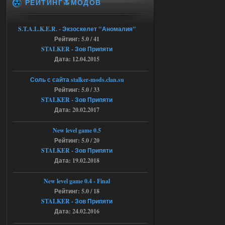
РЕЙТИНГ🔝МОДОВ
Объединенный Пак 2 + OGSR +
STCoP WP 3.4
S.T.A.L.K.E.R. - Экзоскелет "Аномалия"
Stalker-Mods-Clan-su
11:30
Рейтинг: 5.0 / 41
STALKER - Зов Припяти
Доступно только для пользователей
Дата: 12.04.2015
04.08.2026
Ответить ➤
Соль с сайта stalker-mods.clan.su
Рейтинг: 5.0 / 33
Объединенный Пак 2 + OGSR +
STALKER - Зов Припяти
Дата: 20.02.2017
STCoP WP 3.4
andreyforest1993
08:24
New level game 0.5
там есть опция расшириные
Рейтинг: 5.0 / 20
анимации нпс, я поставил
STALKER - Зов Припяти
галочку но толку ноль, ни каких
Дата: 19.02.2018
анимаций нет, может это что-то другое,
не известно, больше нет ни каких таких
кнопок по поводу анимаций
New level game 0.4 - Final
04.08.2026
Ответить ➤
Рейтинг: 5.0 / 18
STALKER - Зов Припяти
Последний рассвет - Эпизод 1
Дата: 24.02.2016
Stalker-Mods-Clan-su
22:29