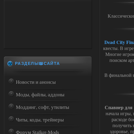
Классически
Dead City Fin
квесты. В игр
Многие игрок
поиском ар
РАЗДЕЛЫ📖САЙТА
В финальной 
Новости и анонсы
Моды, файлы, аддоны
Моддинг, софт, утилиты
Спавнер для 
начала игры, 
Читы, коды, трейнеры
расходе бо
получить 
здоровье, 
Форум Stalker-Mods