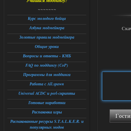
Учишься моддингу?
Universal Teleport v2.0
~~~~~~~
DEDULYA-1967
12:21
Курс молодого бойца
Поставил на чистый сталкер
Азбука модмейкера
Ска
10006, сразу
вылет [error]Arguments :
msg_box_kicked_by_server:picture
Золотые правила модмейкера
06.08.2026
Ответить ➤
Общие уроки
Вопросы и ответы - КМБ
Спавнер + Правки + Античит - Dead
City Final
FAQ по моддингу (CoP)
Stalker-Mods-Clan-su
09:53
Программы для моддинга
Работа с All.spawn
Доступно только для пользователей
Universal ACDC и perl-скрипты
06.08.2026
Ответить ➤
Готовые наработки
Спавнер + Правки + Античит - Dead
Распаковка игры
City Final
Распакованные ресурсы S.T.A.L.K.E.R. и
популярных модов
Michman1970
09:16