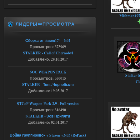
[error]Function :
CScriptEngine::lua_pcall_failed
[error]File : D:\a\OGSR-
Engine\OGSR-
Michman19
Engine\ogsr_engine\COMMON_AI\scrip
ЛИДЕРЫ👀ПРОСМОТРА
t_engine.cpp
[error]Line : 75
[error]Description :
[CScriptEngine::lua_pcall_failed]: ... -
Сборка от stason174 - 6.02
shadow of
chernobyl\gamedata\scripts\xr_camper.sc
Просмотров: 373969
ript:510: attempt to index local 'manager'
STALKER - Call of Chernobyl
(a nil value)
Добавлено: 28.10.2017
Вылет после захода в Припять.
05.08.2026
Ответить ➤
SOC WEAPON PACK
Stalker-
Просмотров: 350015
Скованные одной цепью
Cl
STALKER - Тень Чернобыля
Добавлено: 19.05.2017
r4908778
18:37
с избавлением от баласта,
доходяга.
STCoP Weapon Pack 2.9 - Full version
Просмотров: 316490
STALKER - Зов Припяти
05.08.2026
Ответить ➤
Добавлено: 02.01.2017
Путь во мгле + GUNSLINGER mod
Война группировок + Stason v.6.03 (RePack)