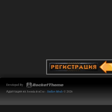
Improved Weapon Pack (I.W.P.) - UPD
30.12.25
Werdassver
06:36
хорош мод! задания
прикольно!
02.08.2026
Ответить ➤
Oblivion Lost Remake 2.5 - OGSR
Engine
Stalker-Mods-Clan-su
14:16
Доступно только для пользователей
Developed By
01.08.2026
Ответить ➤
Адаптация из Joomla в uCoz -
Stalker-Mods
© 2026
Oblivion Lost Remake 2.5 - OGSR
Engine